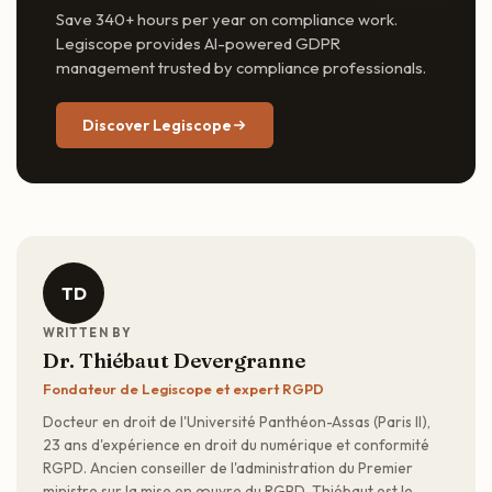
Save 340+ hours per year on compliance work.
Legiscope provides AI-powered GDPR
management trusted by compliance professionals.
Discover Legiscope
TD
WRITTEN BY
Dr. Thiébaut Devergranne
Fondateur de Legiscope et expert RGPD
Docteur en droit de l'Université Panthéon-Assas (Paris II),
23 ans d'expérience en droit du numérique et conformité
RGPD. Ancien conseiller de l'administration du Premier
ministre sur la mise en œuvre du RGPD. Thiébaut est le