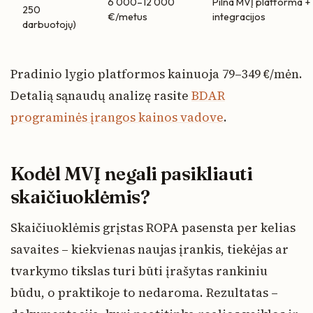
6 000–12 000
Pilna MVĮ platforma +
250
€/metus
integracijos
darbuotojų)
Pradinio lygio platformos kainuoja 79–349 €/mėn.
Detalią sąnaudų analizę rasite
BDAR
programinės įrangos kainos vadove
.
Kodėl MVĮ negali pasikliauti
skaičiuoklėmis?
Skaičiuoklėmis grįstas ROPA pasensta per kelias
savaites – kiekvienas naujas įrankis, tiekėjas ar
tvarkymo tikslas turi būti įrašytas rankiniu
būdu, o praktikoje to nedaroma. Rezultatas –