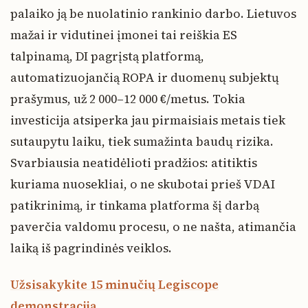
palaiko ją be nuolatinio rankinio darbo. Lietuvos
mažai ir vidutinei įmonei tai reiškia ES
talpinamą, DI pagrįstą platformą,
automatizuojančią ROPA ir duomenų subjektų
prašymus, už 2 000–12 000 €/metus. Tokia
investicija atsiperka jau pirmaisiais metais tiek
sutaupytu laiku, tiek sumažinta baudų rizika.
Svarbiausia neatidėlioti pradžios: atitiktis
kuriama nuosekliai, o ne skubotai prieš VDAI
patikrinimą, ir tinkama platforma šį darbą
paverčia valdomu procesu, o ne našta, atimančia
laiką iš pagrindinės veiklos.
Užsisakykite 15 minučių Legiscope
demonstraciją