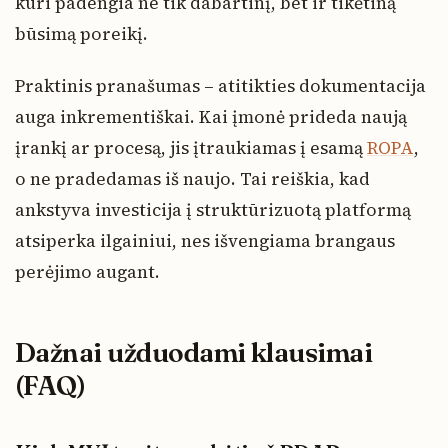
kuri padengia ne tik dabartinį, bet ir tikėtiną
būsimą poreikį.
Praktinis pranašumas – atitikties dokumentacija
auga inkrementiškai. Kai įmonė prideda naują
įrankį ar procesą, jis įtraukiamas į esamą
ROPA
,
o ne pradedamas iš naujo. Tai reiškia, kad
ankstyva investicija į struktūrizuotą platformą
atsiperka ilgainiui, nes išvengiama brangaus
perėjimo augant.
Dažnai užduodami klausimai
(FAQ)