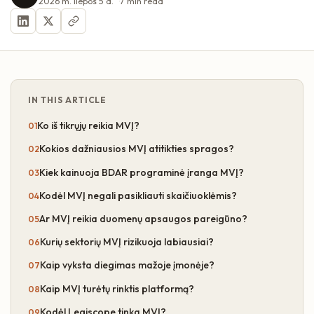
2026 m. liepos 5 d.
7
min read
IN THIS ARTICLE
Ko iš tikrųjų reikia MVĮ?
Kokios dažniausios MVĮ atitikties spragos?
Kiek kainuoja BDAR programinė įranga MVĮ?
Kodėl MVĮ negali pasikliauti skaičiuoklėmis?
Ar MVĮ reikia duomenų apsaugos pareigūno?
Kurių sektorių MVĮ rizikuoja labiausiai?
Kaip vyksta diegimas mažoje įmonėje?
Kaip MVĮ turėtų rinktis platformą?
Kodėl Legiscope tinka MVĮ?