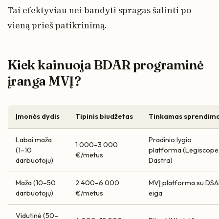
Tai efektyviau nei bandyti spragas šalinti po
vieną prieš patikrinimą.
Kiek kainuoja BDAR programinė
įranga MVĮ?
Įmonės dydis
Tipinis biudžetas
Tinkamas sprendim
Labai maža
Pradinio lygio
1 000–3 000
(1–10
platforma (Legiscope
€/metus
darbuotojų)
Dastra)
Maža (10–50
2 400–6 000
MVĮ platforma su DSA
darbuotojų)
€/metus
eiga
Vidutinė (50–