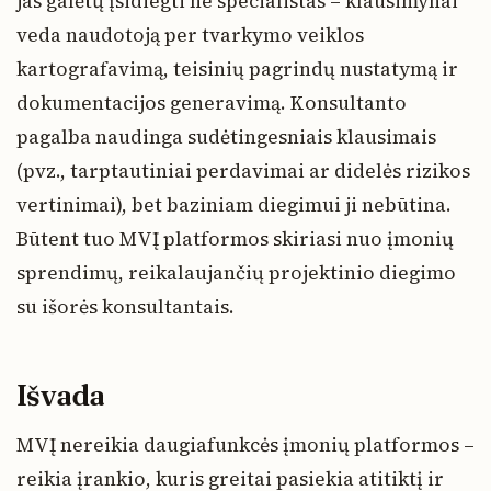
jas galėtų įsidiegti ne specialistas – klausimynai
veda naudotoją per tvarkymo veiklos
kartografavimą, teisinių pagrindų nustatymą ir
dokumentacijos generavimą. Konsultanto
pagalba naudinga sudėtingesniais klausimais
(pvz., tarptautiniai perdavimai ar didelės rizikos
vertinimai), bet baziniam diegimui ji nebūtina.
Būtent tuo MVĮ platformos skiriasi nuo įmonių
sprendimų, reikalaujančių projektinio diegimo
su išorės konsultantais.
Išvada
MVĮ nereikia daugiafunkcės įmonių platformos –
reikia įrankio, kuris greitai pasiekia atitiktį ir