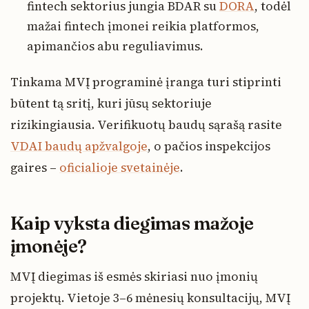
fintech sektorius jungia BDAR su
DORA
, todėl
mažai fintech įmonei reikia platformos,
apimančios abu reguliavimus.
Tinkama MVĮ programinė įranga turi stiprinti
būtent tą sritį, kuri jūsų sektoriuje
rizikingiausia. Verifikuotų baudų sąrašą rasite
VDAI baudų apžvalgoje
, o pačios inspekcijos
gaires –
oficialioje svetainėje
.
Kaip vyksta diegimas mažoje
įmonėje?
MVĮ diegimas iš esmės skiriasi nuo įmonių
projektų. Vietoje 3–6 mėnesių konsultacijų, MVĮ