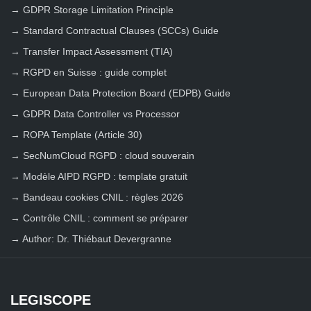
→
GDPR Storage Limitation Principle
→
Standard Contractual Clauses (SCCs) Guide
→
Transfer Impact Assessment (TIA)
→
RGPD en Suisse : guide complet
→
European Data Protection Board (EDPB) Guide
→
GDPR Data Controller vs Processor
→
ROPA Template (Article 30)
→
SecNumCloud RGPD : cloud souverain
→
Modèle AIPD RGPD : template gratuit
→
Bandeau cookies CNIL : règles 2026
→
Contrôle CNIL : comment se préparer
→
Author: Dr. Thiébaut Devergranne
LEGISCOPE