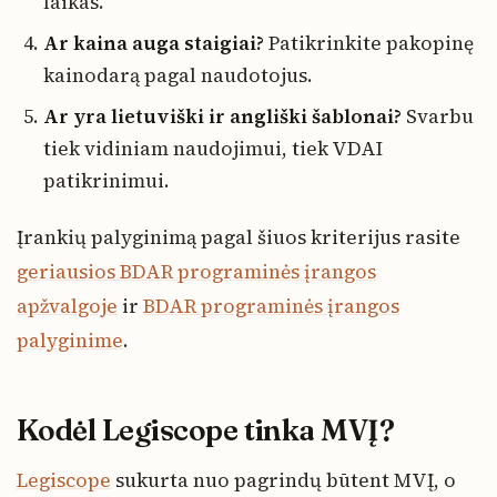
laikas.
Ar kaina auga staigiai?
Patikrinkite pakopinę
kainodarą pagal naudotojus.
Ar yra lietuviški ir angliški šablonai?
Svarbu
tiek vidiniam naudojimui, tiek VDAI
patikrinimui.
Įrankių palyginimą pagal šiuos kriterijus rasite
geriausios BDAR programinės įrangos
apžvalgoje
ir
BDAR programinės įrangos
palyginime
.
Kodėl Legiscope tinka MVĮ?
Legiscope
sukurta nuo pagrindų būtent MVĮ, o