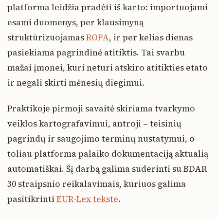
platforma leidžia pradėti iš karto: importuojami
esami duomenys, per klausimyną
struktūrizuojamas
ROPA
, ir per kelias dienas
pasiekiama pagrindinė atitiktis. Tai svarbu
mažai įmonei, kuri neturi atskiro atitikties etato
ir negali skirti mėnesių diegimui.
Praktikoje pirmoji savaitė skiriama tvarkymo
veiklos kartografavimui, antroji – teisinių
pagrindų ir saugojimo terminų nustatymui, o
toliau platforma palaiko dokumentaciją aktualią
automatiškai. Šį darbą galima suderinti su BDAR
30 straipsnio reikalavimais, kuriuos galima
pasitikrinti
EUR-Lex tekste
.