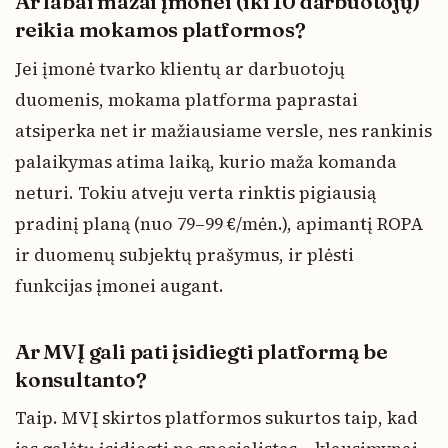
Ar labai mažai įmonei (iki 10 darbuotojų)
reikia mokamos platformos?
Jei įmonė tvarko klientų ar darbuotojų
duomenis, mokama platforma paprastai
atsiperka net ir mažiausiame versle, nes rankinis
palaikymas atima laiką, kurio maža komanda
neturi. Tokiu atveju verta rinktis pigiausią
pradinį planą (nuo 79–99 €/mėn.), apimantį ROPA
ir duomenų subjektų prašymus, ir plėsti
funkcijas įmonei augant.
Ar MVĮ gali pati įsidiegti platformą be
konsultanto?
Taip. MVĮ skirtos platformos sukurtos taip, kad