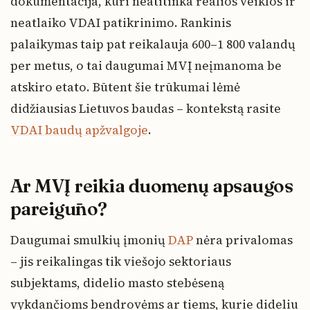
dokumentacija, kuri neatitinka realios veiklos ir
neatlaiko VDAI patikrinimo. Rankinis
palaikymas taip pat reikalauja 600–1 800 valandų
per metus, o tai daugumai MVĮ neįmanoma be
atskiro etato. Būtent šie trūkumai lėmė
didžiausias Lietuvos baudas – kontekstą rasite
VDAI baudų apžvalgoje
.
Ar MVĮ reikia duomenų apsaugos
pareigūno?
Daugumai smulkių įmonių
DAP
nėra privalomas
– jis reikalingas tik viešojo sektoriaus
subjektams, didelio masto stebėseną
vykdančioms bendrovėms ar tiems, kurie dideliu