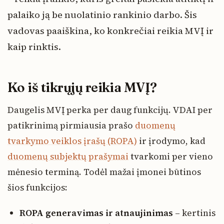
palaiko ją be nuolatinio rankinio darbo. Šis
vadovas paaiškina, ko konkrečiai reikia MVĮ ir
kaip rinktis.
Ko iš tikrųjų reikia MVĮ?
Daugelis MVĮ perka per daug funkcijų. VDAI per
patikrinimą pirmiausia prašo
duomenų
tvarkymo veiklos įrašų (ROPA)
ir įrodymo, kad
duomenų subjektų prašymai
tvarkomi per vieno
mėnesio terminą. Todėl mažai įmonei būtinos
šios funkcijos:
ROPA generavimas ir atnaujinimas
– kertinis