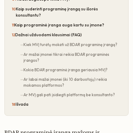
Kaip suderinti programinę įrangą su išorės
konsultantu?
Kaip programinė įranga auga kartu su įmone?
Dažnai užduodami klausimai (FAQ)
Kiek MVĮ turėtų mokėti už BDAR programinę įrangą?
Ar mažai įmonei tikrai reikia BDAR programinės
įrangos?
Kokia BDAR programinė įranga geriausia MVĮ?
Ar labai mažai įmonei (iki 10 darbuotojų) reikia
mokamos platformos?
Ar MVĮ gali pati įsidiegti platformą be konsultanto?
Išvada
BDAR programinė įranga mažoms ir