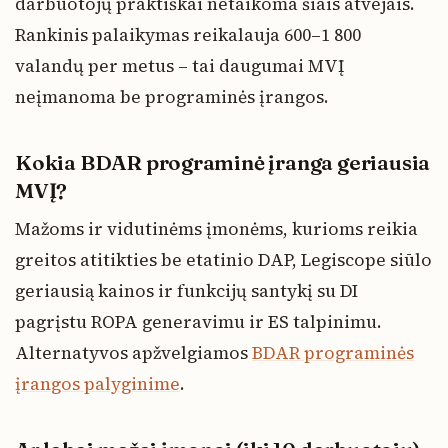
darbuotojų praktiškai netaikoma šiais atvejais.
Rankinis palaikymas reikalauja 600–1 800
valandų per metus – tai daugumai MVĮ
neįmanoma be programinės įrangos.
Kokia BDAR programinė įranga geriausia
MVĮ?
Mažoms ir vidutinėms įmonėms, kurioms reikia
greitos atitikties be etatinio DAP, Legiscope siūlo
geriausią kainos ir funkcijų santykį su DI
pagrįstu ROPA generavimu ir ES talpinimu.
Alternatyvos apžvelgiamos
BDAR programinės
įrangos palyginime
.