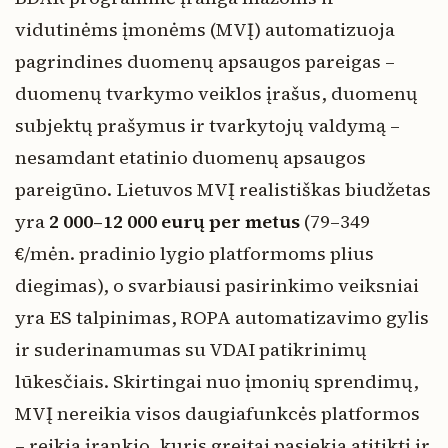
vidutinėms įmonėms (MVĮ) automatizuoja
pagrindines duomenų apsaugos pareigas –
duomenų tvarkymo veiklos įrašus, duomenų
subjektų prašymus ir tvarkytojų valdymą –
nesamdant etatinio duomenų apsaugos
pareigūno. Lietuvos MVĮ realistiškas biudžetas
yra
2 000–12 000 eurų per metus
(79–349
€/mėn. pradinio lygio platformoms plius
diegimas), o svarbiausi pasirinkimo veiksniai
yra ES talpinimas, ROPA automatizavimo gylis
ir suderinamumas su VDAI patikrinimų
lūkesčiais. Skirtingai nuo įmonių sprendimų,
MVĮ nereikia visos daugiafunkcės platformos
– reikia įrankio, kuris greitai pasiekia atitiktį ir