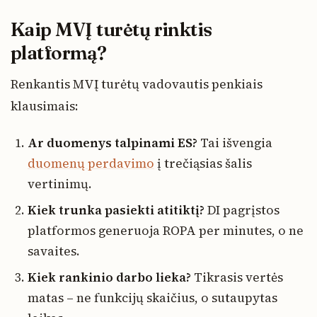
Kaip MVĮ turėtų rinktis
platformą?
Renkantis MVĮ turėtų vadovautis penkiais
klausimais:
Ar duomenys talpinami ES?
Tai išvengia
duomenų perdavimo
į trečiąsias šalis
vertinimų.
Kiek trunka pasiekti atitiktį?
DI pagrįstos
platformos generuoja ROPA per minutes, o ne
savaites.
Kiek rankinio darbo lieka?
Tikrasis vertės
matas – ne funkcijų skaičius, o sutaupytas