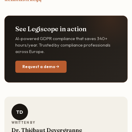
See Legiscope in action
AI-powered GDPR compliance that saves 340+
hours/year. Trusted by compliance professionals
across Europe.
Request a demo
TD
WRITTEN BY
Dr. Thiébaut Devergranne