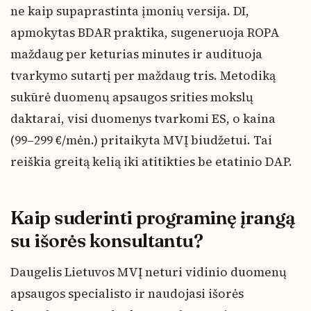
ne kaip supaprastinta įmonių versija. DI,
apmokytas BDAR praktika, sugeneruoja ROPA
maždaug per keturias minutes ir audituoja
tvarkymo sutartį per maždaug tris. Metodiką
sukūrė duomenų apsaugos srities mokslų
daktarai, visi duomenys tvarkomi ES, o kaina
(99–299 €/mėn.) pritaikyta MVĮ biudžetui. Tai
reiškia greitą kelią iki atitikties be etatinio DAP.
Kaip suderinti programinę įrangą
su išorės konsultantu?
Daugelis Lietuvos MVĮ neturi vidinio duomenų
apsaugos specialisto ir naudojasi išorės