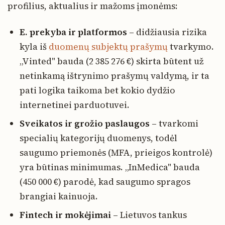
profilius, aktualius ir mažoms įmonėms:
E. prekyba ir platformos
– didžiausia rizika
kyla iš
duomenų subjektų prašymų
tvarkymo.
„Vinted" bauda (2 385 276 €) skirta būtent už
netinkamą ištrynimo prašymų valdymą, ir ta
pati logika taikoma bet kokio dydžio
internetinei parduotuvei.
Sveikatos ir grožio paslaugos
– tvarkomi
specialių kategorijų duomenys, todėl
saugumo priemonės (MFA, prieigos kontrolė)
yra būtinas minimumas. „InMedica" bauda
(450 000 €) parodė, kad saugumo spragos
brangiai kainuoja.
Fintech ir mokėjimai
– Lietuvos tankus