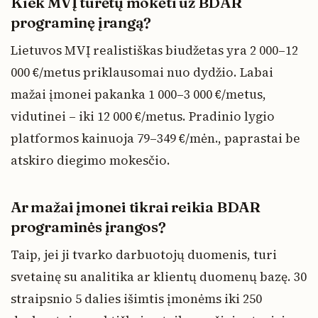
Kiek MVĮ turėtų mokėti už BDAR
programinę įrangą?
Lietuvos MVĮ realistiškas biudžetas yra 2 000–12
000 €/metus priklausomai nuo dydžio. Labai
mažai įmonei pakanka 1 000–3 000 €/metus,
vidutinei – iki 12 000 €/metus. Pradinio lygio
platformos kainuoja 79–349 €/mėn., paprastai be
atskiro diegimo mokesčio.
Ar mažai įmonei tikrai reikia BDAR
programinės įrangos?
Taip, jei ji tvarko darbuotojų duomenis, turi
svetainę su analitika ar klientų duomenų bazę. 30
straipsnio 5 dalies išimtis įmonėms iki 250