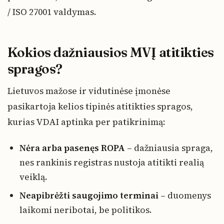
/ ISO 27001 valdymas.
Kokios dažniausios MVĮ atitikties
spragos?
Lietuvos mažose ir vidutinėse įmonėse
pasikartoja kelios tipinės atitikties spragos,
kurias VDAI aptinka per patikrinimą:
Nėra arba pasenęs ROPA
– dažniausia spraga,
nes rankinis registras nustoja atitikti realią
veiklą.
Neapibrėžti saugojimo terminai
– duomenys
laikomi neribotai, be politikos.