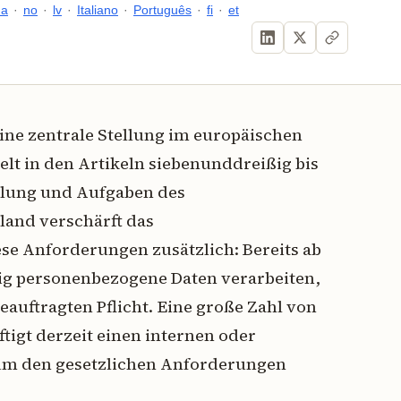
da
·
no
·
lv
·
Italiano
·
Português
·
fi
·
et
ne zentrale Stellung im europäischen
lt in den Artikeln siebenunddreißig bis
llung und Aufgaben des
land verschärft das
e Anforderungen zusätzlich: Bereits ab
ig personenbezogene Daten verarbeiten,
eauftragten Pflicht. Eine große Zahl von
igt derzeit einen internen oder
um den gesetzlichen Anforderungen