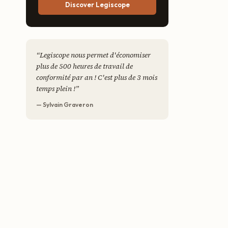
Discover Legiscope
“
Legiscope nous permet d'économiser
plus de 500 heures de travail de
conformité par an ! C'est plus de 3 mois
temps plein !
”
— Sylvain Graveron