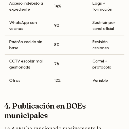
Acceso indebido a
Logs +
14%
expediente
formación
WhatsApp con
Sustituir por
9%
vecinos
canal oficial
Padrón cedido sin
Revisión
8%
base
cesiones
CCTV escolar mal
Cartel +
7%
gestionada
protocolo
Otros
12%
Variable
4. Publicación en BOEs
municipales
La AEPD ha sancionado masivamente la