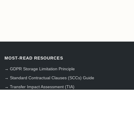
MOST-READ RESOURCES
→
GDPR Storage Limitation Principle
→
Standard Contractual Clauses (SCCs) Guide
→
Transfer Impact Assessment (TIA)
→
RGPD en Suisse : guide complet
→
European Data Protection Board (EDPB) Guide
→
GDPR Data Controller vs Processor
→
ROPA Template (Article 30)
→
SecNumCloud RGPD : cloud souverain