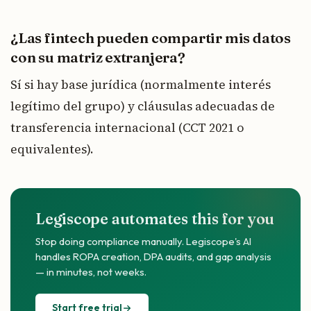
¿Las fintech pueden compartir mis datos
con su matriz extranjera?
Sí si hay base jurídica (normalmente interés
legítimo del grupo) y cláusulas adecuadas de
transferencia internacional (CCT 2021 o
equivalentes).
Legiscope automates this for you
Stop doing compliance manually. Legiscope's AI
handles ROPA creation, DPA audits, and gap analysis
— in minutes, not weeks.
Start free trial