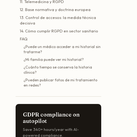
11. Telemedicina y RGPD
12. Base normativa y doctrina europea
13. Control de accesos: la medida técnica
decisiva
14. Cómo cumplir RGPD en sector sanitario
FAQ
¿Puede un médico acceder a mi historial sin
tratarme?
¿Mi familia puede ver mi historial?
¿Cuánto tiempo se conserva la historia
clínica?
¿Pueden publicar fotos de mi tratamiento
en redes?
GDPR compliance on
autopilot
Save 340+ hours/year with AI-
powered compliance.