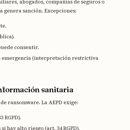
iliares, abogados, compañías de seguros o
a genera sanción. Excepciones:
te.
blica).
puede consentir.
 emergencia (interpretación restrictiva
información sanitaria
o de ransomware. La AEPD exige:
33 RGPD).
i hay alto riesgo (art. 34 RGPD).