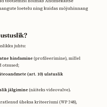
eid töötlemisi hõlmab Andmekaitse
nnangute loetelu ning kuidas mõjuhinnang
ustuslik?
slikku juhtu:
aatne hindamine
(profileerimine), millel
d otsused;
üüteoandmete (art. 10) ulatuslik
slik jälgimine
(näiteks videovalve).
tlenud üheksa kriteeriumi (WP 248),