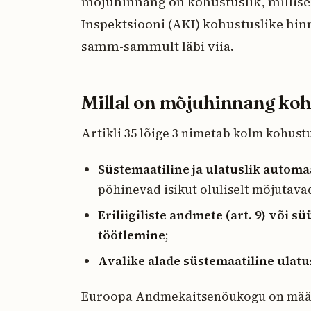
mõjuhinnang on kohustuslik, millis
Inspektsiooni (AKI) kohustuslike hi
samm-sammult läbi viia.
Millal on mõjuhinnang koh
Artikli 35 lõige 3 nimetab kolm kohustu
Süstemaatiline ja ulatuslik autom
põhinevad isikut oluliselt mõjutava
Eriliigiliste andmete (art. 9) või s
töötlemine
;
Avalike alade süstemaatiline ulatu
Euroopa Andmekaitsenõukogu on määra