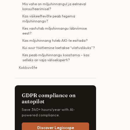
Mis vahe on mõjuhinnangul ja eelneval
konsulteerimisel?
Kas väikeettevõte peab tegema
mõjuhinnangu?
Kes vastutab mõjuhinnangu läbiviimise
eest?
Kas mõjuhinnang tuleb AKI-le esitada?
Kui suur töötlemine loetakse “ulatuslikuks”?
Kes peab mõjuhinnangu koostama – kas
selleks on vaja väliseksperti?
Kokkuvõte
GDPR compliance on
autopilot
Save 340+ hours/year with AI-
powered compliance.
Discover Legiscope