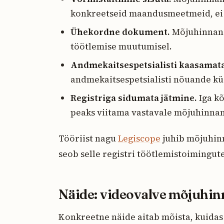
konkreetseid maandusmeetmeid, ei tä
Ühekordne dokument.
Mõjuhinnang
töötlemise muutumisel.
Andmekaitsespetsialisti kaasamata
andmekaitsespetsialisti nõuande kü
Registriga sidumata jätmine.
Iga kõ
peaks viitama vastavale mõjuhinnan
Tööriist nagu
Legiscope
juhib mõjuhinn
seob selle registri töötlemistoimingut
Näide: videovalve mõjuhi
Konkreetne näide aitab mõista, kuidas