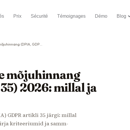
és
Prix
Sécurité
Témoignages
Démo
Blog
A, GDPR art. 35) 2026: millal ja kuidas
e mõjuhinnang
35) 2026: millal ja
GDPR artikli 35 järgi: millal
irja kriteeriumid ja samm-