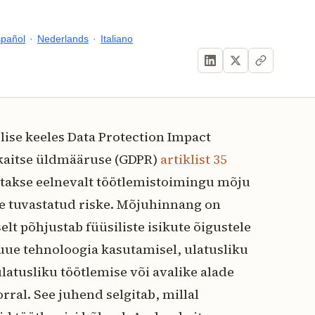
pañol
·
Nederlands
·
Italiano
se keeles Data Protection Impact
kaitse üldmääruse (GDPR)
artiklist 35
atakse eelnevalt töötlemistoimingu mõju
e tuvastatud riske. Mõjuhinnang on
lt põhjustab füüsiliste isikute õigustele
uue tehnoloogia kasutamisel, ulatusliku
ulatusliku töötlemise või avalike alade
rral. See juhend selgitab, millal