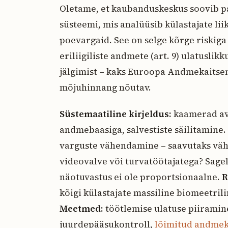
Oletame, et kaubanduskeskus soovib p
süsteemi, mis analüüsib külastajate li
poevargaid. See on selge kõrge riskiga
eriliigiliste andmete (art. 9) ulatuslikk
jälgimist – kaks Euroopa Andmekaitsen
mõjuhinnang nõutav.
Süstemaatiline kirjeldus:
kaamerad ava
andmebaasiga, salvestiste säilitamine.
varguste vähendamine – saavutaks vähe
videovalve või turvatöötajatega? Sageli
näotuvastus ei ole proportsionaalne.
R
kõigi külastajate massiline biomeetril
Meetmed:
töötlemise ulatuse piiramine
juurdepääsukontroll,
lõimitud andmek