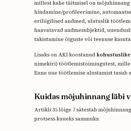
millest kahe täitmisel on mõjuhinnang
hindamine/profileerimine, automaatsed
eriliigilised andmed, ulatuslik tööt
haavatavad andmesubjektid, uuendusli
takistamine õiguste või teenuse kasuta
Lisaks on AKI koostanud
kohustuslike
nimekiri) töötlemistoimingutest, mille
Enne uue töötlemise alustamist tasub 
Kuidas mõjuhinnang läbi 
Artikli 35 lõige 7 sätestab mõjuhinnan
protsess kuueks sammuks: