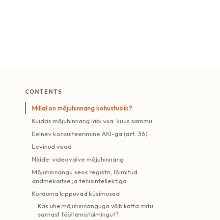
CONTENTS
Millal on mõjuhinnang kohustuslik?
Kuidas mõjuhinnang läbi viia: kuus sammu
Eelnev konsulteerimine AKI-ga (art. 36)
Levinud vead
Näide: videovalve mõjuhinnang
Mõjuhinnangu seos registri, lõimitud
andmekaitse ja tehisintellektiga
Korduma kippuvad küsimused
Kas ühe mõjuhinnanguga võib katta mitu
sarnast töötlemistoimingut?