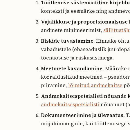
Töötlemise süstemaatiline kirjeldu
konteksti ja eesmärke ning andmev
Vajalikkuse ja proportsionaalsuse
andmete minimeerimist,
säilitustä
Riskide tuvastamine.
Hinnake ohtus
vabadustele (ebaseaduslik juurdep
tõenäosuse ja raskusastmega.
Meetmete kavandamine.
Määrake r
korralduslikud meetmed – pseudon
piiramine,
lõimitud andmekaitse
põ
Andmekaitsespetsialisti nõuande 
andmekaitsespetsialisti
nõuannet (art
Dokumenteerimine ja ülevaatus.
T
mõjuhinnang üle, kui töötlemisega 