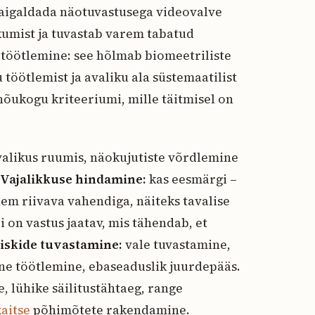
aigaldada näotuvastusega videovalve
ikumist ja tuvastab varem tabatud
 töötlemine: see hõlmab biomeetriliste
u töötlemist ja avaliku ala süstemaatilist
õukogu kriteeriumi, mille täitmisel on
likus ruumis, näokujutiste võrdlemine
Vajalikkuse hindamine:
kas eesmärgi –
m riivava vahendiga, näiteks tavalise
 on vastus jaatav, mis tähendab, et
iskide tuvastamine:
vale tuvastamine,
ine töötlemine, ebaseaduslik juurdepääs.
, lühike säilitustähtaeg, range
aitse
põhimõtete rakendamine.