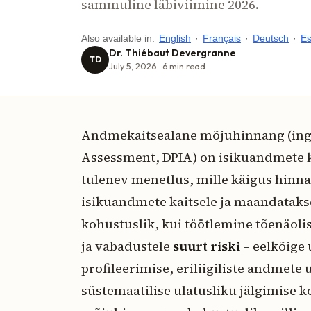
sammuline läbiviimine 2026.
Also available in:
English
·
Français
·
Deutsch
·
Es
Dr. Thiébaut Devergranne
TD
July 5, 2026
6
min read
Andmekaitsealane mõjuhinnang (ingli
Assessment, DPIA) on isikuandmete 
tulenev menetlus, mille käigus hinn
isikuandmete kaitsele ja maandataks
kohustuslik, kui töötlemine tõenäolise
ja vabadustele
suurt riski
– eelkõige 
profileerimise, eriliigiliste andmete 
süstemaatilise ulatusliku jälgimise ko