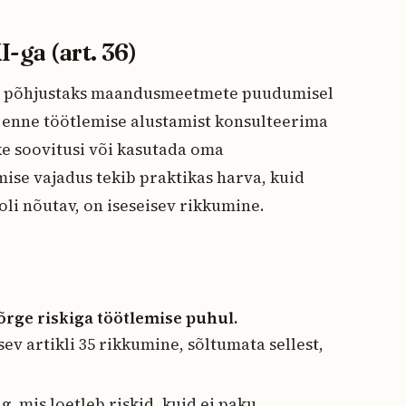
-ga (art. 36)
ne põhjustaks maandusmeetmete puudumisel
a enne töötlemise alustamist konsulteerima
kke soovitusi või kasutada oma
ise vajadus tekib praktikas harva, kuid
oli nõutav, on iseseisev rikkumine.
rge riskiga töötlemise puhul.
 artikli 35 rikkumine, sõltumata sellest,
 mis loetleb riskid, kuid ei paku