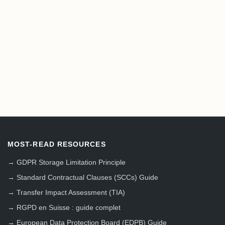
MOST-READ RESOURCES
→
GDPR Storage Limitation Principle
→
Standard Contractual Clauses (SCCs) Guide
→
Transfer Impact Assessment (TIA)
→
RGPD en Suisse : guide complet
→
European Data Protection Board (EDPB) Guide