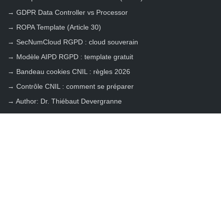
→
GDPR Data Controller vs Processor
→
ROPA Template (Article 30)
→
SecNumCloud RGPD : cloud souverain
→
Modèle AIPD RGPD : template gratuit
→
Bandeau cookies CNIL : règles 2026
→
Contrôle CNIL : comment se préparer
→
Author: Dr. Thiébaut Devergranne
LEGISCOPE
Logiciel RGPD boosté à l'IA qui vous fait gagner +340h par an
en moyenne - avec un niveau de qualité équivalent à un expert
ayant 15 ans d'expérience.