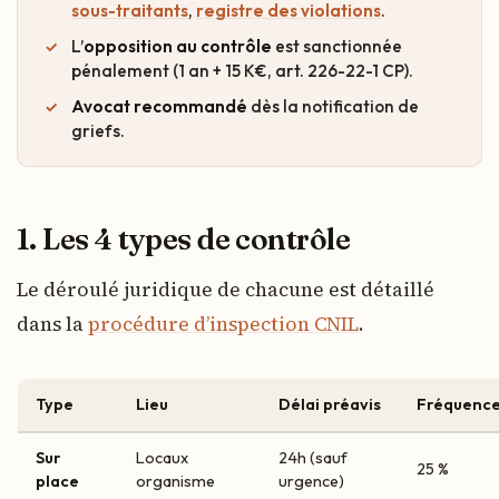
sous-traitants
,
registre des violations
.
L’
opposition au contrôle
est sanctionnée
pénalement (1 an + 15 K€, art. 226-22-1 CP).
Avocat recommandé
dès la notification de
griefs.
1. Les 4 types de contrôle
Le déroulé juridique de chacune est détaillé
dans la
procédure d’inspection CNIL
.
Type
Lieu
Délai préavis
Fréquenc
Sur
Locaux
24h (sauf
25 %
place
organisme
urgence)