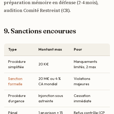
préparation mémoire en défense (2-4 mois),
audition Comité Restreint (CR).
9. Sanctions encourues
Type
Montant max
Pour
Procédure
Manquements
20 K€
simplifiée
limités, 2 max
Sanction
20 M€ ou 4 %
Violations
formelle
CA mondial
majeures
Procédure
Injonction sous
Cessation
d’urgence
astreinte
immédiate
Pénal
1 an prison + 15
Refus contrôle (CP