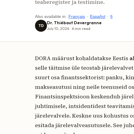
teaberegister ja testimine.
Also available in:
Français
·
Español
·
fi
Dr. Thiébaut Devergranne
TD
July 10, 2026
6
min read
DORA määrust kohaldatakse Eestis
a
selle täitmise üle teostab järelevalve
suurt osa finantssektorist: panku, k
makseasutusi ning neile teenuseid os
Finantsinspektsioon keskendub järele
juhtimisele, intsidentidest teavitami
järelevalvele. Keskne uus kohustus 
esitada järelevalveasutusele. See ju