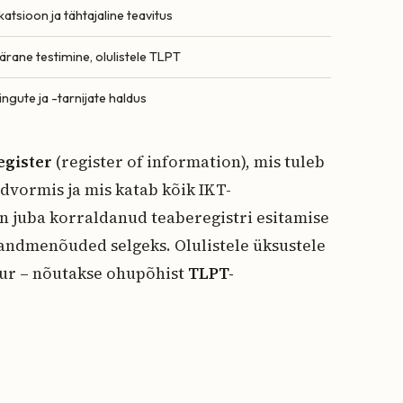
ikatsioon ja tähtajaline teavitus
rane testimine, olulistele TLPT
ingute ja -tarnijate haldus
egister
(register of information), mis tuleb
dvormis ja mis katab kõik IKT-
n juba korraldanud teaberegistri esitamise
 andmenõuded selgeks. Olulistele üksustele
uur – nõutakse ohupõhist
TLPT-