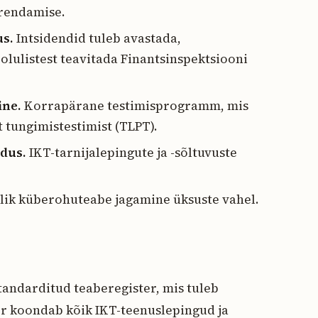
arendamise.
us.
Intsidendid tuleb avastada,
a olulistest teavitada Finantsinspektsiooni
ine.
Korrapärane testimisprogramm, mis
t tungimistestimist (TLPT).
dus.
IKT-tarnijalepingute ja -sõltuvuste
lik küberohuteabe jagamine üksuste vahel.
ndarditud teaberegister, mis tuleb
er koondab kõik IKT-teenuslepingud ja