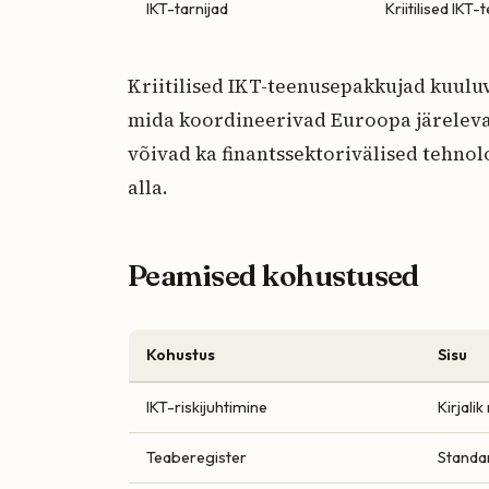
IKT-tarnijad
Kriitilised IKT
Kriitilised IKT-teenusepakkujad kuuluva
mida koordineerivad Euroopa järeleva
võivad ka finantssektorivälised tehnol
alla.
Peamised kohustused
Kohustus
Sisu
IKT-riskijuhtimine
Kirjalik
Teaberegister
Standar