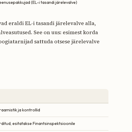
-teenusepakkujad (EL-i tasandi järelevalve)
d eraldi EL-i tasandi järelevalve alla,
lveasutused. See on uus: esimest korda
oogiatarnijad sattuda otsese järelevalve
 raamistik ja kontrollid
ditud, esitatakse Finantsinspektsioonile