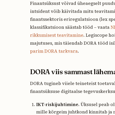
Finantsüksust võivad üheaegselt puud
intsident võib käivitada mitu teavitam
finantssektoris eriregulatsioon (lex sp
klassifikatsioon säästab tööd – vaata
NI
rikkumisest teavitamine
. Legiscope h
majutuses, mis täiendab DORA tööd isi
parim DORA tarkvara
.
DORA viis sammast lähema
DORA tugineb viiele teineteist toetav
finantsüksuse digitaalse tegevuskerksu
IKT-riskijuhtimine.
Üksusel peab ole
mille kõrgeim juhtkond kinnitab ja m