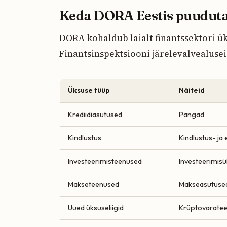
Keda DORA Eestis puudut
DORA kohaldub laialt finantssektori ük
Finantsinspektsiooni järelevalvealusei
Üksuse tüüp
Näiteid
Krediidiasutused
Pangad
Kindlustus
Kindlustus- ja
Investeerimisteenused
Investeerimisü
Makseteenused
Makseasutused
Uued üksuseliigid
Krüptovaratee