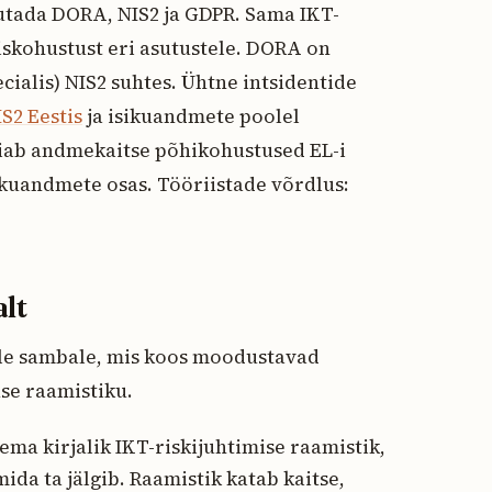
utada DORA, NIS2 ja GDPR. Sama IKT-
iskohustust eri asutustele. DORA on
ecialis) NIS2 suhtes. Ühtne intsidentide
S2 Eestis
ja isikuandmete poolel
oiab andmekaitse põhikohustused EL-i
kuandmete osas. Tööriistade võrdlus:
lt
ale sambale, mis koos moodustavad
se raamistiku.
ma kirjalik IKT-riskijuhtimise raamistik,
ida ta jälgib. Raamistik katab kaitse,