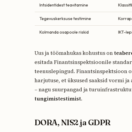
Intsidentidest teavitamine
Klassif
Tegevuskerksuse testimine
Korrapä
Kolmanda osapoole riskid
IKT-lep
Uus ja töömahukas kohustus on
teaber
esitada Finantsinspektsioonile standar
teenuslepingud. Finantsinspektsioon o
harjutuse, et üksused saaksid vormi ja
– nagu suurpangad ja turuinfrastrukt
tungimistestimist
.
DORA, NIS2 ja GDPR