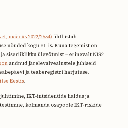
ct, määrus 2022/2554)
ühtlustab
suse nõuded kogu EL-is. Kuna tegemist on
a siseriiklikku ülevõtmist – erinevalt NIS2
oon
andnud järelevalvealustele juhiseid
abepäevi ja teaberegistri harjutuse.
tse Eestis
.
juhtimine, IKT-intsidentide haldus ja
 testimine, kolmanda osapoole IKT-riskide