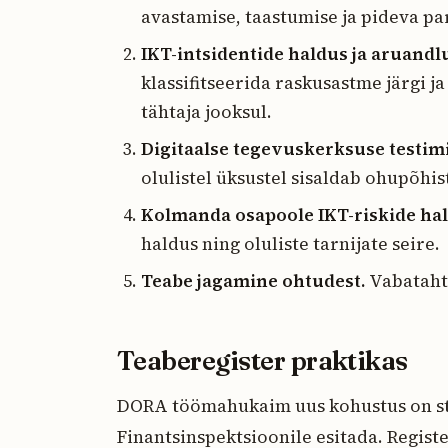
avastamise, taastumise ja pideva p
IKT-intsidentide haldus ja aruandl
klassifitseerida raskusastme järgi j
tähtaja jooksul.
Digitaalse tegevuskerksuse testim
olulistel üksustel sisaldab ohupõhis
Kolmanda osapoole IKT-riskide hal
haldus ning oluliste tarnijate seire.
Teabe jagamine ohtudest.
Vabataht
Teaberegister praktikas
DORA töömahukaim uus kohustus on sta
Finantsinspektsioonile esitada. Regist