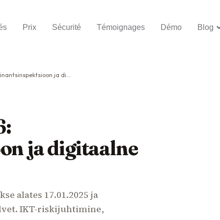
és
Prix
Sécurité
Témoignages
Démo
Blog
tsioon ja digitaalne tegevuskerksus
6:
on ja digitaalne
se alates 17.01.2025 ja
vet. IKT-riskijuhtimine,