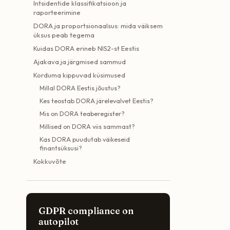
Intsidentide klassifikatsioon ja
raporteerimine
DORA ja proportsionaalsus: mida väiksem
üksus peab tegema
Kuidas DORA erineb NIS2-st Eestis
Ajakava ja järgmised sammud
Korduma kippuvad küsimused
Millal DORA Eestis jõustus?
Kes teostab DORA järelevalvet Eestis?
Mis on DORA teaberegister?
Millised on DORA viis sammast?
Kas DORA puudutab väikeseid
finantsüksusi?
Kokkuvõte
GDPR compliance on
autopilot