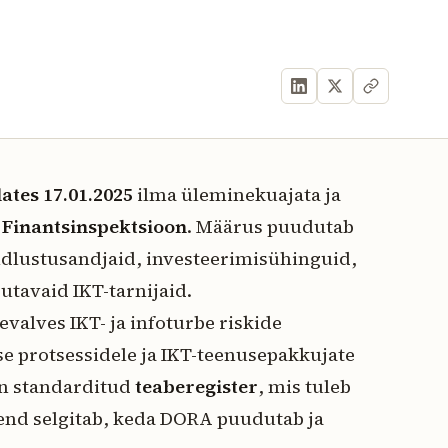
lates 17.01.2025
ilma üleminekuajata ja
t
Finantsinspektsioon
. Määrus puudutab
indlustusandjaid, investeerimisühinguid,
utavaid IKT-tarnijaid.
valves IKT- ja infoturbe riskide
se protsessidele ja IKT-teenusepakkujate
on standarditud
teaberegister
, mis tuleb
hend selgitab, keda DORA puudutab ja