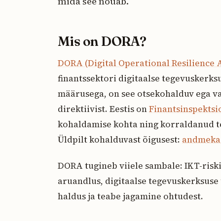
mida see nõuab.
Mis on DORA?
DORA (Digital Operational Resilience A
finantssektori digitaalse tegevuskerk
määrusega, on see otsekohalduv ega vaj
direktiivist. Eestis on
Finantsinspektsi
kohaldamise kohta ning korraldanud te
Üldpilt kohalduvast õigusest:
andmekai
DORA tugineb viiele sambale: IKT-riski
aruandlus, digitaalse tegevuskerksuse
haldus ja teabe jagamine ohtudest.