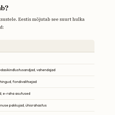
ab?
sustele. Eestis mõjutab see suurt hulka
d:
 edasikindlustusandjad, vahendajad
hingud, fondivalitsejad
, e-raha asutused
nuse pakkujad, ühisrahastus