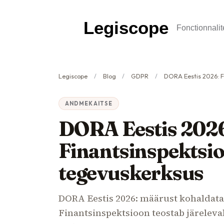
Legiscope
Fonctionnalit
Legiscope
Blog
GDPR
DORA Eestis 2026: Finantsinspek
ANDMEKAITSE
DORA Eestis 202
Finantsinspektsio
tegevuskerksus
DORA Eestis 2026: määrust kohaldatak
Finantsinspektsioon teostab järeleval