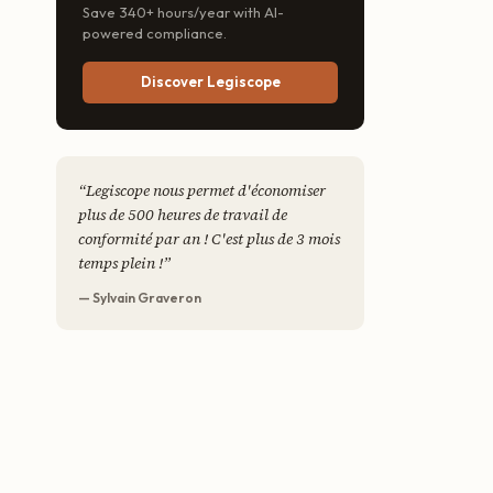
Save 340+ hours/year with AI-
powered compliance.
Discover Legiscope
“
Legiscope nous permet d'économiser
plus de 500 heures de travail de
conformité par an ! C'est plus de 3 mois
temps plein !
”
— Sylvain Graveron