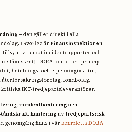
?
ordning
– den gäller direkt i alla
ndelag. I Sverige är
Finansinspektionen
tillsyn, tar emot incidentrapporter och
motståndskraft. DORA omfattar i princip
itut, betalnings- och e-penninginstitut,
 återförsäkringsföretag, fondbolag,
 kritiska IKT-tredjepartsleverantörer.
tering
,
incidenthantering och
ståndskraft
,
hantering av tredjepartsrisk
rad genomgång finns i vår
kompletta DORA-