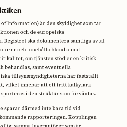
aktiken
 of Information) är den skyldighet som tar
ektionen och de europeiska
n. Registret ska dokumentera samtliga avtal
ntörer och innehålla bland annat
tikalitet, om tjänsten stödjer en kritisk
och behandlas, samt eventuella
ska tillsynsmyndigheterna har fastställt
 vilket innebär att ett fritt kalkylark
exporteras i den struktur som förväntas.
de sparar därmed inte bara tid vid
erkommande rapporteringen. Kopplingen
ydlig: samma leverantörer som är