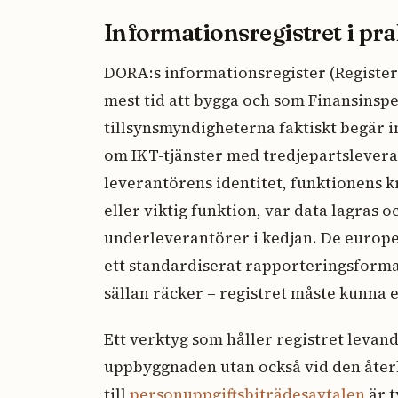
Informationsregistret i pr
DORA:s informationsregister (Register
mest tid att bygga och som Finansinsp
tillsynsmyndigheterna faktiskt begär i
om IKT-tjänster med tredjepartslevera
leverantörens identitet, funktionens kri
eller viktig funktion, var data lagras 
underleverantörer i kedjan. De europei
ett standardiserat rapporteringsformat,
sällan räcker – registret måste kunna 
Ett verktyg som håller registret levan
uppbyggnaden utan också vid den åt
till
personuppgiftsbiträdesavtalen
är t