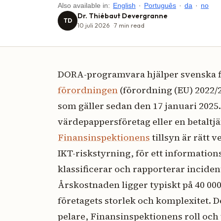
Also available in:
English
·
Português
·
da
·
no
Dr. Thiébaut Devergranne
TD
10 juli 2026
7
min read
DORA-programvara hjälper svenska fi
förordningen
(förordning (EU) 2022/2
som gäller sedan den 17 januari 2025.
värdepappersföretag eller en betaltj
Finansinspektionens
tillsyn är rätt 
IKT-riskstyrning, för ett information
klassificerar och rapporterar incide
Årskostnaden ligger typiskt på 40 000
företagets storlek och komplexitet. 
pelare, Finansinspektionens roll och