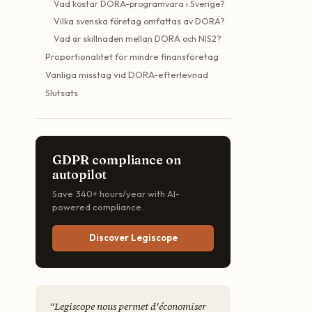
Vad kostar DORA-programvara i Sverige?
Vilka svenska företag omfattas av DORA?
Vad är skillnaden mellan DORA och NIS2?
Proportionalitet för mindre finansföretag
Vanliga misstag vid DORA-efterlevnad
Slutsats
GDPR compliance on
autopilot
Save 340+ hours/year with AI-
powered compliance.
Discover Legiscope
“
Legiscope nous permet d'économiser