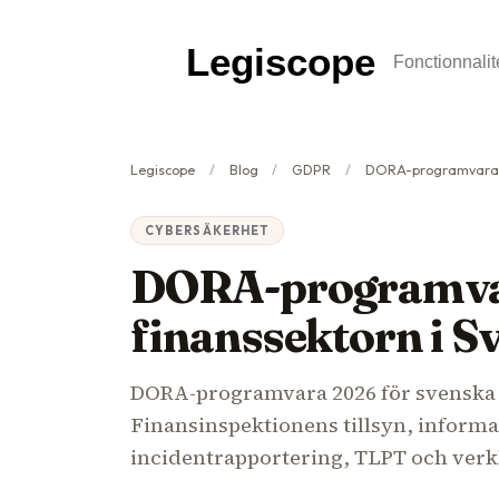
Legiscope
Fonctionnalit
Legiscope
Blog
GDPR
DORA-programvara 2026: gui
CYBERSÄKERHET
DORA-programvar
finanssektorn i S
DORA-programvara 2026 för svenska f
Finansinspektionens tillsyn, informa
incidentrapportering, TLPT och verkl