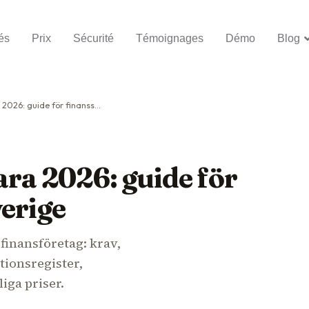
és
Prix
Sécurité
Témoignages
Démo
Blog
de för finanssektorn i Sverige
a 2026: guide för
verige
inansföretag: krav,
tionsregister,
iga priser.