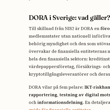
DORA i Sverige: vad gäller
Till skillnad från NIS2 är DORA en
för
medlemsstater utan nationell införliva
behörig myndighet och den som utövar 
övervakar de finansiella entiteternas 
hela den finansiella sektorn: kreditinst
värdepappersföretag, försäkrings- och
kryptotillgångsleverantörer och deras
DORA vilar på fem pelare:
IKT-riskhan
rapportering
,
testning av digital mot
och
informationsdelning
. En detalje
guide för finansiella entiteter
.