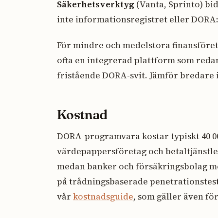
Säkerhetsverktyg
(Vanta, Sprinto) bi
inte informationsregistret eller DORA:s
För mindre och medelstora finansföret
ofta en integrerad plattform som reda
fristående DORA-svit. Jämför bredare 
Kostnad
DORA-programvara kostar typiskt 40 00
värdepappersföretag och betaltjänstle
medan banker och försäkringsbolag m
på trådnings­baserade penetrationstest
vår
kostnadsguide
, som gäller även f