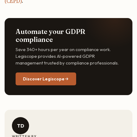
(CEPD)
.
Automate your GDPR
compliance
Save 340+ hours per year on compliance work.
Legiscope provides AI-powered GDPR
management trusted by compliance professionals.
Discover Legiscope
TD
WRITTEN BY