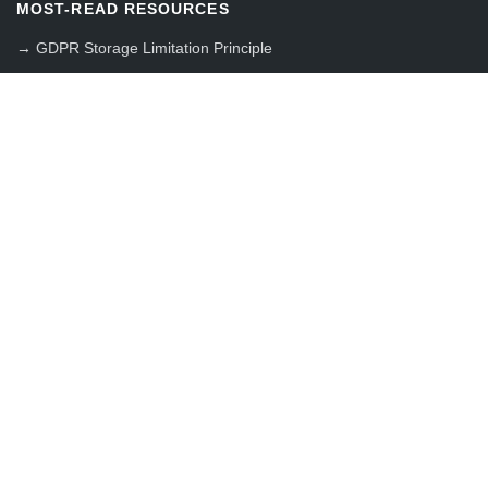
MOST-READ RESOURCES
→
GDPR Storage Limitation Principle
→
Standard Contractual Clauses (SCCs) Guide
→
Transfer Impact Assessment (TIA)
→
RGPD en Suisse : guide complet
→
European Data Protection Board (EDPB) Guide
→
GDPR Data Controller vs Processor
→
ROPA Template (Article 30)
→
SecNumCloud RGPD : cloud souverain
→
Modèle AIPD RGPD : template gratuit
→
Bandeau cookies CNIL : règles 2026
→
Contrôle CNIL : comment se préparer
→
Author: Dr. Thiébaut Devergranne