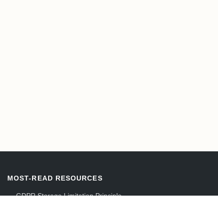
MOST-READ RESOURCES
→
GDPR Storage Limitation Principle
→
Standard Contractual Clauses (SCCs) Guide