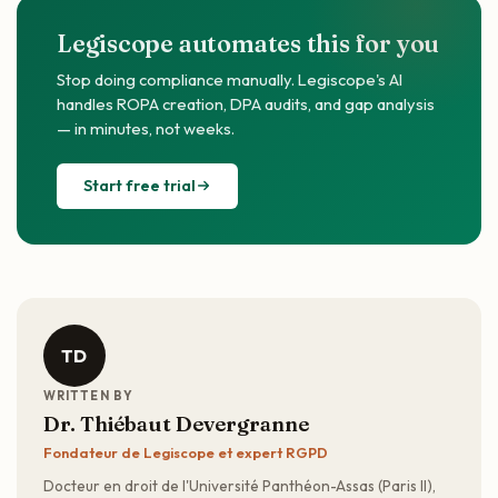
Legiscope automates this for you
Stop doing compliance manually. Legiscope's AI
handles ROPA creation, DPA audits, and gap analysis
— in minutes, not weeks.
Start free trial
TD
WRITTEN BY
Dr. Thiébaut Devergranne
Fondateur de Legiscope et expert RGPD
Docteur en droit de l'Université Panthéon-Assas (Paris II),