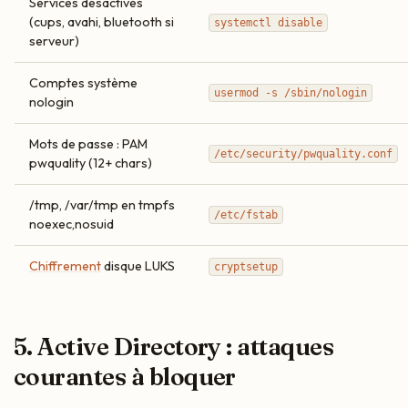
Services désactivés
(cups, avahi, bluetooth si
systemctl disable
serveur)
Comptes système
usermod -s /sbin/nologin
nologin
Mots de passe : PAM
/etc/security/pwquality.conf
pwquality (12+ chars)
/tmp, /var/tmp en tmpfs
/etc/fstab
noexec,nosuid
Chiffrement
disque LUKS
cryptsetup
5. Active Directory : attaques
courantes à bloquer