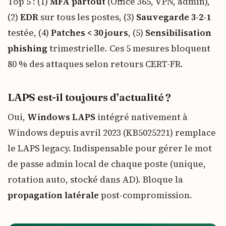
Top 5 : (1)
MFA partout
(Office 365, VPN, admin),
(2)
EDR
sur tous les postes, (3)
Sauvegarde 3-2-1
testée, (4)
Patches < 30 jours
, (5)
Sensibilisation
phishing
trimestrielle. Ces 5 mesures bloquent
80 % des attaques selon retours CERT-FR.
LAPS est-il toujours d’actualité ?
Oui,
Windows LAPS
intégré nativement à
Windows depuis avril 2023 (KB5025221) remplace
le LAPS legacy. Indispensable pour gérer le mot
de passe admin local de chaque poste (unique,
rotation auto, stocké dans AD). Bloque la
propagation latérale
post-compromission.