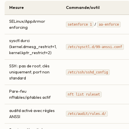
Mesure
Commande/outil
SELinux/AppArmor
/
setenforce 1
aa-enforce
enforcing
sysctl durci
(kernel.dmesg_restrict=1,
/etc/sysctl.d/99-anssi.conf
kernel.kptr_restrict=2)
SSH : pas de root, clés
uniquement, port non
/etc/ssh/sshd_config
standard
Pare-feu
nft list ruleset
nftables/iptables actif
auditd activé avec règles
/etc/audit/rules.d/
ANSSI