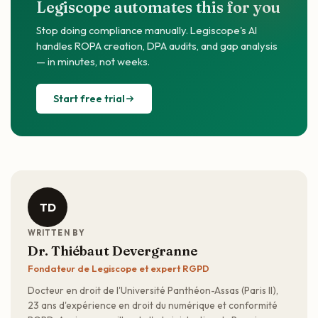
Legiscope automates this for you
Stop doing compliance manually. Legiscope's AI
handles ROPA creation, DPA audits, and gap analysis
— in minutes, not weeks.
Start free trial
TD
WRITTEN BY
Dr. Thiébaut Devergranne
Fondateur de Legiscope et expert RGPD
Docteur en droit de l'Université Panthéon-Assas (Paris II),
23 ans d'expérience en droit du numérique et conformité