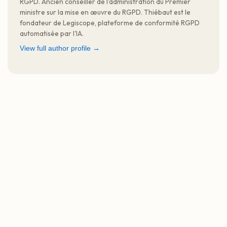
RGPD. Ancien conseiller de l'administration du Premier
ministre sur la mise en œuvre du RGPD. Thiébaut est le
fondateur de Legiscope, plateforme de conformité RGPD
automatisée par l'IA.
View full author profile →