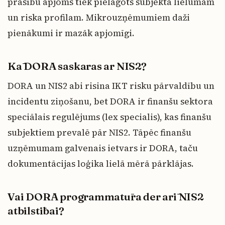
prasību apjoms tiek pielāgots subjekta lielumam
un riska profilam. Mikrouzņēmumiem daži
pienākumi ir mazāk apjomīgi.
Kā DORA saskaras ar NIS2?
DORA un NIS2 abi risina IKT risku pārvaldību un
incidentu ziņošanu, bet DORA ir finanšu sektora
speciālais regulējums (lex specialis), kas finanšu
subjektiem prevalē pār NIS2. Tāpēc finanšu
uzņēmumam galvenais ietvars ir DORA, taču
dokumentācijas loģika lielā mērā pārklājas.
Vai DORA programmatūra der arī NIS2
atbilstībai?