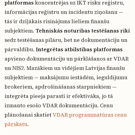
platformas
koncentrējas uz IKT risku reģistru,
informācijas reģistru un incidentu ziņošanu —
tās ir dziļākais risinājums lieliem finanšu
subjektiem.
Tehniskās noturības testēšanas rīki
sedz testēšanas pīlāru, bet ne dokumentāciju un
pārvaldību.
Integrētas atbilstības platformas
apvieno dokumentāciju un pārklāšanos ar VDAR
un NIS2. Mazākiem un vidējiem Latvijas finanšu
subjektiem — maksājumu iestādēm, ieguldījumu
brokeriem, apdrošināšanas starpniekiem —
integrēta pieeja parasti ir efektīvāka, jo tā
izmanto esošo VDAR dokumentāciju. Cenu
plānošanai skatiet
VDAR programmatūras cenu
pārskatu
.