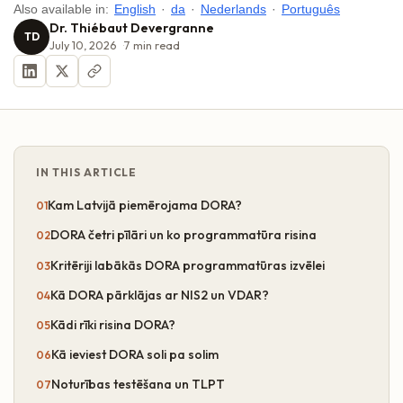
Also available in:
English
·
da
·
Nederlands
·
Português
Dr. Thiébaut Devergranne
TD
July 10, 2026
7
min read
IN THIS ARTICLE
Kam Latvijā piemērojama DORA?
DORA četri pīlāri un ko programmatūra risina
Kritēriji labākās DORA programmatūras izvēlei
Kā DORA pārklājas ar NIS2 un VDAR?
Kādi rīki risina DORA?
Kā ieviest DORA soli pa solim
Noturības testēšana un TLPT