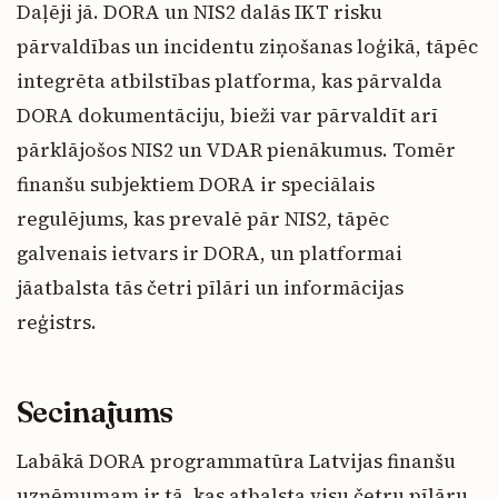
Daļēji jā. DORA un NIS2 dalās IKT risku
pārvaldības un incidentu ziņošanas loģikā, tāpēc
integrēta atbilstības platforma, kas pārvalda
DORA dokumentāciju, bieži var pārvaldīt arī
pārklājošos NIS2 un VDAR pienākumus. Tomēr
finanšu subjektiem DORA ir speciālais
regulējums, kas prevalē pār NIS2, tāpēc
galvenais ietvars ir DORA, un platformai
jāatbalsta tās četri pīlāri un informācijas
reģistrs.
Secinājums
Labākā DORA programmatūra Latvijas finanšu
uzņēmumam ir tā, kas atbalsta visu četru pīlāru