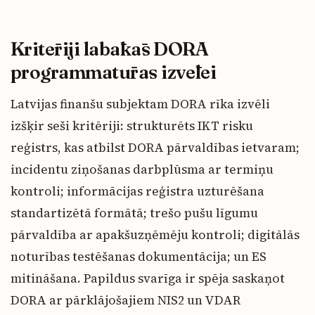
Kritēriji labākās DORA
programmatūras izvēlei
Latvijas finanšu subjektam DORA rīka izvēli
izšķir seši kritēriji: strukturēts IKT risku
reģistrs, kas atbilst DORA pārvaldības ietvaram;
incidentu ziņošanas darbplūsma ar termiņu
kontroli; informācijas reģistra uzturēšana
standartizētā formātā; trešo pušu līgumu
pārvaldība ar apakšuzņēmēju kontroli; digitālās
noturības testēšanas dokumentācija; un ES
mitināšana. Papildus svarīga ir spēja saskaņot
DORA ar pārklājošajiem NIS2 un VDAR