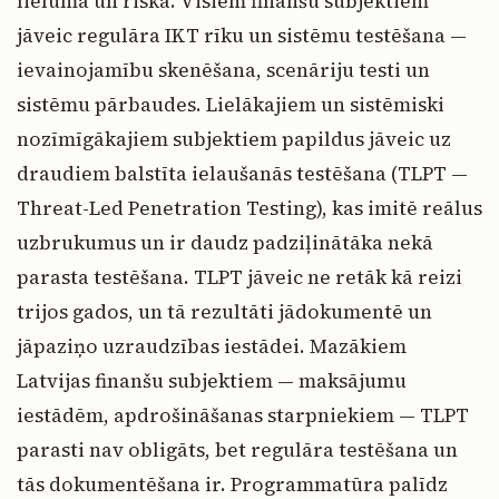
lieluma un riska. Visiem finanšu subjektiem
jāveic regulāra IKT rīku un sistēmu testēšana —
ievainojamību skenēšana, scenāriju testi un
sistēmu pārbaudes. Lielākajiem un sistēmiski
nozīmīgākajiem subjektiem papildus jāveic uz
draudiem balstīta ielaušanās testēšana (TLPT —
Threat-Led Penetration Testing), kas imitē reālus
uzbrukumus un ir daudz padziļinātāka nekā
parasta testēšana. TLPT jāveic ne retāk kā reizi
trijos gados, un tā rezultāti jādokumentē un
jāpaziņo uzraudzības iestādei. Mazākiem
Latvijas finanšu subjektiem — maksājumu
iestādēm, apdrošināšanas starpniekiem — TLPT
parasti nav obligāts, bet regulāra testēšana un
tās dokumentēšana ir. Programmatūra palīdz