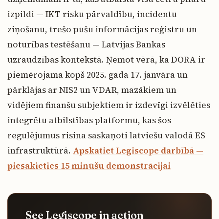
izpildi — IKT risku pārvaldību, incidentu
ziņošanu, trešo pušu informācijas reģistru un
noturības testēšanu — Latvijas Bankas
uzraudzības kontekstā. Ņemot vērā, ka DORA ir
piemērojama kopš 2025. gada 17. janvāra un
pārklājas ar NIS2 un VDAR, mazākiem un
vidējiem finanšu subjektiem ir izdevīgi izvēlēties
integrētu atbilstības platformu, kas šos
regulējumus risina saskaņoti latviešu valodā ES
infrastruktūrā.
Apskatiet Legiscope darbībā —
piesakieties 15 minūšu demonstrācijai
See Legiscope in action