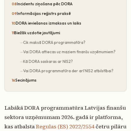
Incidentu ziņošana pēc DORA
Informācijas reģistrs praksē
DORA ieviešanas izmaksas un laiks
Biežāk uzdotie jautājumi
Cik maksā DORA programmatūra?
Vai DORA attiecas uz maziem finanšu uzņēmumiem?
Kā DORA saskaras ar NIS2?
Vai DORA programmatūra der arī NIS2 atbilstībai?
Secinājums
Labākā DORA programmatūra Latvijas finanšu
sektora uzņēmumam 2026. gadā ir platforma,
kas atbalsta
Regulas (ES) 2022/2554
četru pīlāru