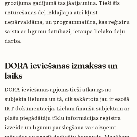
grozījuma gadījumā tas jāatjaunina. Tieši šīs
uzturēšanas dēļ izklājlapa ātri kļūst
nepārvaldāma, un programmatūra, kas reģistru
saista ar līgumu datubāzi, ietaupa lielāko daļu
darba.
DORA ieviešanas izmaksas un
laiks
DORA ieviešanas apjoms tieši atkarīgs no
subjekta lieluma un tā, cik sakārtota jau ir esošā
IKT dokumentācija. Lielam finanšu subjektam ar
plašu piegādātāju tīklu informācijas reģistra
izveide un līgumu pārslēgšana var aizņemt
mēnešus un prasīt dedicētu komandu. Mazākam