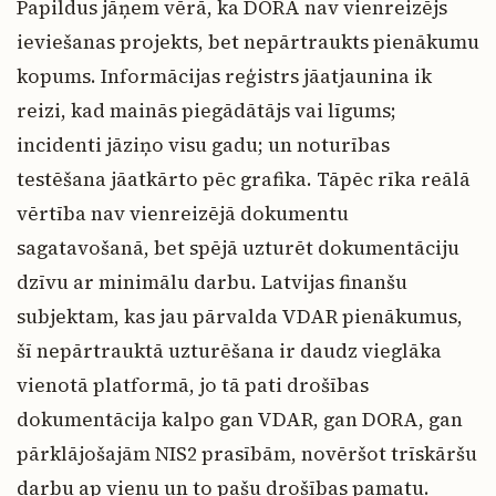
Papildus jāņem vērā, ka DORA nav vienreizējs
ieviešanas projekts, bet nepārtraukts pienākumu
kopums. Informācijas reģistrs jāatjaunina ik
reizi, kad mainās piegādātājs vai līgums;
incidenti jāziņo visu gadu; un noturības
testēšana jāatkārto pēc grafika. Tāpēc rīka reālā
vērtība nav vienreizējā dokumentu
sagatavošanā, bet spējā uzturēt dokumentāciju
dzīvu ar minimālu darbu. Latvijas finanšu
subjektam, kas jau pārvalda VDAR pienākumus,
šī nepārtrauktā uzturēšana ir daudz vieglāka
vienotā platformā, jo tā pati drošības
dokumentācija kalpo gan VDAR, gan DORA, gan
pārklājošajām NIS2 prasībām, novēršot trīskāršu
darbu ap vienu un to pašu drošības pamatu.