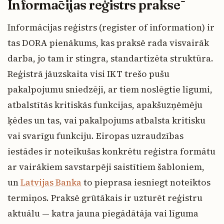
Informācijas reģistrs praksē
Informācijas reģistrs (register of information) ir
tas DORA pienākums, kas praksē rada visvairāk
darba, jo tam ir stingra, standartizēta struktūra.
Reģistrā jāuzskaita visi IKT trešo pušu
pakalpojumu sniedzēji, ar tiem noslēgtie līgumi,
atbalstītās kritiskās funkcijas, apakšuzņēmēju
ķēdes un tas, vai pakalpojums atbalsta kritisku
vai svarīgu funkciju. Eiropas uzraudzības
iestādes ir noteikušas konkrētu reģistra formātu
ar vairākiem savstarpēji saistītiem šabloniem,
un
Latvijas Banka
to pieprasa iesniegt noteiktos
termiņos. Praksē grūtākais ir uzturēt reģistru
aktuālu — katra jauna piegādātāja vai līguma