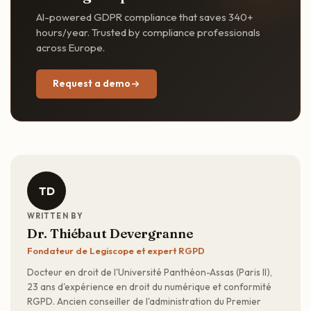
AI-powered GDPR compliance that saves 340+
hours/year. Trusted by compliance professionals
across Europe.
Request a demo
TD
WRITTEN BY
Dr. Thiébaut Devergranne
Fondateur de Legiscope et expert RGPD
Docteur en droit de l'Université Panthéon-Assas (Paris II),
23 ans d'expérience en droit du numérique et conformité
RGPD. Ancien conseiller de l'administration du Premier