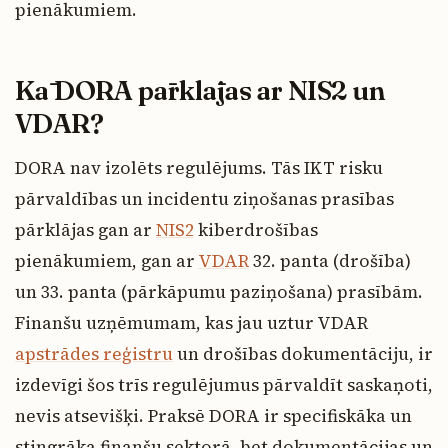
pienākumiem.
Kā DORA pārklājas ar NIS2 un
VDAR?
DORA nav izolēts regulējums. Tās IKT risku
pārvaldības un incidentu ziņošanas prasības
pārklājas gan ar
NIS2
kiberdrošības
pienākumiem, gan ar
VDAR
32. panta (drošība)
un 33. panta (pārkāpumu paziņošana) prasībām.
Finanšu uzņēmumam, kas jau uztur VDAR
apstrādes reģistru
un drošības dokumentāciju, ir
izdevīgi šos trīs regulējumus pārvaldīt saskaņoti,
nevis atsevišķi. Praksē DORA ir specifiskāka un
stingrāka finanšu sektorā, bet dokumentācijas un