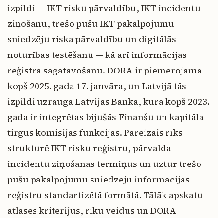
izpildi — IKT risku pārvaldību, IKT incidentu
ziņošanu, trešo pušu IKT pakalpojumu
sniedzēju riska pārvaldību un digitālās
noturības testēšanu — kā arī informācijas
reģistra sagatavošanu. DORA ir piemērojama
kopš 2025. gada 17. janvāra, un Latvijā tās
izpildi uzrauga Latvijas Banka, kurā kopš 2023.
gada ir integrētas bijušās Finanšu un kapitāla
tirgus komisijas funkcijas. Pareizais rīks
strukturē IKT risku reģistru, pārvalda
incidentu ziņošanas termiņus un uztur trešo
pušu pakalpojumu sniedzēju informācijas
reģistru standartizētā formātā. Tālāk apskatu
atlases kritērijus, rīku veidus un DORA