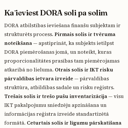
Kā ieviest DORA soli pa solim
DORA atbilstības ieviešana finanšu subjektam ir
strukturēts process.
Pirmais solis ir tvēruma
noteikšana
— apstiprināt, ka subjekts ietilpst
DORA piemērošanas jomā, un noteikt, kuras
proporcionalitātes prasības tam piemērojamas
atkarībā no lieluma.
Otrais solis ir IKT risku
pārvaldības ietvara izveide
— pārvaldības
struktūra, atbildības sadale un risku reģistrs.
Trešais solis ir trešo pušu inventarizācija
— visu
IKT pakalpojumu sniedzēju apzināšana un
informācijas reģistra izveide standartizētā
formātā.
Ceturtais solis ir līgumu pārskatīšana