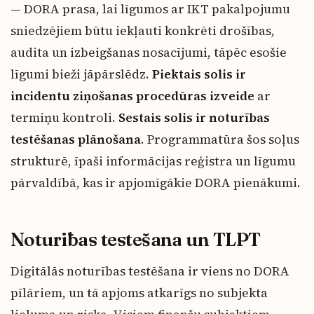
— DORA prasa, lai līgumos ar IKT pakalpojumu
sniedzējiem būtu iekļauti konkrēti drošības,
audita un izbeigšanas nosacījumi, tāpēc esošie
līgumi bieži jāpārslēdz.
Piektais solis ir
incidentu ziņošanas procedūras izveide
ar
termiņu kontroli.
Sestais solis ir noturības
testēšanas plānošana
. Programmatūra šos soļus
strukturē, īpaši informācijas reģistra un līgumu
pārvaldībā, kas ir apjomīgākie DORA pienākumi.
Noturības testēšana un TLPT
Digitālās noturības testēšana ir viens no DORA
pīlāriem, un tā apjoms atkarīgs no subjekta