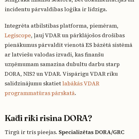
incidentu pārvaldības loģika ir līdzīga.
Integrēta atbilstības platforma, piemēram,
Legiscope
, ļauj VDAR un pārklājošos drošības
pienākumus pārvaldīt vienotā ES bāzētā sistēmā
ar latviešu valodas izvadi, kas finanšu
uzņēmumam samazina dubultu darbu starp
DORA, NIS2 un VDAR. Vispārīgu VDAR rīku
salīdzinājumu skatiet
labākās VDAR
programmatūras pārskatā
.
Kādi rīki risina DORA?
Tirgū ir trīs pieejas.
Specializētas DORA/GRC