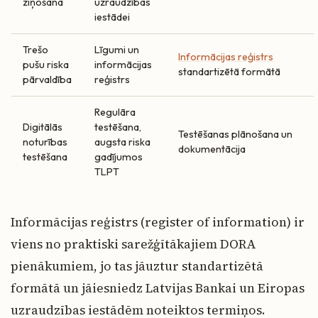
ziņošana
uzraudzības
iestādei
Trešo
Līgumi un
Informācijas reģistrs
pušu riska
informācijas
standartizētā formātā
pārvaldība
reģistrs
Regulāra
Digitālās
testēšana,
Testēšanas plānošana un
noturības
augsta riska
dokumentācija
testēšana
gadījumos
TLPT
Informācijas reģistrs (register of information) ir
viens no praktiski sarežģītākajiem DORA
pienākumiem, jo tas jāuztur standartizētā
formātā un jāiesniedz Latvijas Bankai un Eiropas
uzraudzības iestādēm noteiktos termiņos.