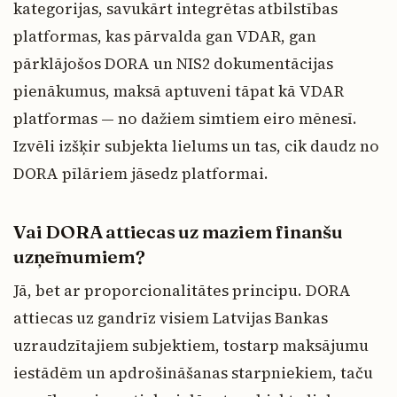
kategorijas, savukārt integrētas atbilstības
platformas, kas pārvalda gan VDAR, gan
pārklājošos DORA un NIS2 dokumentācijas
pienākumus, maksā aptuveni tāpat kā VDAR
platformas — no dažiem simtiem eiro mēnesī.
Izvēli izšķir subjekta lielums un tas, cik daudz no
DORA pīlāriem jāsedz platformai.
Vai DORA attiecas uz maziem finanšu
uzņēmumiem?
Jā, bet ar proporcionalitātes principu. DORA
attiecas uz gandrīz visiem Latvijas Bankas
uzraudzītajiem subjektiem, tostarp maksājumu
iestādēm un apdrošināšanas starpniekiem, taču