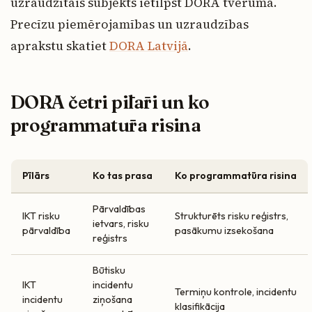
uzraudzītais subjekts ietilpst DORA tvērumā.
Precīzu piemērojamības un uzraudzības
aprakstu skatiet
DORA Latvijā
.
DORA četri pīlāri un ko
programmatūra risina
Pīlārs
Ko tas prasa
Ko programmatūra risina
Pārvaldības
IKT risku
Strukturēts risku reģistrs,
ietvars, risku
pārvaldība
pasākumu izsekošana
reģistrs
Būtisku
IKT
incidentu
Termiņu kontrole, incidentu
incidentu
ziņošana
klasifikācija