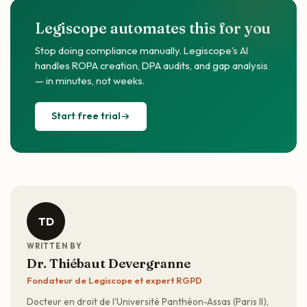
Legiscope automates this for you
Stop doing compliance manually. Legiscope's AI
handles ROPA creation, DPA audits, and gap analysis
— in minutes, not weeks.
Start free trial
TD
WRITTEN BY
Dr. Thiébaut Devergranne
Fondateur de Legiscope et expert RGPD
Docteur en droit de l'Université Panthéon-Assas (Paris II),