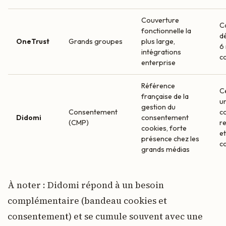
Couverture
C
fonctionnelle la
d
OneTrust
Grands groupes
plus large,
6
intégrations
c
enterprise
Référence
Ce
française de la
u
gestion du
Consentement
c
Didomi
consentement
(CMP)
re
cookies, forte
et
présence chez les
c
grands médias
À noter : Didomi répond à un besoin
complémentaire (bandeau cookies et
consentement) et se cumule souvent avec une