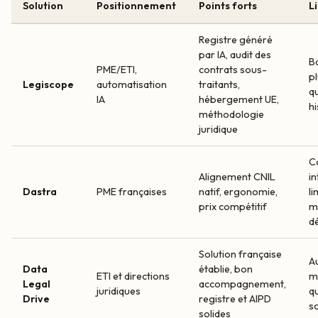
Solution
Positionnement
Points forts
L
Registre généré
par IA, audit des
Ba
PME/ETI,
contrats sous-
p
Legiscope
automatisation
traitants,
qu
IA
hébergement UE,
h
méthodologie
juridique
C
Alignement CNIL
in
Dastra
PME françaises
natif, ergonomie,
li
prix compétitif
m
d
Solution française
A
Data
établie, bon
ETI et directions
m
Legal
accompagnement,
juridiques
qu
Drive
registre et AIPD
so
solides