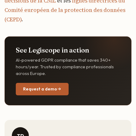
décisions de la CNIL
et les
lignes directrices du
Comité européen de la protection des données
(CEPD)
.
See Legiscope in action
AI-powered GDPR compliance that saves 340+
hours/year. Trusted by compliance professionals
across Europe.
Request a demo
TD