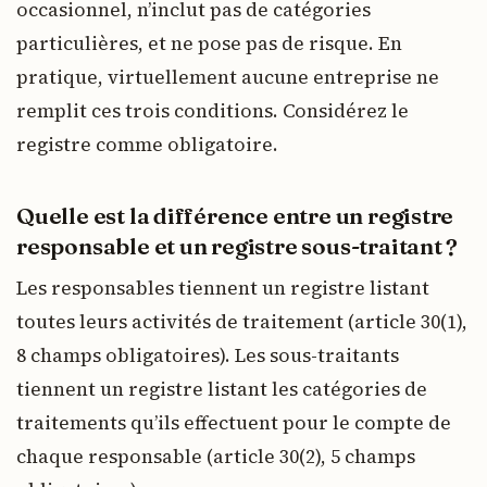
occasionnel, n’inclut pas de catégories
particulières, et ne pose pas de risque. En
pratique, virtuellement aucune entreprise ne
remplit ces trois conditions. Considérez le
registre comme obligatoire.
Quelle est la différence entre un registre
responsable et un registre sous-traitant ?
Les responsables tiennent un registre listant
toutes leurs activités de traitement (article 30(1),
8 champs obligatoires). Les sous-traitants
tiennent un registre listant les catégories de
traitements qu’ils effectuent pour le compte de
chaque responsable (article 30(2), 5 champs