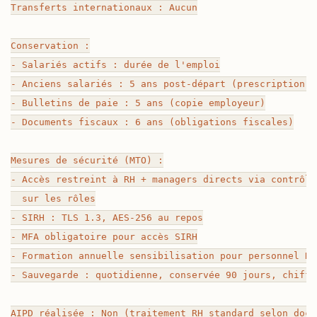
Transferts internationaux : Aucun

Conservation :

- Salariés actifs : durée de l'emploi

- Anciens salariés : 5 ans post-départ (prescription d
- Bulletins de paie : 5 ans (copie employeur)

- Documents fiscaux : 6 ans (obligations fiscales)

Mesures de sécurité (MTO) :

- Accès restreint à RH + managers directs via contrôle
  sur les rôles

- SIRH : TLS 1.3, AES-256 au repos

- MFA obligatoire pour accès SIRH

- Formation annuelle sensibilisation pour personnel RH

- Sauvegarde : quotidienne, conservée 90 jours, chiffré