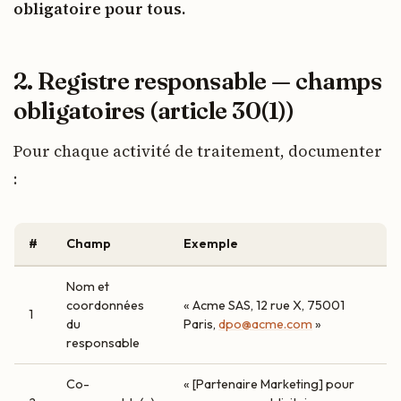
obligatoire pour tous.
2. Registre responsable — champs
obligatoires (article 30(1))
Pour chaque activité de traitement, documenter
:
#
Champ
Exemple
Nom et
coordonnées
« Acme SAS, 12 rue X, 75001
1
du
Paris,
dpo@acme.com
»
responsable
Co-
« [Partenaire Marketing] pour