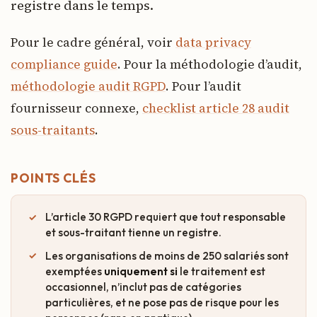
registre dans le temps.
Pour le cadre général, voir
data privacy
compliance guide
. Pour la méthodologie d’audit,
méthodologie audit RGPD
. Pour l’audit
fournisseur connexe,
checklist article 28 audit
sous-traitants
.
POINTS CLÉS
L’article 30 RGPD requiert que tout responsable
et sous-traitant tienne un registre.
Les organisations de moins de 250 salariés sont
exemptées
uniquement si
le traitement est
occasionnel, n’inclut pas de catégories
particulières, et ne pose pas de risque pour les