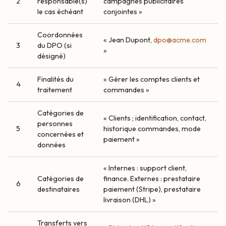
2
responsable(s)
campagnes publicitaires
le cas échéant
conjointes »
Coordonnées
« Jean Dupont,
dpo@acme.com
3
du DPO (si
»
désigné)
Finalités du
« Gérer les comptes clients et
4
traitement
commandes »
Catégories de
« Clients ; identification, contact,
personnes
5
historique commandes, mode
concernées et
paiement »
données
« Internes : support client,
Catégories de
finance. Externes : prestataire
6
destinataires
paiement (Stripe), prestataire
livraison (DHL) »
Transferts vers