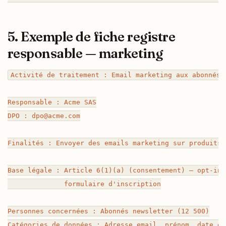
5. Exemple de fiche registre
responsable — marketing
Activité de traitement : Email marketing aux abonnés a
Responsable : Acme SAS

DPO : dpo@acme.com

Finalités : Envoyer des emails marketing sur produits,
Base légale : Article 6(1)(a) (consentement) — opt-in 
              formulaire d'inscription

Personnes concernées : Abonnés newsletter (12 500)

Catégories de données : Adresse email, prénom, date et