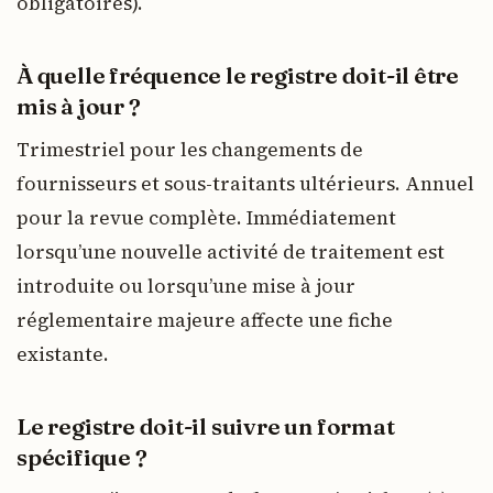
obligatoires).
À quelle fréquence le registre doit-il être
mis à jour ?
Trimestriel pour les changements de
fournisseurs et sous-traitants ultérieurs. Annuel
pour la revue complète. Immédiatement
lorsqu’une nouvelle activité de traitement est
introduite ou lorsqu’une mise à jour
réglementaire majeure affecte une fiche
existante.
Le registre doit-il suivre un format
spécifique ?