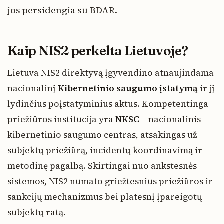
jos persidengia su BDAR.
Kaip NIS2 perkelta Lietuvoje?
Lietuva NIS2 direktyvą įgyvendino atnaujindama
nacionalinį
Kibernetinio saugumo įstatymą
ir jį
lydinčius poįstatyminius aktus. Kompetentinga
priežiūros institucija yra
NKSC
– nacionalinis
kibernetinio saugumo centras, atsakingas už
subjektų priežiūrą, incidentų koordinavimą ir
metodinę pagalbą. Skirtingai nuo ankstesnės
sistemos, NIS2 numato griežtesnius priežiūros ir
sankcijų mechanizmus bei platesnį įpareigotų
subjektų ratą.