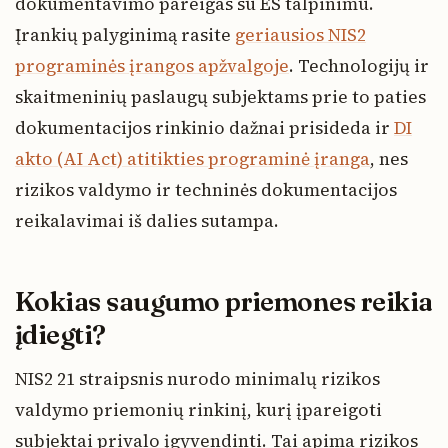
dokumentavimo pareigas su ES talpinimu.
Įrankių palyginimą rasite
geriausios NIS2
programinės įrangos apžvalgoje
. Technologijų ir
skaitmeninių paslaugų subjektams prie to paties
dokumentacijos rinkinio dažnai prisideda ir
DI
akto (AI Act) atitikties programinė įranga
, nes
rizikos valdymo ir techninės dokumentacijos
reikalavimai iš dalies sutampa.
Kokias saugumo priemones reikia
įdiegti?
NIS2 21 straipsnis nurodo minimalų rizikos
valdymo priemonių rinkinį, kurį įpareigoti
subjektai privalo įgyvendinti. Tai apima rizikos