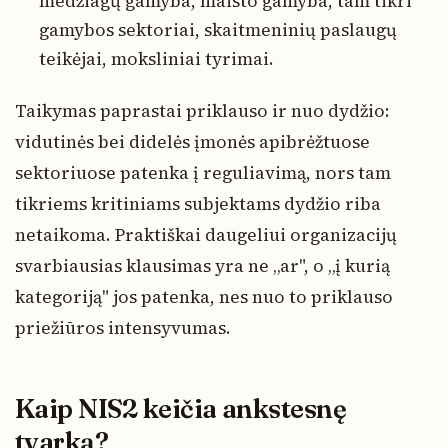
medžiagų gamyba, maisto gamyba, tam tikri
gamybos sektoriai, skaitmeninių paslaugų
teikėjai, moksliniai tyrimai.
Taikymas paprastai priklauso ir nuo dydžio:
vidutinės bei didelės įmonės apibrėžtuose
sektoriuose patenka į reguliavimą, nors tam
tikriems kritiniams subjektams dydžio riba
netaikoma. Praktiškai daugeliui organizacijų
svarbiausias klausimas yra ne „ar", o „į kurią
kategoriją" jos patenka, nes nuo to priklauso
priežiūros intensyvumas.
Kaip NIS2 keičia ankstesnę
tvarką?