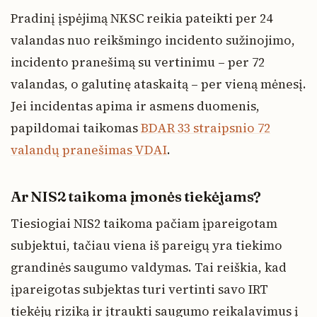
Pradinį įspėjimą NKSC reikia pateikti per 24
valandas nuo reikšmingo incidento sužinojimo,
incidento pranešimą su vertinimu – per 72
valandas, o galutinę ataskaitą – per vieną mėnesį.
Jei incidentas apima ir asmens duomenis,
papildomai taikomas
BDAR 33 straipsnio 72
valandų pranešimas VDAI
.
Ar NIS2 taikoma įmonės tiekėjams?
Tiesiogiai NIS2 taikoma pačiam įpareigotam
subjektui, tačiau viena iš pareigų yra tiekimo
grandinės saugumo valdymas. Tai reiškia, kad
įpareigotas subjektas turi vertinti savo IRT
tiekėjų riziką ir įtraukti saugumo reikalavimus į