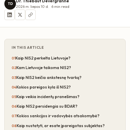
Dr. Thiébaut Devergranne
TD
2026 m. liepos 10 d.
6
min read
IN THIS ARTICLE
Kaip NIS2 perkelta Lietuvoje?
Kam Lietuvoje taikoma NIS2?
Kaip NIS2 keičia ankstesnę tvarką?
Kokios pareigos kyla iš NIS2?
Kaip veikia incidentų pranešimas?
Kaip NIS2 persidengia su BDAR?
Kokios sankcijos ir vadovybės atsakomybė?
Kaip nustatyti, ar esate įpareigotas subjektas?