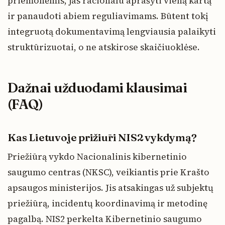
priemonėmis, jas racionalu aprašyti vieną kartą
ir panaudoti abiem reguliavimams. Būtent tokį
integruotą dokumentavimą lengviausia palaikyti
struktūrizuotai, o ne atskirose skaičiuoklėse.
Dažnai užduodami klausimai
(FAQ)
Kas Lietuvoje prižiūri NIS2 vykdymą?
Priežiūrą vykdo Nacionalinis kibernetinio
saugumo centras (NKSC), veikiantis prie Krašto
apsaugos ministerijos. Jis atsakingas už subjektų
priežiūrą, incidentų koordinavimą ir metodinę
pagalbą. NIS2 perkelta Kibernetinio saugumo