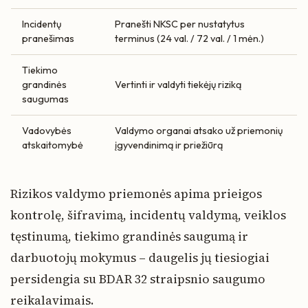
Incidentų
Pranešti NKSC per nustatytus
pranešimas
terminus (24 val. / 72 val. / 1 mėn.)
Tiekimo
grandinės
Vertinti ir valdyti tiekėjų riziką
saugumas
Vadovybės
Valdymo organai atsako už priemonių
atskaitomybė
įgyvendinimą ir priežiūrą
Rizikos valdymo priemonės apima prieigos
kontrolę, šifravimą, incidentų valdymą, veiklos
tęstinumą, tiekimo grandinės saugumą ir
darbuotojų mokymus – daugelis jų tiesiogiai
persidengia su BDAR 32 straipsnio saugumo
reikalavimais.