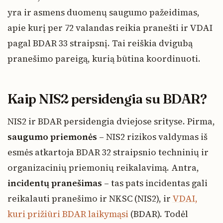
yra ir asmens duomenų saugumo pažeidimas,
apie kurį per 72 valandas reikia pranešti ir VDAI
pagal BDAR 33 straipsnį. Tai reiškia dvigubą
pranešimo pareigą, kurią būtina koordinuoti.
Kaip NIS2 persidengia su BDAR?
NIS2 ir BDAR persidengia dviejose srityse. Pirma,
saugumo priemonės
– NIS2 rizikos valdymas iš
esmės atkartoja BDAR 32 straipsnio techninių ir
organizacinių priemonių reikalavimą. Antra,
incidentų pranešimas
– tas pats incidentas gali
reikalauti pranešimo ir NKSC (NIS2), ir
VDAI,
kuri prižiūri BDAR laikymąsi
(BDAR). Todėl