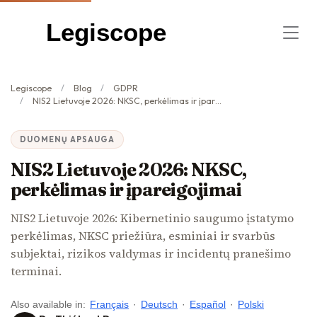
Legiscope
Legiscope
Blog
GDPR
NIS2 Lietuvoje 2026: NKSC, perkėlimas ir įpareigojimai
DUOMENŲ APSAUGA
NIS2 Lietuvoje 2026: NKSC,
perkėlimas ir įpareigojimai
NIS2 Lietuvoje 2026: Kibernetinio saugumo įstatymo
perkėlimas, NKSC priežiūra, esminiai ir svarbūs
subjektai, rizikos valdymas ir incidentų pranešimo
terminai.
Also available in:
Français
·
Deutsch
·
Español
·
Polski