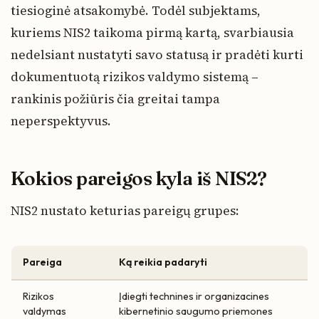
tiesioginė atsakomybė. Todėl subjektams,
kuriems NIS2 taikoma pirmą kartą, svarbiausia
nedelsiant nustatyti savo statusą ir pradėti kurti
dokumentuotą rizikos valdymo sistemą –
rankinis požiūris čia greitai tampa
neperspektyvus.
Kokios pareigos kyla iš NIS2?
NIS2 nustato keturias pareigų grupes:
Pareiga
Ką reikia padaryti
Rizikos
Įdiegti technines ir organizacines
valdymas
kibernetinio saugumo priemones