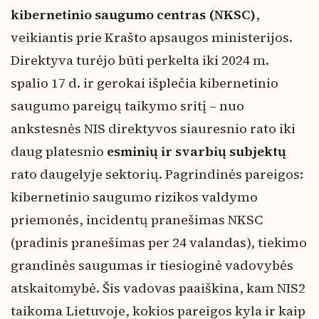
kibernetinio saugumo centras (NKSC)
,
veikiantis prie Krašto apsaugos ministerijos.
Direktyva turėjo būti perkelta iki 2024 m.
spalio 17 d. ir gerokai išplečia kibernetinio
saugumo pareigų taikymo sritį – nuo
ankstesnės NIS direktyvos siauresnio rato iki
daug platesnio
esminių ir svarbių subjektų
rato daugelyje sektorių. Pagrindinės pareigos:
kibernetinio saugumo rizikos valdymo
priemonės, incidentų pranešimas NKSC
(pradinis pranešimas per 24 valandas), tiekimo
grandinės saugumas ir tiesioginė vadovybės
atskaitomybė. Šis vadovas paaiškina, kam NIS2
taikoma Lietuvoje, kokios pareigos kyla ir kaip