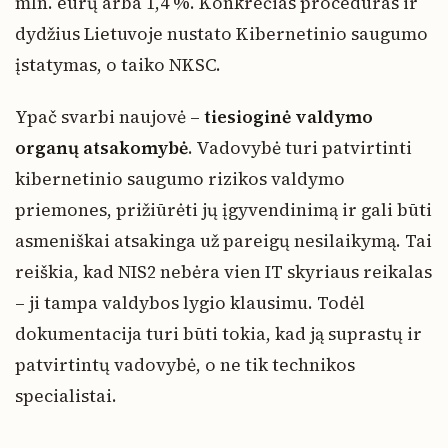
mln. eurų arba 1,4 %. Konkrečias procedūras ir
dydžius Lietuvoje nustato Kibernetinio saugumo
įstatymas, o taiko NKSC.
Ypač svarbi naujovė –
tiesioginė valdymo
organų atsakomybė
. Vadovybė turi patvirtinti
kibernetinio saugumo rizikos valdymo
priemones, prižiūrėti jų įgyvendinimą ir gali būti
asmeniškai atsakinga už pareigų nesilaikymą. Tai
reiškia, kad NIS2 nebėra vien IT skyriaus reikalas
– ji tampa valdybos lygio klausimu. Todėl
dokumentacija turi būti tokia, kad ją suprastų ir
patvirtintų vadovybė, o ne tik technikos
specialistai.