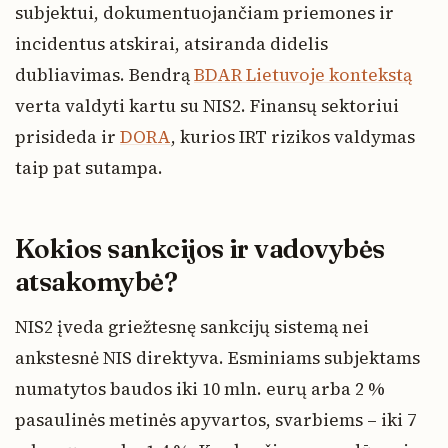
subjektui, dokumentuojančiam priemones ir
incidentus atskirai, atsiranda didelis
dubliavimas. Bendrą
BDAR Lietuvoje kontekstą
verta valdyti kartu su NIS2. Finansų sektoriui
prisideda ir
DORA
, kurios IRT rizikos valdymas
taip pat sutampa.
Kokios sankcijos ir vadovybės
atsakomybė?
NIS2 įveda griežtesnę sankcijų sistemą nei
ankstesnė NIS direktyva. Esminiams subjektams
numatytos baudos iki 10 mln. eurų arba 2 %
pasaulinės metinės apyvartos, svarbiems – iki 7