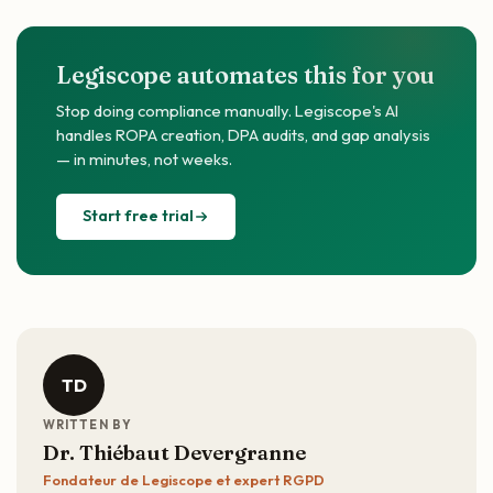
Legiscope automates this for you
Stop doing compliance manually. Legiscope's AI
handles ROPA creation, DPA audits, and gap analysis
— in minutes, not weeks.
Start free trial
TD
WRITTEN BY
Dr. Thiébaut Devergranne
Fondateur de Legiscope et expert RGPD