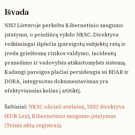
Išvada
NIS2 Lietuvoje perkelta Kibernetinio saugumo
įstatymu, o priežiūrą vykdo NKSC. Direktyva
reikšmingai išplečia įpareigotų subjektų ratą ir
įveda griežtesnę rizikos valdymo, incidentų
pranešimo ir vadovybės atskaitomybės sistemą.
Kadangi pareigos plačiai persidengia su BDAR ir
DORA, integruotas dokumentavimas yra
efektyviausias kelias į atitiktį.
Šaltiniai:
NKSC oficiali svetainė
,
NIS2 direktyva
(EUR-Lex)
,
Kibernetinio saugumo įstatymas
(Teisės aktų registras)
.