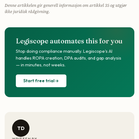
Denne artikkelen gir generell informasjon om artikkel 35 og utgjør
ikke juridisk rådgivning.
Legiscope automates this for you
Stop doing compliance manually. Legiscope's AI
handles ROPA creation, DPA audits, and gap analysis
— in minutes, not weeks.
Start free trial
TD