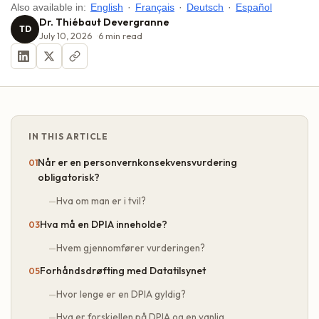
Also available in:
English
·
Français
·
Deutsch
·
Español
Dr. Thiébaut Devergranne
TD
July 10, 2026
6
min read
IN THIS ARTICLE
Når er en personvernkonsekvensvurdering
obligatorisk?
Hva om man er i tvil?
Hva må en DPIA inneholde?
Hvem gjennomfører vurderingen?
Forhåndsdrøfting med Datatilsynet
Hvor lenge er en DPIA gyldig?
Hva er forskjellen på DPIA og en vanlig