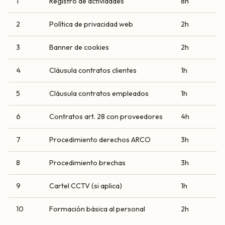
1
Registro de actividades
8h
2
Política de privacidad web
2h
3
Banner de cookies
2h
4
Cláusula contratos clientes
1h
5
Cláusula contratos empleados
1h
6
Contratos art. 28 con proveedores
4h
7
Procedimiento derechos ARCO
3h
8
Procedimiento brechas
3h
9
Cartel CCTV (si aplica)
1h
10
Formación básica al personal
2h