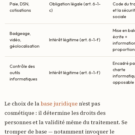
Paie, DSN,
Obligation légale (art. 6-1-
Code du tra
cotisations
c)
et la sécuri
sociale
Mise en ba
Badgeage,
écrite +
vidéo,
Intérêt légitime (art. 6-1-f)
informatio
géolocalisation
proportion
Encadré pa
Contrôle des
charte
outils
Intérêt légitime (art. 6-1-f)
informatiq
informatiques
opposable
Le choix de la
base juridique
n’est pas
cosmétique : il détermine les droits des
personnes et la validité même du traitement. Se
tromper de base — notamment invoquer le