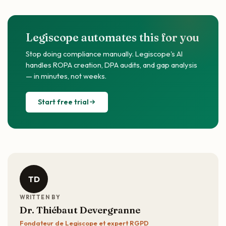
Legiscope automates this for you
Stop doing compliance manually. Legiscope's AI
handles ROPA creation, DPA audits, and gap analysis
— in minutes, not weeks.
Start free trial
TD
WRITTEN BY
Dr. Thiébaut Devergranne
Fondateur de Legiscope et expert RGPD