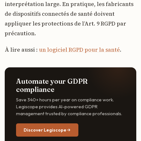
interprétation large. En pratique, les fabricants
de dispositifs connectés de santé doivent
appliquer les protections de l’Art. 9 RGPD par
précaution.
À lire aussi :
un logiciel RGPD pour la santé
.
Automate your GDPR
compliance
Save 340+ hours per year on compliance work.
Legiscope provides AI-powered GDPR
management trusted by compliance professionals.
Discover Legiscope