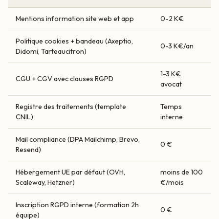
Mentions information site web et app
0-2 K€
Politique cookies + bandeau (Axeptio,
0-3 K€/an
Didomi, Tarteaucitron)
1-3 K€
CGU + CGV avec clauses RGPD
avocat
Registre des traitements (template
Temps
CNIL)
interne
Mail compliance (DPA Mailchimp, Brevo,
0 €
Resend)
Hébergement UE par défaut (OVH,
moins de 100
Scaleway, Hetzner)
€/mois
Inscription RGPD interne (formation 2h
0 €
équipe)