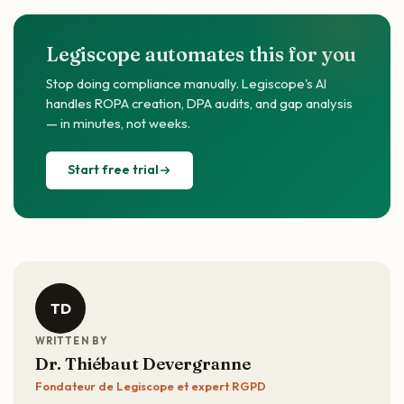
Legiscope automates this for you
Stop doing compliance manually. Legiscope's AI
handles ROPA creation, DPA audits, and gap analysis
— in minutes, not weeks.
Start free trial
TD
WRITTEN BY
Dr. Thiébaut Devergranne
Fondateur de Legiscope et expert RGPD