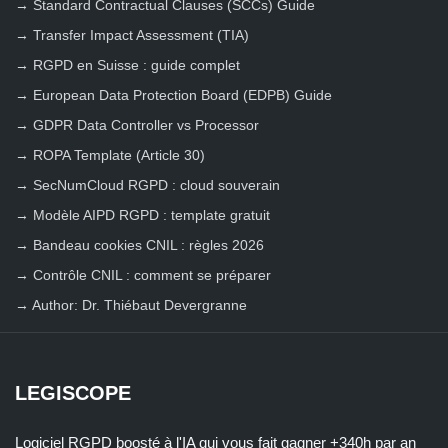
→
Standard Contractual Clauses (SCCs) Guide
→
Transfer Impact Assessment (TIA)
→
RGPD en Suisse : guide complet
→
European Data Protection Board (EDPB) Guide
→
GDPR Data Controller vs Processor
→
ROPA Template (Article 30)
→
SecNumCloud RGPD : cloud souverain
→
Modèle AIPD RGPD : template gratuit
→
Bandeau cookies CNIL : règles 2026
→
Contrôle CNIL : comment se préparer
→
Author: Dr. Thiébaut Devergranne
LEGISCOPE
Logiciel RGPD boosté à l'IA qui vous fait gagner +340h par an