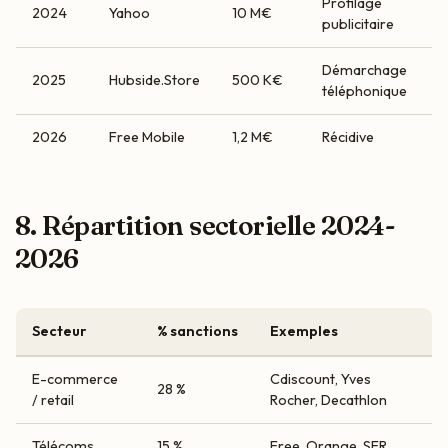
Profilage
2024
Yahoo
10 M€
publicitaire
Démarchage
2025
Hubside.Store
500 K€
téléphonique
2026
Free Mobile
1,2 M€
Récidive
8. Répartition sectorielle 2024-
2026
Secteur
% sanctions
Exemples
E-commerce
Cdiscount, Yves
28 %
/ retail
Rocher, Decathlon
Télécoms
15 %
Free, Orange, SFR