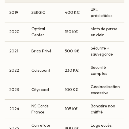
URL
2019
SERGIC
400 K€
prédictibles
Optical
Mots de passe
2020
150 K€
Center
en clair
Sécurité +
2021
Brico Privé
500 K€
sauvegarde
Sécurité
2022
Cdiscount
230 K€
comptes
Géolocalisation
2023
Cityscoot
100 K€
excessive
NS Cards
Bancaire non
2024
105 K€
France
chiffré
Carrefour
Logs accès,
2025
800 K€