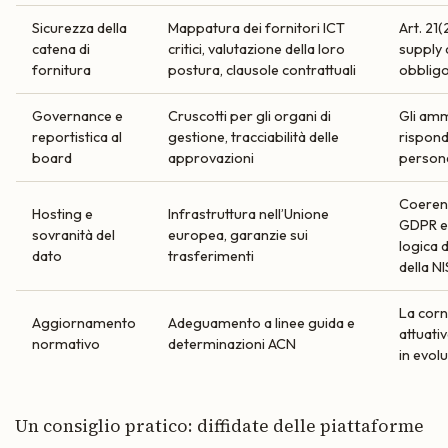
Sicurezza della
Mappatura dei fornitori ICT
Art. 21(2
catena di
critici, valutazione della loro
supply 
fornitura
postura, clausole contrattuali
obbligo
Governance e
Cruscotti per gli organi di
Gli amm
reportistica al
gestione, tracciabilità delle
rispon
board
approvazioni
person
Coeren
Hosting e
Infrastruttura nell’Unione
GDPR e 
sovranità del
europea, garanzie sui
logica 
dato
trasferimenti
della N
La corn
Aggiornamento
Adeguamento a linee guida e
attuati
normativo
determinazioni ACN
in evol
Un consiglio pratico: diffidate delle piattaforme