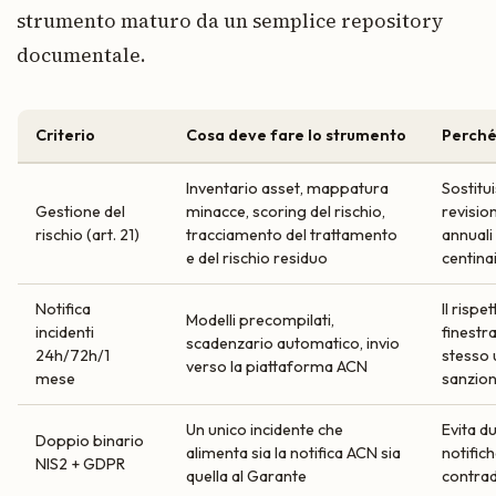
strumento maturo da un semplice repository
documentale.
Criterio
Cosa deve fare lo strumento
Perché
Inventario asset, mappatura
Sostitu
Gestione del
minacce, scoring del rischio,
revisio
rischio (art. 21)
tracciamento del trattamento
annuali
e del rischio residuo
centinai
Notifica
Il rispe
Modelli precompilati,
incidenti
finestr
scadenzario automatico, invio
24h/72h/1
stesso 
verso la piattaforma ACN
mese
sanzio
Un unico incidente che
Evita du
Doppio binario
alimenta sia la notifica ACN sia
notific
NIS2 + GDPR
quella al Garante
contrad