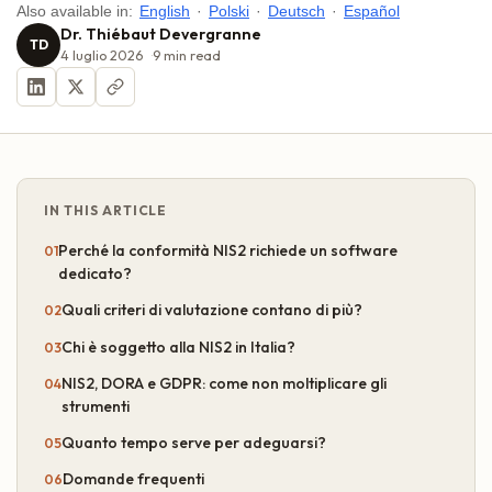
Also available in:
English
·
Polski
·
Deutsch
·
Español
Dr. Thiébaut Devergranne
TD
4 luglio 2026
9
min read
IN THIS ARTICLE
Perché la conformità NIS2 richiede un software
dedicato?
Quali criteri di valutazione contano di più?
Chi è soggetto alla NIS2 in Italia?
NIS2, DORA e GDPR: come non moltiplicare gli
strumenti
Quanto tempo serve per adeguarsi?
Domande frequenti