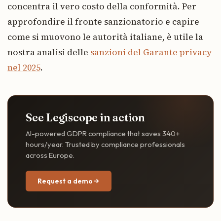
concentra il vero costo della conformità. Per
approfondire il fronte sanzionatorio e capire
come si muovono le autorità italiane, è utile la
nostra analisi delle
sanzioni del Garante privacy
nel 2025
.
See Legiscope in action
AI-powered GDPR compliance that saves 340+
hours/year. Trusted by compliance professionals
across Europe.
Request a demo