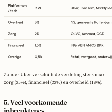
Platformen
93%
Uber, TomTom, Marktplaa
/ tech
Overheid
3%
NS, gemeente Rotterdam
Zorg
2%
OLVG, Achmea, GGD
Financieel
1,5%
ING, ABN AMRO, BKR
Overige
0,5%
Retail, vastgoed, onderwij
Zonder Uber verschuift de verdeling sterk naar
zorg (25%), financieel (22%) en overheid (18%).
5. Veel voorkomende
inbreuktypes