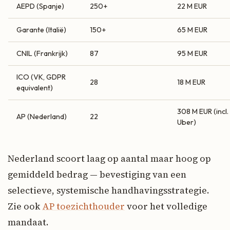
AEPD (Spanje)
250+
22 M EUR
Garante (Italië)
150+
65 M EUR
CNIL (Frankrijk)
87
95 M EUR
ICO (VK, GDPR
28
18 M EUR
equivalent)
308 M EUR (incl.
AP (Nederland)
22
Uber)
Nederland scoort laag op aantal maar hoog op
gemiddeld bedrag — bevestiging van een
selectieve, systemische handhavingsstrategie.
Zie ook
AP toezichthouder
voor het volledige
mandaat.