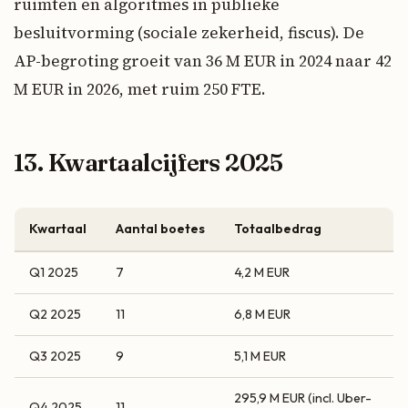
ruimten en algoritmes in publieke
besluitvorming (sociale zekerheid, fiscus). De
AP-begroting groeit van 36 M EUR in 2024 naar 42
M EUR in 2026, met ruim 250 FTE.
13. Kwartaalcijfers 2025
Kwartaal
Aantal boetes
Totaalbedrag
Q1 2025
7
4,2 M EUR
Q2 2025
11
6,8 M EUR
Q3 2025
9
5,1 M EUR
295,9 M EUR (incl. Uber-
Q4 2025
11