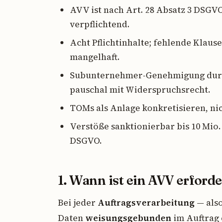
AVV ist nach Art. 28 Absatz 3 DSGVO
verpflichtend.
Acht Pflichtinhalte; fehlende Klau
mangelhaft.
Subunternehmer-Genehmigung durch
pauschal mit Widerspruchsrecht.
TOMs als Anlage konkretisieren, ni
Verstöße sanktionierbar bis 10 Mio.
DSGVO.
1. Wann ist ein AVV erforde
Bei jeder
Auftragsverarbeitung
— also
Daten
weisungsgebunden
im Auftrag 