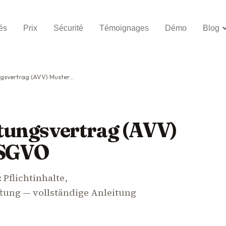
és
Prix
Sécurité
Témoignages
Démo
Blog
ag (AVV) Muster: Art. 28 DSGVO
tungsvertrag (AVV)
DSGVO
Pflichtinhalte,
ung — vollständige Anleitung