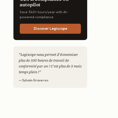
autopilot
Save 340+ hours/year with AI-
powered compliance.
Discover Legiscope
“
Legiscope nous permet d'économiser
plus de 500 heures de travail de
conformité par an ! C'est plus de 3 mois
temps plein !
”
— Sylvain Graveron