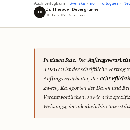
Auch verfügbar in:
Svenska
·
no
·
Português
·
Ned
Dr. Thiébaut Devergranne
TD
10. Juli 2026
6
min read
In einem Satz.
Der
Auftragsverarbeit
3 DSGVO ist der schriftliche Vertrag
Auftragsverarbeiter, der
acht Pflichti
Zweck, Kategorien der Daten und Betr
Verantwortlichen, sowie acht spezifi
Weisungsgebundenheit bis Unterstüt