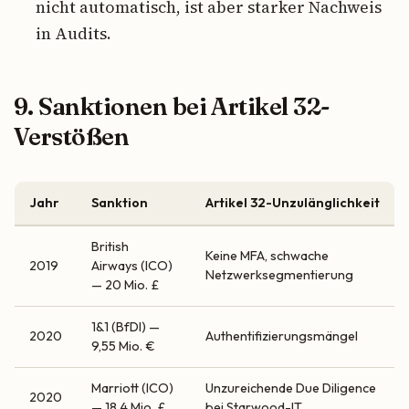
nicht automatisch, ist aber starker Nachweis
in Audits.
9. Sanktionen bei Artikel 32-
Verstößen
Jahr
Sanktion
Artikel 32-Unzulänglichkeit
British
Keine MFA, schwache
2019
Airways (ICO)
Netzwerksegmentierung
— 20 Mio. £
1&1 (BfDI) —
2020
Authentifizierungsmängel
9,55 Mio. €
Marriott (ICO)
Unzureichende Due Diligence
2020
— 18,4 Mio. £
bei Starwood-IT