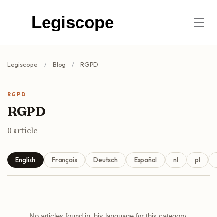
Legiscope
Legiscope
Blog
RGPD
RGPD
RGPD
0
article
English
Français
Deutsch
Español
nl
pl
No articles found in this language for this category.