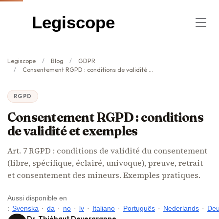
Legiscope
Legiscope
Blog
GDPR
Consentement RGPD : conditions de validité et exemples
RGPD
Consentement RGPD : conditions
de validité et exemples
Art. 7 RGPD : conditions de validité du consentement
(libre, spécifique, éclairé, univoque), preuve, retrait
et consentement des mineurs. Exemples pratiques.
Aussi disponible en
:
Svenska
·
da
·
no
·
lv
·
Italiano
·
Português
·
Nederlands
·
Deu
Dr. Thiébaut Devergranne