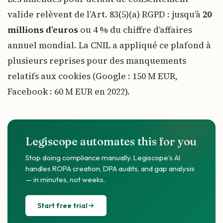
valide relèvent de l’Art. 83(5)(a) RGPD : jusqu’à
20
millions d’euros
ou 4 % du chiffre d’affaires
annuel mondial. La CNIL a appliqué ce plafond à
plusieurs reprises pour des manquements
relatifs aux cookies (Google : 150 M EUR,
Facebook : 60 M EUR en 2022).
Legiscope automates this for you
Stop doing compliance manually. Legiscope's AI
handles ROPA creation, DPA audits, and gap analysis
— in minutes, not weeks.
Start free trial