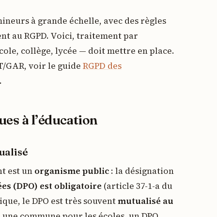
ineurs à grande échelle, avec des règles
ent au RGPD. Voici, traitement par
ole, collège, lycée — doit mettre en place.
NT/GAR, voir le guide
RGPD des
.
es à l’éducation
ualisé
t est un
organisme public
: la désignation
es (DPO) est obligatoire
(article 37-1-a du
tique, le DPO est très souvent
mutualisé au
 une commune pour les écoles, un DPO