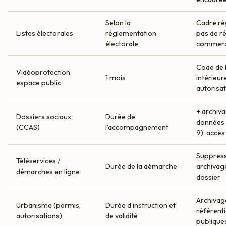
Selon la
Cadre ré
Listes électorales
réglementation
pas de ré
électorale
commerc
Code de l
Vidéoprotection
1 mois
intérieur
espace public
autorisa
+ archiva
Dossiers sociaux
Durée de
données s
(CCAS)
l’accompagnement
9), accès
Suppress
Téléservices /
Durée de la démarche
archivage
démarches en ligne
dossier
Archivage
Urbanisme (permis,
Durée d’instruction et
référenti
autorisations)
de validité
publique