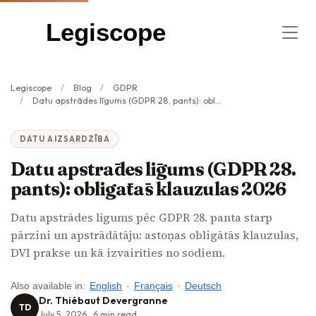
Legiscope
Legiscope
Blog
GDPR
Datu apstrādes līgums (GDPR 28. pants): obligātās klauzulas 2026
DATU AIZSARDZĪBA
Datu apstrādes līgums (GDPR 28.
pants): obligātās klauzulas 2026
Datu apstrādes līgums pēc GDPR 28. panta starp
pārzini un apstrādātāju: astoņas obligātās klauzulas,
DVI prakse un kā izvairīties no sodiem.
Also available in:
English
·
Français
·
Deutsch
Dr. Thiébaut Devergranne
TD
July 5, 2026
6
min read