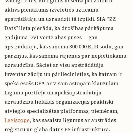
svarīgi ir tas, ko līgums nesedz: pārzinim ir
aktīvs pienākums izvēlēties uzticamu
apstrādātāju un uzraudzīt tā izpildi. SIA “ZZ
Dats” lieta pierāda, ka drošības pārkāpuma
gadījumā DVI vērtē abas puses — gan
apstrādātāju, kas saņēma 300 000 EUR sodu, gan
pārziņus, kas saņēma rājienus par nepietiekamu
uzraudzību. Sāciet ar visu apstrādātāju
inventarizāciju un pārliecinieties, ka katram ir
spēkā esošs DPA ar visām astoņām klauzulām.
Līgumu portfeļa un apakšapstrādātāju
uzraudzību lielākās organizācijās praktiski
atvieglo specializētas platformas, piemēram,
Legiscope
, kas sasaista līgumus ar apstrādes
reģistru un glabā datus ES infrastruktūrā.