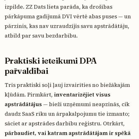
izpilde. ZZ Dats lieta parāda, ka drošības
pārkāpuma gadījumā DVI vērtē abas puses — un
pārzinis, kas nav uzraudzījis savu apstrādātāju,
atbild par savu bezdarbību.
Praktiski ieteikumi DPA
pārvaldībai
Trīs praktiski soļi ļauj izvairīties no biežākajām
kļūdām. Pirmkārt,
inventarizējiet visus
apstrādātājus
— bieži uzņēmumi neapzinās, cik
daudz SaaS rīku un ārpakalpojumu tie izmanto;
sāciet ar apstrādes darbību reģistru. Otrkārt,
pārbaudiet, vai katram apstrādātājam ir spēkā