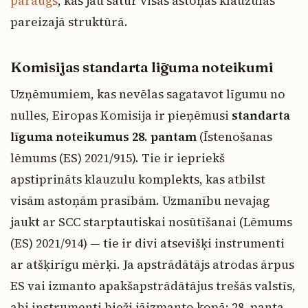
paraugs
, kas jau satur visas astoņas klauzulas
pareizajā struktūrā.
Komisijas standarta līguma noteikumi
Uzņēmumiem, kas nevēlas sagatavot līgumu no
nulles, Eiropas Komisija ir pieņēmusi
standarta
līguma noteikumus 28. pantam
(Īstenošanas
lēmums (ES) 2021/915). Tie ir iepriekš
apstiprināts klauzulu komplekts, kas atbilst
visām astoņām prasībām. Uzmanību nevajag
jaukt ar SCC starptautiskai nosūtīšanai (Lēmums
(ES) 2021/914) — tie ir divi atsevišķi instrumenti
ar atšķirīgu mērķi. Ja apstrādātājs atrodas ārpus
ES vai izmanto apakšapstrādātājus trešās valstīs,
abi instrumenti bieži jāizmanto kopā: 28. panta