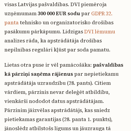
visas Latvijas pašvaldības. DVI piemēroja
uzņēmumam
300 000 EUR sodu
par
GDPR 32.
panta
tehnisko un organizatorisko drošības
pasākumu pārkāpumu. Līdzīgas
DVI lēmumu
analīzes rāda, ka apstrādātāja drošības
nepilnības regulāri kļūst par soda pamatu.
Lietas otra puse ir vēl pamācošāka:
pašvaldības
kā pārziņi saņēma rājienus
par nepietiekamu
apstrādātāja uzraudzību (28. pants). Citiem
vārdiem, pārzinis nevar deleģēt atbildību,
vienkārši nododot datus apstrādātājam.
Pārzinim jāizvēlas apstrādātājs, kas sniedz
pietiekamas garantijas (28. panta 1. punkts),
jānoslēdz atbilstošs līgums un jāuzrauga tā