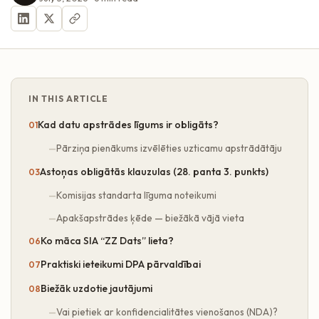
IN THIS ARTICLE
Kad datu apstrādes līgums ir obligāts?
Pārziņa pienākums izvēlēties uzticamu apstrādātāju
Astoņas obligātās klauzulas (28. panta 3. punkts)
Komisijas standarta līguma noteikumi
Apakšapstrādes ķēde — biežākā vājā vieta
Ko māca SIA “ZZ Dats” lieta?
Praktiski ieteikumi DPA pārvaldībai
Biežāk uzdotie jautājumi
Vai pietiek ar konfidencialitātes vienošanos (NDA)?