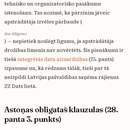
tehnisko un organizatorisko pasākumu
īstenošanu. Tas nozīmē, ka pārzinim jāveic
apstrādātāja izvēles pārbaude (
due diligence
) — nepietiek noslēgt līgumu, ja apstrādātāja
drošības līmenis nav novērtēts. Šis pienākums ir
tiešā
integrētās datu aizsardzības
(25. pants)
izpausme un, kā redzams tālāk, tieši par tā
neizpildi Latvijas pašvaldības saņēma rājienus
ZZ Dats lietā.
Astoņas obligātās klauzulas (28.
panta 3. punkts)