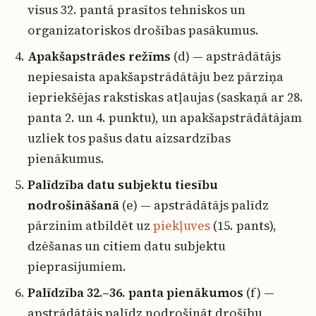
visus 32. pantā prasītos tehniskos un
organizatoriskos drošības pasākumus.
Apakšapstrādes režīms
(d) — apstrādātājs
nepiesaista apakšapstrādātāju bez pārziņa
iepriekšējas rakstiskas atļaujas (saskaņā ar 28.
panta 2. un 4. punktu), un apakšapstrādātājam
uzliek tos pašus datu aizsardzības
pienākumus.
Palīdzība datu subjektu tiesību
nodrošināšanā
(e) — apstrādātājs palīdz
pārzinim atbildēt uz
piekļuves
(15. pants),
dzēšanas un citiem datu subjektu
pieprasījumiem.
Palīdzība 32.–36. panta pienākumos
(f) —
apstrādātājs palīdz nodrošināt drošību,