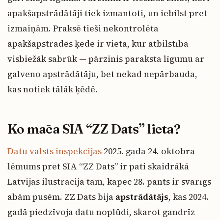
apakšapstrādātāji tiek izmantoti, un iebilst pret
izmaiņām. Praksē tieši nekontrolēta
apakšapstrādes ķēde ir vieta, kur atbilstība
visbiežāk sabrūk — pārzinis paraksta līgumu ar
galveno apstrādātāju, bet nekad nepārbauda,
kas notiek tālāk ķēdē.
Ko māca SIA “ZZ Dats” lieta?
Datu valsts inspekcijas
2025. gada 24. oktobra
lēmums pret SIA “ZZ Dats” ir pati skaidrākā
Latvijas ilustrācija tam, kāpēc 28. pants ir svarīgs
abām pusēm. ZZ Dats bija
apstrādātājs
, kas 2024.
gadā piedzīvoja datu noplūdi, skarot gandrīz