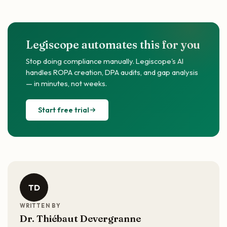
Legiscope automates this for you
Stop doing compliance manually. Legiscope's AI
handles ROPA creation, DPA audits, and gap analysis
— in minutes, not weeks.
Start free trial
TD
WRITTEN BY
Dr. Thiébaut Devergranne