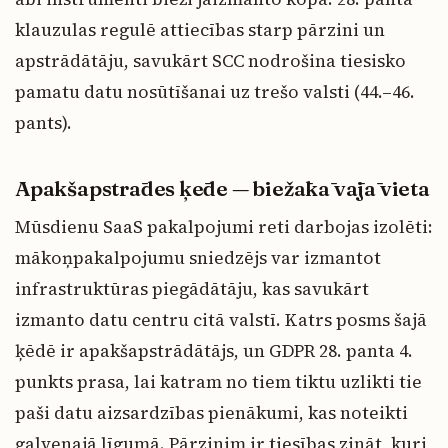
klauzulas regulē attiecības starp pārzini un
apstrādātāju, savukārt SCC nodrošina tiesisko
pamatu datu nosūtīšanai uz trešo valsti (44.–46.
pants).
Apakšapstrādes ķēde — biežākā vājā vieta
Mūsdienu SaaS pakalpojumi reti darbojas izolēti:
mākoņpakalpojumu sniedzējs var izmantot
infrastruktūras piegādātāju, kas savukārt
izmanto datu centru citā valstī. Katrs posms šajā
ķēdē ir apakšapstrādātājs, un GDPR 28. panta 4.
punkts prasa, lai katram no tiem tiktu uzlikti tie
paši datu aizsardzības pienākumi, kas noteikti
galvenajā līgumā. Pārzinim ir tiesības zināt, kuri