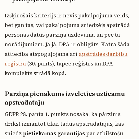
Izšķirošais kritērijs ir nevis pakalpojuma veids,
bet gan tas, vai pakalpojuma sniedzējs apstrādā
personas datus pārziņa uzdevumā un pēc tā
norādījumiem. Ja jā, DPA ir obligāts. Katra šāda
attiecība atspoguļojama arī
apstrādes darbību
reģistrā
(30. pants), tāpēc reģistrs un DPA
komplekts strādā kopā.
Pārziņa pienākums izvēlēties uzticamu
apstrādātāju
GDPR 28. panta 1. punkts nosaka, ka pārzinis
drīkst izmantot tikai tādus apstrādātājus, kas
sniedz
pietiekamas garantijas
par atbilstošu