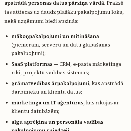
apstrādā personas datus pārziņa vārdā
. Praksē
tas attiecas uz daudz plašāku pakalpojumu loku,
nekā uzņēmumi bieži apzinās:
mākoņpakalpojumi un mitināšana
(piemēram, serveru un datu glabāšanas
pakalpojumi);
SaaS platformas
— CRM, e-pasta mārketinga
rīki, projektu vadības sistēmas;
grāmatvedības ārpakalpojumi
, kas apstrādā
darbinieku un klientu datus;
mārketinga un IT aģentūras
, kas rīkojas ar
klientu datubāzēm;
algu aprēķina un personāla vadības
pakalpojumu sniedzēji
.