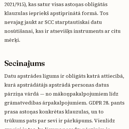
2021/915), kas satur visas astoņas obligātās
klauzulas iepriekš apstiprinātā formā. Tos
nevajag jaukt ar SCC starptautiskai datu
nosūtīšanai, kas ir atsevišķs instruments ar citu
mērķi.
Secinājums
Datu apstrādes līgums ir obligāts katrā attiecībā,
kurā apstrādātājs apstrādā personas datus
pārziņa vārdā — no mākoņpakalpojumiem līdz
grāmatvedības ārpakalpojumiem. GDPR 28. pants
prasa astoņas konkrētas klauzulas, un to
trūkums pats par sevi ir pārkāpums. Vienlīdz