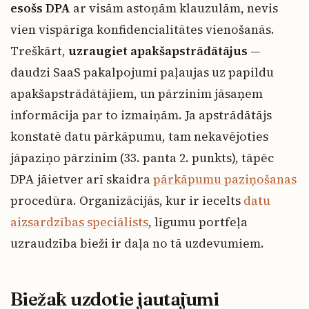
esošs DPA
ar visām astoņām klauzulām, nevis
vien vispārīga konfidencialitātes vienošanās.
Treškārt,
uzraugiet apakšapstrādātājus
—
daudzi SaaS pakalpojumi paļaujas uz papildu
apakšapstrādātājiem, un pārzinim jāsaņem
informācija par to izmaiņām. Ja apstrādātājs
konstatē datu pārkāpumu, tam nekavējoties
jāpaziņo pārzinim (33. panta 2. punkts), tāpēc
DPA jāietver arī skaidra
pārkāpumu paziņošanas
procedūra. Organizācijās, kur ir iecelts
datu
aizsardzības speciālists
, līgumu portfeļa
uzraudzība bieži ir daļa no tā uzdevumiem.
Biežāk uzdotie jautājumi