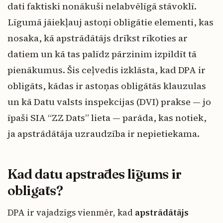
dati faktiski nonākuši nelabvēlīgā stāvoklī.
Līgumā jāiekļauj astoņi obligātie elementi, kas
nosaka, kā apstrādātājs drīkst rīkoties ar
datiem un kā tas palīdz pārzinim izpildīt tā
pienākumus. Šis ceļvedis izklāsta, kad DPA ir
obligāts, kādas ir astoņas obligātās klauzulas
un kā Datu valsts inspekcijas (DVI) prakse — jo
īpaši SIA “ZZ Dats” lieta — parāda, kas notiek,
ja apstrādātāja uzraudzība ir nepietiekama.
Kad datu apstrādes līgums ir
obligāts?
DPA ir vajadzīgs vienmēr, kad
apstrādātājs