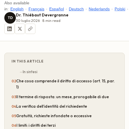
Also available
in:
English
·
Français
·
Español
·
Deutsch
·
Nederlands
·
Polski
·
Dr. Thiébaut Devergranne
TD
30 luglio 2026
8
min read
IN THIS ARTICLE
In sintesi
Che cosa comprende il diritto di accesso (art. 15, par.
1)
Il termine di risposta: un mese, prorogabile di due
La verifica dell’identità del richiedente
Gratuità, richieste infondate o eccessive
I limiti: i diritti dei terzi