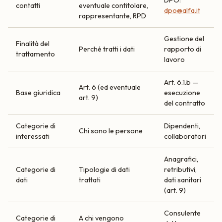
contatti
eventuale contitolare,
dpo@alfa.it
rappresentante, RPD
Gestione del
Finalità del
Perché tratti i dati
rapporto di
trattamento
lavoro
Art. 6.1.b —
Art. 6 (ed eventuale
Base giuridica
esecuzione
art. 9)
del contratto
Categorie di
Dipendenti,
Chi sono le persone
interessati
collaboratori
Anagrafici,
Categorie di
Tipologie di dati
retributivi,
dati
trattati
dati sanitari
(art. 9)
Consulente
Categorie di
A chi vengono