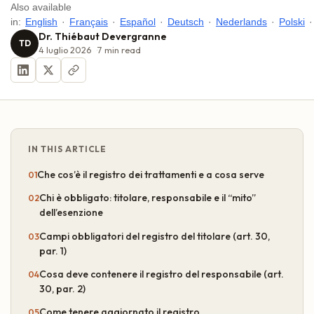
Also available
in:
English
·
Français
·
Español
·
Deutsch
·
Nederlands
·
Polski
·
Dr. Thiébaut Devergranne
TD
4 luglio 2026
7
min read
IN THIS ARTICLE
Che cos’è il registro dei trattamenti e a cosa serve
Chi è obbligato: titolare, responsabile e il “mito”
dell’esenzione
Campi obbligatori del registro del titolare (art. 30,
par. 1)
Cosa deve contenere il registro del responsabile (art.
30, par. 2)
Come tenere aggiornato il registro