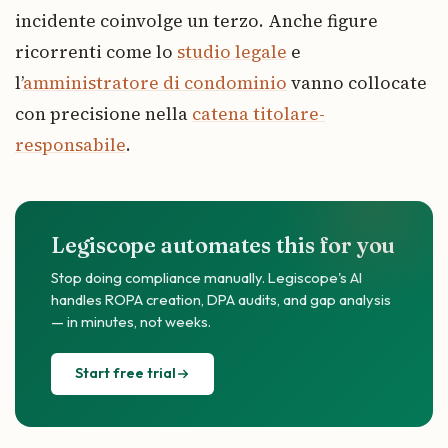
incidente coinvolge un terzo. Anche figure
ricorrenti come lo
studio legale
e
l’
amministratore di condominio
vanno collocate
con precisione nella
catena titolare-
responsabile
.
Legiscope automates this for you
Stop doing compliance manually. Legiscope's AI
handles ROPA creation, DPA audits, and gap analysis
— in minutes, not weeks.
Start free trial