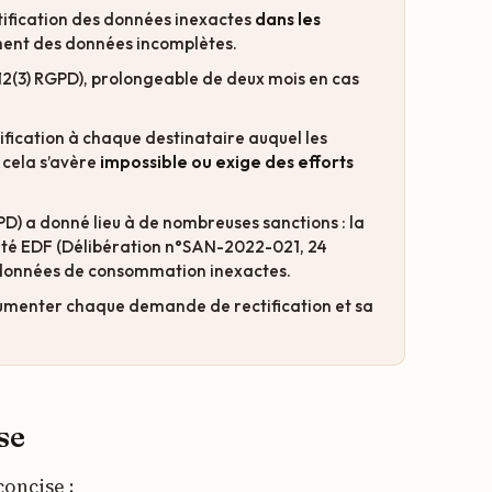
ctification des données inexactes
dans les
ment des données incomplètes.
 12(3) RGPD), prolongeable de deux mois en cas
tification à chaque destinataire auquel les
 cela s’avère
impossible ou exige des efforts
GPD) a donné lieu à de nombreuses sanctions : la
été EDF (Délibération n°SAN-2022-021, 24
onnées de consommation inexactes.
umenter chaque demande de rectification et sa
se
concise :