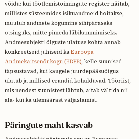
võidu: kui töötlemistoimingute register näitab,
millistes süsteemides isikuandmeid hoitakse,
muutub andmete kogumine sihipäraseks
otsinguks, mitte pimeda läbikammimiseks.
Andmesubjekti õiguste ulatuse kohta annab
konkreetseid juhiseid ka
Euroopa
Andmekaitsenõukogu (EDPB)
, kelle suunised
täpsustavad, kui kaugele juurdepääsuõigus
ulatub ja millised erandid kohalduvad. Tööriist,
mis nendest suunistest lähtub, aitab vältida nii
ala- kui ka ülemäärast väljastamist.
Päringute maht kasvab