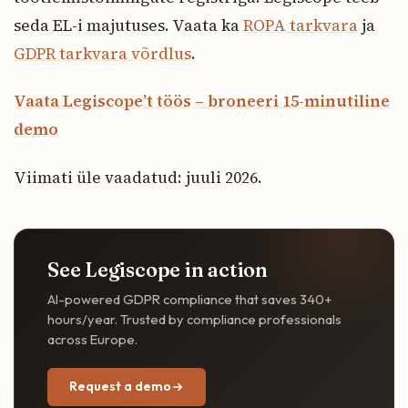
seda EL-i majutuses. Vaata ka
ROPA tarkvara
ja
GDPR tarkvara võrdlus
.
Vaata Legiscope’t töös – broneeri 15-minutiline
demo
Viimati üle vaadatud: juuli 2026.
See Legiscope in action
AI-powered GDPR compliance that saves 340+
hours/year. Trusted by compliance professionals
across Europe.
Request a demo