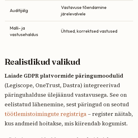
Vastavuse tõendamine
Auditijälg
järelevalvele
Malli- ja
Ühtsed, korrektsed vastused
vastusehaldus
Realistlikud valikud
Laiade GDPR platvormide päringumoodulid
(Legiscope, OneTrust, Dastra) integreerivad
päringuhalduse ülejäänud vastavusega. See on
eelistatud lähenemine, sest päringud on seotud
töötlemistoimingute registriga
– register näitab,
kus andmeid hoitakse, mis kiirendab kogumist.