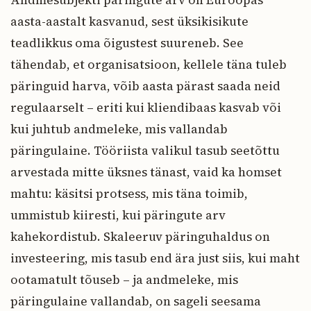
Andmesubjekti päringute arv on Euroopas
aasta-aastalt kasvanud, sest üksikisikute
teadlikkus oma õigustest suureneb. See
tähendab, et organisatsioon, kellele täna tuleb
päringuid harva, võib aasta pärast saada neid
regulaarselt – eriti kui kliendibaas kasvab või
kui juhtub andmeleke, mis vallandab
päringulaine. Tööriista valikul tasub seetõttu
arvestada mitte üksnes tänast, vaid ka homset
mahtu: käsitsi protsess, mis täna toimib,
ummistub kiiresti, kui päringute arv
kahekordistub. Skaleeruv päringuhaldus on
investeering, mis tasub end ära just siis, kui maht
ootamatult tõuseb – ja andmeleke, mis
päringulaine vallandab, on sageli seesama