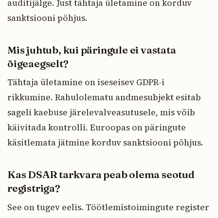
auditijälge. Just tähtaja ületamine on korduv
sanktsiooni põhjus.
Mis juhtub, kui päringule ei vastata
õigeaegselt?
Tähtaja ületamine on iseseisev GDPR-i
rikkumine. Rahulolematu andmesubjekt esitab
sageli kaebuse järelevalveasutusele, mis võib
käivitada kontrolli. Euroopas on päringute
käsitlemata jätmine korduv sanktsiooni põhjus.
Kas DSAR tarkvara peab olema seotud
registriga?
See on tugev eelis. Töötlemistoimingute register