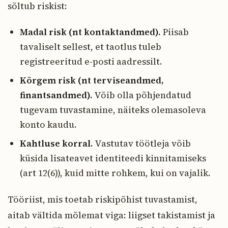
sõltub riskist:
Madal risk (nt kontaktandmed).
Piisab
tavaliselt sellest, et taotlus tuleb
registreeritud e-posti aadressilt.
Kõrgem risk (nt terviseandmed,
finantsandmed).
Võib olla põhjendatud
tugevam tuvastamine, näiteks olemasoleva
konto kaudu.
Kahtluse korral.
Vastutav töötleja võib
küsida lisateavet identiteedi kinnitamiseks
(art 12(6)), kuid mitte rohkem, kui on vajalik.
Tööriist, mis toetab riskipõhist tuvastamist,
aitab vältida mõlemat viga: liigset takistamist ja