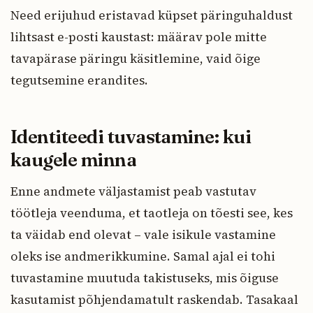
Need erijuhud eristavad küpset päringuhaldust
lihtsast e-posti kaustast: määrav pole mitte
tavapärase päringu käsitlemine, vaid õige
tegutsemine erandites.
Identiteedi tuvastamine: kui
kaugele minna
Enne andmete väljastamist peab vastutav
töötleja veenduma, et taotleja on tõesti see, kes
ta väidab end olevat – vale isikule vastamine
oleks ise andmerikkumine. Samal ajal ei tohi
tuvastamine muutuda takistuseks, mis õiguse
kasutamist põhjendamatult raskendab. Tasakaal