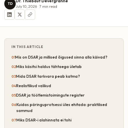
Dr. Thiébaut Devergranne
TD
July 10, 2026
7
min read
IN THIS ARTICLE
Mis on DSAR ja millised õigused sinna alla käivad?
Miks käsitsi haldus tähtaega ületab
Mida DSAR tarkvara peab katma?
Realistlikud valikud
DSAR ja töötlemistoimingute register
Kuidas päringuprotsessi üles ehitada: praktilised
sammud
Miks DSAR-i alahinnata ei tohi