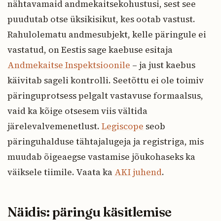
nähtavamaid andmekaitsekohustusi, sest see
puudutab otse üksikisikut, kes ootab vastust.
Rahulolematu andmesubjekt, kelle päringule ei
vastatud, on Eestis sage kaebuse esitaja
Andmekaitse Inspektsioonile
– ja just kaebus
käivitab sageli kontrolli. Seetõttu ei ole toimiv
päringuprotsess pelgalt vastavuse formaalsus,
vaid ka kõige otsesem viis vältida
järelevalvemenetlust.
Legiscope
seob
päringuhalduse tähtajalugeja ja registriga, mis
muudab õigeaegse vastamise jõukohaseks ka
väiksele tiimile. Vaata ka
AKI juhend
.
Näidis: päringu käsitlemise