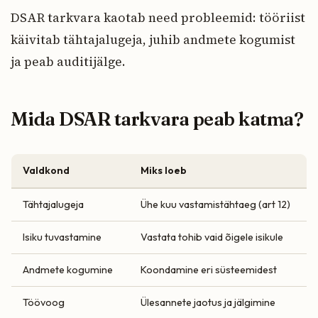
DSAR tarkvara kaotab need probleemid: tööriist
käivitab tähtajalugeja, juhib andmete kogumist
ja peab auditijälge.
Mida DSAR tarkvara peab katma?
Valdkond
Miks loeb
Tähtajalugeja
Ühe kuu vastamistähtaeg (art 12)
Isiku tuvastamine
Vastata tohib vaid õigele isikule
Andmete kogumine
Koondamine eri süsteemidest
Töövoog
Ülesannete jaotus ja jälgimine