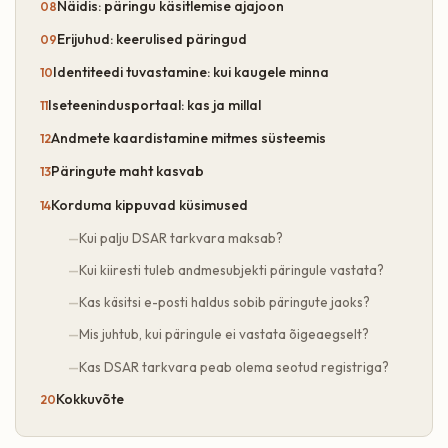
Näidis: päringu käsitlemise ajajoon
Erijuhud: keerulised päringud
Identiteedi tuvastamine: kui kaugele minna
Iseteenindusportaal: kas ja millal
Andmete kaardistamine mitmes süsteemis
Päringute maht kasvab
Korduma kippuvad küsimused
Kui palju DSAR tarkvara maksab?
Kui kiiresti tuleb andmesubjekti päringule vastata?
Kas käsitsi e-posti haldus sobib päringute jaoks?
Mis juhtub, kui päringule ei vastata õigeaegselt?
Kas DSAR tarkvara peab olema seotud registriga?
Kokkuvõte