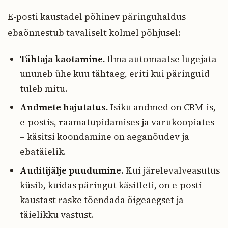
E-posti kaustadel põhinev päringuhaldus
ebaõnnestub tavaliselt kolmel põhjusel:
Tähtaja kaotamine.
Ilma automaatse lugejata
ununeb ühe kuu tähtaeg, eriti kui päringuid
tuleb mitu.
Andmete hajutatus.
Isiku andmed on CRM-is,
e-postis, raamatupidamises ja varukoopiates
– käsitsi koondamine on aeganõudev ja
ebatäielik.
Auditijälje puudumine.
Kui järelevalveasutus
küsib, kuidas päringut käsitleti, on e-posti
kaustast raske tõendada õigeaegset ja
täielikku vastust.