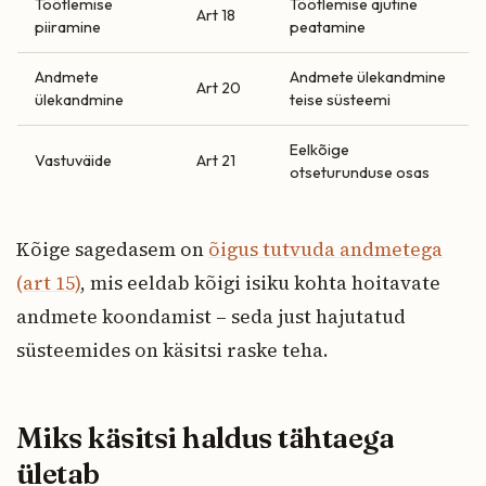
Töötlemise
Töötlemise ajutine
Art 18
piiramine
peatamine
Andmete
Andmete ülekandmine
Art 20
ülekandmine
teise süsteemi
Eelkõige
Vastuväide
Art 21
otseturunduse osas
Kõige sagedasem on
õigus tutvuda andmetega
(art 15)
, mis eeldab kõigi isiku kohta hoitavate
andmete koondamist – seda just hajutatud
süsteemides on käsitsi raske teha.
Miks käsitsi haldus tähtaega
ületab