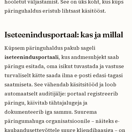
hooletut väljastamist. See on üks koht, kus küps
päringuhaldus eristub lihtsast käsitööst.
Iseteenindusportaal: kas ja millal
Küpsem päringuhaldus pakub sageli
iseteenindusportaali
, kus andmesubjekt saab
päringu esitada, oma isikut tuvastada ja vastuse
turvaliselt kätte saada ilma e-posti edasi-tagasi
saatmiseta. See vähendab käsitsitööd ja loob
automaatselt auditijälje: portaal registreerib
päringu, käivitab tähtajalugeja ja
dokumenteerib iga sammu. Suurema
päringumahuga organisatsioonile – näiteks e-
kaubandusettevõttele suure kliendibaasiga – on