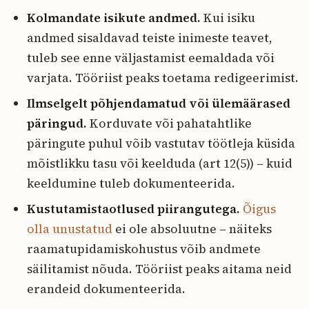
Kolmandate isikute andmed.
Kui isiku
andmed sisaldavad teiste inimeste teavet,
tuleb see enne väljastamist eemaldada või
varjata. Tööriist peaks toetama redigeerimist.
Ilmselgelt põhjendamatud või ülemäärased
päringud.
Korduvate või pahatahtlike
päringute puhul võib vastutav töötleja küsida
mõistlikku tasu või keelduda (art 12(5)) – kuid
keeldumine tuleb dokumenteerida.
Kustutamistaotlused piirangutega.
Õigus
olla unustatud
ei ole absoluutne – näiteks
raamatupidamiskohustus võib andmete
säilitamist nõuda. Tööriist peaks aitama neid
erandeid dokumenteerida.