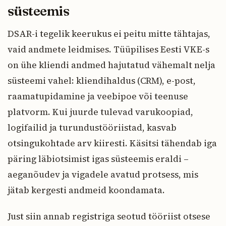
süsteemis
DSAR-i tegelik keerukus ei peitu mitte tähtajas,
vaid andmete leidmises. Tüüpilises Eesti VKE-s
on ühe kliendi andmed hajutatud vähemalt nelja
süsteemi vahel: kliendihaldus (CRM), e-post,
raamatupidamine ja veebipoe või teenuse
platvorm. Kui juurde tulevad varukoopiad,
logifailid ja turundustööriistad, kasvab
otsingukohtade arv kiiresti. Käsitsi tähendab iga
päring läbiotsimist igas süsteemis eraldi –
aeganõudev ja vigadele avatud protsess, mis
jätab kergesti andmeid koondamata.
Just siin annab registriga seotud tööriist otsese