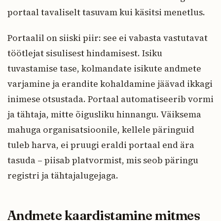
portaal tavaliselt tasuvam kui käsitsi menetlus.
Portaalil on siiski piir: see ei vabasta vastutavat
töötlejat sisulisest hindamisest. Isiku
tuvastamise tase, kolmandate isikute andmete
varjamine ja erandite kohaldamine jäävad ikkagi
inimese otsustada. Portaal automatiseerib vormi
ja tähtaja, mitte õigusliku hinnangu. Väiksema
mahuga organisatsioonile, kellele päringuid
tuleb harva, ei pruugi eraldi portaal end ära
tasuda – piisab platvormist, mis seob päringu
registri ja tähtajalugejaga.
Andmete kaardistamine mitmes