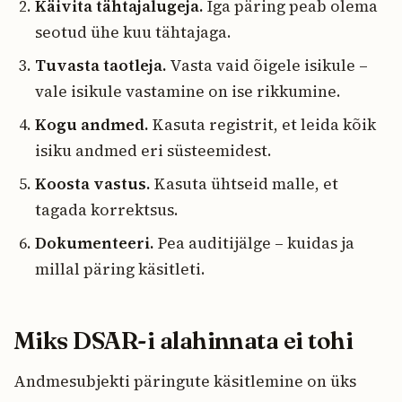
Käivita tähtajalugeja.
Iga päring peab olema
seotud ühe kuu tähtajaga.
Tuvasta taotleja.
Vasta vaid õigele isikule –
vale isikule vastamine on ise rikkumine.
Kogu andmed.
Kasuta registrit, et leida kõik
isiku andmed eri süsteemidest.
Koosta vastus.
Kasuta ühtseid malle, et
tagada korrektsus.
Dokumenteeri.
Pea auditijälge – kuidas ja
millal päring käsitleti.
Miks DSAR-i alahinnata ei tohi
Andmesubjekti päringute käsitlemine on üks