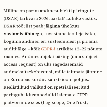
Milline on parim andmesubjekti päringute
(DSAR) tarkvara 2026. aastal? Lühike vastus:
DSAR tööriist peab
jälgima ühe kuu
vastamistähtaega
, tuvastama taotleja isiku,
koguma andmed eri süsteemidest ja pidama
auditijälge – kõik
GDPR-i
artiklite 12–22 nõuete
raames. Andmesubjekti päring (data subject
access request) on üks sagedasemaid
andmekaitsekohustusi, mille täitmata jätmine
on Euroopas korduv sanktsiooni põhjus.
Realistlikud valikud on spetsialiseeritud
päringuhaldusmoodulid laiemate GDPR
platvormide sees (Legiscope, OneTrust,