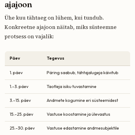
ajajoon
Ühe kuu tähtaeg on lühem, kui tundub.
Konkreetne ajajoon näitab, miks süsteemne
protsess on vajalik:
Päev
Tegevus
1. päev
Päring saabub, tähtajalugeja käivitub
1.–3. päev
Taotleja isiku tuvastamine
3.–15. päev
Andmete kogumine eri süsteemidest
15.–25. päev
Vastuse koostamine ja ülevaatus
25.–30. päev
Vastuse edastamine andmesubjektile