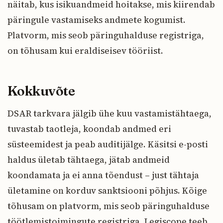
näitab, kus isikuandmeid hoitakse, mis kiirendab
päringule vastamiseks andmete kogumist.
Platvorm, mis seob päringuhalduse registriga,
on tõhusam kui eraldiseisev tööriist.
Kokkuvõte
DSAR tarkvara jälgib ühe kuu vastamistähtaega,
tuvastab taotleja, koondab andmed eri
süsteemidest ja peab auditijälge. Käsitsi e-posti
haldus ületab tähtaega, jätab andmeid
koondamata ja ei anna tõendust – just tähtaja
ületamine on korduv sanktsiooni põhjus. Kõige
tõhusam on platvorm, mis seob päringuhalduse
töötlemistoimingute registriga. Legiscope teeb