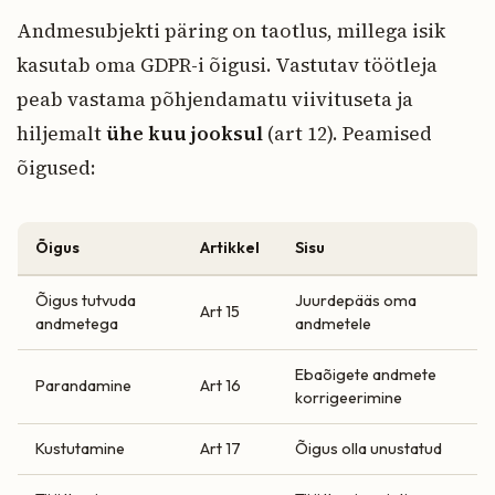
Andmesubjekti päring on taotlus, millega isik
kasutab oma GDPR-i õigusi. Vastutav töötleja
peab vastama põhjendamatu viivituseta ja
hiljemalt
ühe kuu jooksul
(art 12). Peamised
õigused:
Õigus
Artikkel
Sisu
Õigus tutvuda
Juurdepääs oma
Art 15
andmetega
andmetele
Ebaõigete andmete
Parandamine
Art 16
korrigeerimine
Kustutamine
Art 17
Õigus olla unustatud