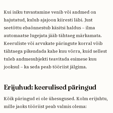
Kui isiku tuvastamine venib või andmed on
hajutatud, kulub ajajoon kiiresti läbi. Just
seetõttu ebaõnnestub käsitsi haldus – ilma
automaatse lugejata jääb tähtaeg märkamata.
Keeruliste või arvukate päringute korral võib
tähtaega pikendada kahe kuu võrra, kuid sellest
tuleb andmesubjekti teavitada esimese kuu
jooksul – ka seda peab tööriist jälgima.
Erijuhud: keerulised päringud
Kõik päringud ei ole ühesugused. Kolm erijuhtu,
mille jaoks tööriist peab valmis olema: