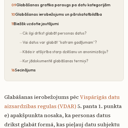
Glabāšanas grafika paraugs pa datu kategorijām
Glabāšanas ierobežojums un pārskatatbildība
Biežāk uzdotie jautājumi
Cik ilgi drīkst glabāt personas datus?
Vai datus var glabāt “katram gadījumam”?
Kāda ir atšķirība starp dzēšanu un anonimizāciju?
Kur jādokumentē glabāšanas termiņi?
Secinājums
Glabāšanas ierobežojums pēc
Vispārīgās datu
aizsardzības regulas (VDAR)
5. panta 1. punkta
e) apakšpunkta nosaka, ka personas datus
drīkst glabāt formā, kas pieļauj datu subjektu