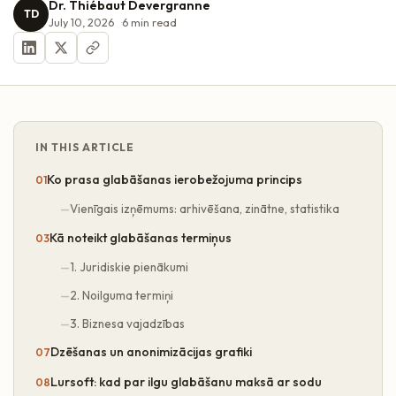
Dr. Thiébaut Devergranne
TD
July 10, 2026
6
min read
IN THIS ARTICLE
Ko prasa glabāšanas ierobežojuma princips
Vienīgais izņēmums: arhivēšana, zinātne, statistika
Kā noteikt glabāšanas termiņus
1. Juridiskie pienākumi
2. Noilguma termiņi
3. Biznesa vajadzības
Dzēšanas un anonimizācijas grafiki
Lursoft: kad par ilgu glabāšanu maksā ar sodu