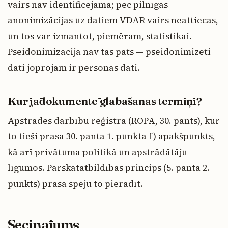
vairs nav identificējama; pēc pilnīgas
anonimizācijas uz datiem VDAR vairs neattiecas,
un tos var izmantot, piemēram, statistikai.
Pseidonimizācija nav tas pats — pseidonimizēti
dati joprojām ir personas dati.
Kur jādokumentē glabāšanas termiņi?
Apstrādes darbību reģistrā (ROPA, 30. pants), kur
to tieši prasa 30. panta 1. punkta f) apakšpunkts,
kā arī privātuma politikā un apstrādātāju
līgumos. Pārskatatbildības princips (5. panta 2.
punkts) prasa spēju to pierādīt.
Secinājums