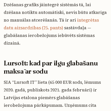
Dzēšanas grafiks jāintegrē sistēmās tā, lai
dzēšana notiktu automātiski, nevis būtu atkarīga
no manuālas atcerēšanās. Tā ir arī
integrētas
datu aizsardzības (25. pants)
sastāvdaļa —
glabāšanas ierobežojums iebūvēts sistēmas
dizainā.
Lursoft: kad par ilgu glabāšanu
maksā ar sodu
SIA “Lursoft IT” lieta (65 000 EUR sods, lēmums
2020. gadā, publiskots 2021. gada februārī) ir
Latvijas etalona piemērs glabāšanas
ierobežojuma pārkāpumam. Uzņēmums cita