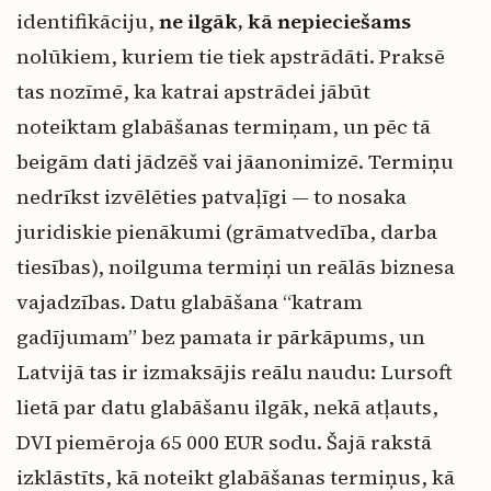
identifikāciju,
ne ilgāk, kā nepieciešams
nolūkiem, kuriem tie tiek apstrādāti. Praksē
tas nozīmē, ka katrai apstrādei jābūt
noteiktam glabāšanas termiņam, un pēc tā
beigām dati jādzēš vai jāanonimizē. Termiņu
nedrīkst izvēlēties patvaļīgi — to nosaka
juridiskie pienākumi (grāmatvedība, darba
tiesības), noilguma termiņi un reālās biznesa
vajadzības. Datu glabāšana “katram
gadījumam” bez pamata ir pārkāpums, un
Latvijā tas ir izmaksājis reālu naudu: Lursoft
lietā par datu glabāšanu ilgāk, nekā atļauts,
DVI piemēroja 65 000 EUR sodu. Šajā rakstā
izklāstīts, kā noteikt glabāšanas termiņus, kā