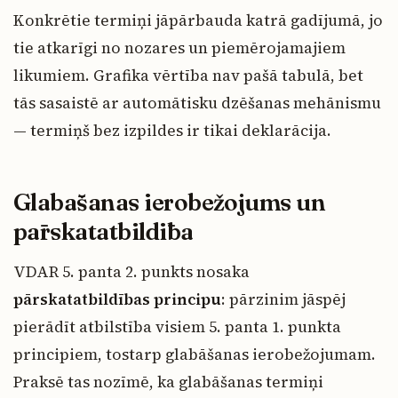
Konkrētie termiņi jāpārbauda katrā gadījumā, jo
tie atkarīgi no nozares un piemērojamajiem
likumiem. Grafika vērtība nav pašā tabulā, bet
tās sasaistē ar automātisku dzēšanas mehānismu
— termiņš bez izpildes ir tikai deklarācija.
Glabāšanas ierobežojums un
pārskatatbildība
VDAR 5. panta 2. punkts nosaka
pārskatatbildības principu
: pārzinim jāspēj
pierādīt atbilstība visiem 5. panta 1. punkta
principiem, tostarp glabāšanas ierobežojumam.
Praksē tas nozīmē, ka glabāšanas termiņi