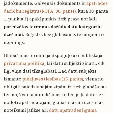
jādokumentē. Galvenais dokuments ir
apstrādes
darbību reģistrs (ROPA, 30. pants)
, kurā 30. panta
1. punkta f) apakšpunkts tieši prasa norādīt
paredzētos termiņus dažādu datu kategoriju
dzēšanai
. Reģistrs bez glabāšanas termiņiem ir
nepilnīgs.
Glabāšanas termiņi jāatspoguļo arī publiskajā
privātuma politikā
, lai datu subjekti zinātu, cik
ilgi viņu dati tiks glabāti. Kad datu subjekts
izmanto
piekļuves tiesības (15. pants)
, viena no
obligāti sniedzamajām ziņām ir tieši glabāšanas
termiņš vai tā noteikšanas kritēriji. Ja dati tiek
nodoti apstrādātājam, glabāšanas un dzēšanas
noteikumi jāfiksē arī
datu apstrādes līgumā