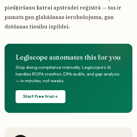
piešķiršanu katrai apstrādei reģistrā — tas ir
pamats gan glabāšanas ierobežojuma, gan
dzēšanas tiesību izpildei.
Legiscope automates this for you
Stop doing compliance manually. Legiscope's AI
handles ROPA creation, DPA audits, and gap analysis
— in minutes, not weeks.
Start free trial