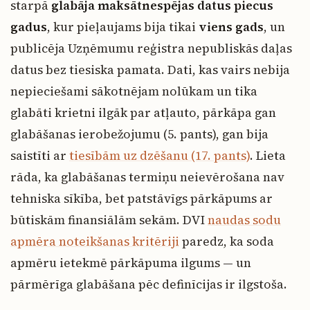
starpā
glabāja maksātnespējas datus piecus
gadus
, kur pieļaujams bija tikai
viens gads
, un
publicēja Uzņēmumu reģistra nepubliskās daļas
datus bez tiesiska pamata. Dati, kas vairs nebija
nepieciešami sākotnējam nolūkam un tika
glabāti krietni ilgāk par atļauto, pārkāpa gan
glabāšanas ierobežojumu (5. pants), gan bija
saistīti ar
tiesībām uz dzēšanu (17. pants)
. Lieta
rāda, ka glabāšanas termiņu neievērošana nav
tehniska sīkība, bet patstāvīgs pārkāpums ar
būtiskām finansiālām sekām. DVI
naudas sodu
apmēra noteikšanas kritēriji
paredz, ka soda
apmēru ietekmē pārkāpuma ilgums — un
pārmērīga glabāšana pēc definīcijas ir ilgstoša.