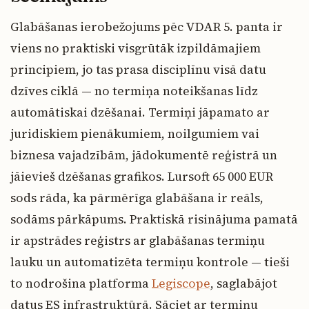
Glabāšanas ierobežojums pēc VDAR 5. panta ir
viens no praktiski visgrūtāk izpildāmajiem
principiem, jo tas prasa disciplīnu visā datu
dzīves ciklā — no termiņa noteikšanas līdz
automātiskai dzēšanai. Termiņi jāpamato ar
juridiskiem pienākumiem, noilgumiem vai
biznesa vajadzībām, jādokumentē reģistrā un
jāievieš dzēšanas grafikos. Lursoft 65 000 EUR
sods rāda, ka pārmērīga glabāšana ir reāls,
sodāms pārkāpums. Praktiskā risinājuma pamatā
ir apstrādes reģistrs ar glabāšanas termiņu
lauku un automatizēta termiņu kontrole — tieši
to nodrošina platforma
Legiscope
, saglabājot
datus ES infrastruktūrā. Sāciet ar termiņu