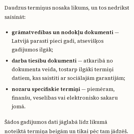
Daudzus termiņus nosaka likums, un tos nedrīkst
saīsināt:
grāmatvedības un nodokļu dokumenti
—
Latvijā parasti pieci gadi, atsevišķos
gadījumos ilgāk;
darba tiesību dokumenti
— atkarībā no
dokumenta veida, tostarp ilgāki termiņi
datiem, kas saistīti ar sociālajām garantijām;
nozaru specifiskie termiņi
— piemēram,
finanšu, veselības vai elektronisko sakaru
jomā.
Šādos gadījumos dati jāglabā līdz likumā
noteiktā termiņa beigām un tikai pēc tam jādzēš.