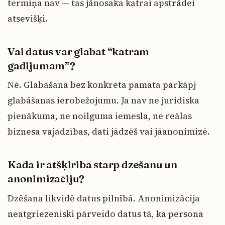
termiņa nav — tas jānosaka katrai apstrādei
atsevišķi.
Vai datus var glabāt “katram
gadījumam”?
Nē. Glabāšana bez konkrēta pamata pārkāpj
glabāšanas ierobežojumu. Ja nav ne juridiska
pienākuma, ne noilguma iemesla, ne reālas
biznesa vajadzības, dati jādzēš vai jāanonimizē.
Kāda ir atšķirība starp dzēšanu un
anonimizāciju?
Dzēšana likvidē datus pilnībā. Anonimizācija
neatgriezeniski pārveido datus tā, ka persona