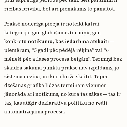
rīcības brīvība, bet arī pienākums to pamatot.
Praksē noderīga pieeja ir noteikt katrai
kategorijai gan glabāšanas termiņu, gan
konkrētu
notikumu, kas iedarbina atskaiti
—
piemēram, “5 gadi pēc pēdējā rēķina” vai “6
mēneši pēc atlases procesa beigām”. Termiņš bez
skaidra sākuma punkta praksē nav izpildāms, jo
sistēma nezina, no kura brīža skaitīt. Tāpēc
dzēšanas grafikā līdzās termiņam vienmēr
jānorāda arī notikums, no kura tas sākas — tas ir
tas, kas atšķir deklaratīvu politiku no reāli
automatizējama procesa.