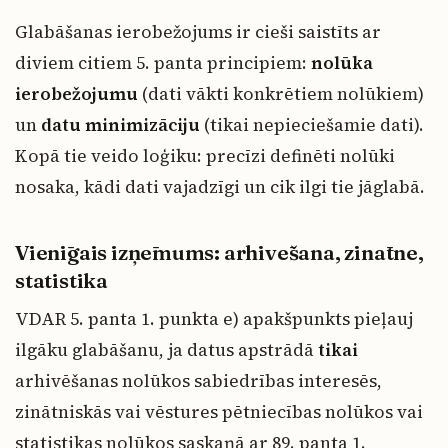
Glabāšanas ierobežojums ir cieši saistīts ar
diviem citiem 5. panta principiem:
nolūka
ierobežojumu
(dati vākti konkrētiem nolūkiem)
un
datu minimizāciju
(tikai nepieciešamie dati).
Kopā tie veido loģiku: precīzi definēti nolūki
nosaka, kādi dati vajadzīgi un cik ilgi tie jāglabā.
Vienīgais izņēmums: arhivēšana, zinātne,
statistika
VDAR 5. panta 1. punkta e) apakšpunkts pieļauj
ilgāku glabāšanu, ja datus apstrādā
tikai
arhivēšanas nolūkos sabiedrības interesēs,
zinātniskās vai vēstures pētniecības nolūkos vai
statistikas nolūkos saskaņā ar 89. panta 1.