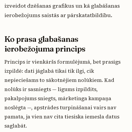
izveidot dzēšanas grafikus un kā glabāšanas
ierobežojums saistās ar pārskatatbildību.
Ko prasa glabāšanas
ierobežojuma princips
Princips ir vienkāršs formulējumā, bet prasīgs
izpildē: dati jāglabā tikai tik ilgi, cik
nepieciešams to sākotnējiem nolūkiem. Kad
nolūks ir sasniegts — līgums izpildīts,
pakalpojums sniegts, mārketinga kampaņa
noslēgta —, apstrādes turpināšanai vairs nav
pamata, ja vien nav cita tiesiska iemesla datus
saglabāt.