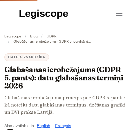
Legiscope
Legiscope
Blog
GDPR
Glabāšanas ierobežojums (GDPR 5. pants): datu glabāšanas termiņi 2026
DATU AIZSARDZĪBA
Glabāšanas ierobežojums (GDPR
5. pants): datu glabāšanas termiņi
2026
Glabāšanas ierobežojuma princips pēc GDPR 5. panta:
kā noteikt datu glabāšanas termiņus, dzēšanas grafiki
un DVI prakse Latvijā.
Also available in:
English
·
Français