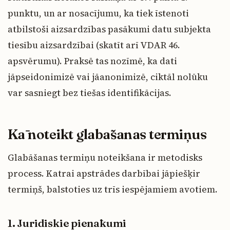
punktu, un ar nosacījumu, ka tiek īstenoti
atbilstoši aizsardzības pasākumi datu subjekta
tiesību aizsardzībai (skatīt arī VDAR 46.
apsvērumu). Praksē tas nozīmē, ka dati
jāpseidonimizē vai jāanonimizē, ciktāl nolūku
var sasniegt bez tiešas identifikācijas.
Kā noteikt glabāšanas termiņus
Glabāšanas termiņu noteikšana ir metodisks
process. Katrai apstrādes darbībai jāpiešķir
termiņš, balstoties uz trīs iespējamiem avotiem.
1. Juridiskie pienākumi