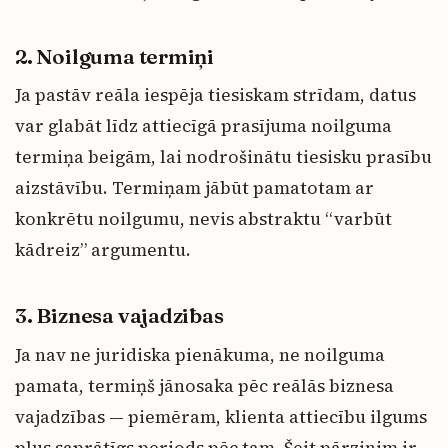
2. Noilguma termiņi
Ja pastāv reāla iespēja tiesiskam strīdam, datus
var glabāt līdz attiecīgā prasījuma noilguma
termiņa beigām, lai nodrošinātu tiesisku prasību
aizstāvību. Termiņam jābūt pamatotam ar
konkrētu noilgumu, nevis abstraktu “varbūt
kādreiz” argumentu.
3. Biznesa vajadzības
Ja nav ne juridiska pienākuma, ne noilguma
pamata, termiņš jānosaka pēc reālās biznesa
vajadzības — piemēram, klienta attiecību ilgums
plus saprātīgs periods pēc tam. Šeit pārzinim ir