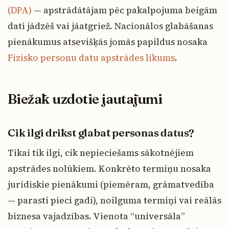
(DPA)
— apstrādātājam pēc pakalpojuma beigām
dati jādzēš vai jāatgriež. Nacionālos glabāšanas
pienākumus atsevišķās jomās papildus nosaka
Fizisko personu datu apstrādes likums
.
Biežāk uzdotie jautājumi
Cik ilgi drīkst glabāt personas datus?
Tikai tik ilgi, cik nepieciešams sākotnējiem
apstrādes nolūkiem. Konkrēto termiņu nosaka
juridiskie pienākumi (piemēram, grāmatvedība
— parasti pieci gadi), noilguma termiņi vai reālās
biznesa vajadzības. Vienota “universāla”