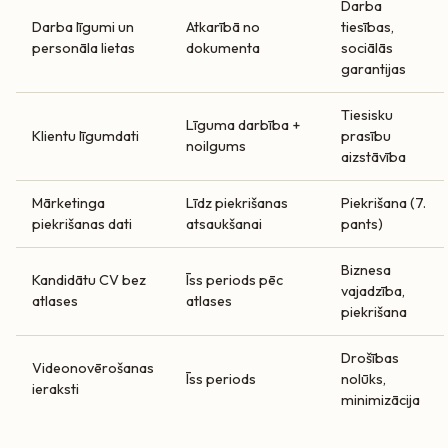
Darba
Darba līgumi un
Atkarībā no
tiesības,
personāla lietas
dokumenta
sociālās
garantijas
Tiesisku
Līguma darbība +
Klientu līgumdati
prasību
noilgums
aizstāvība
Mārketinga
Līdz piekrišanas
Piekrišana (7.
piekrišanas dati
atsaukšanai
pants)
Biznesa
Kandidātu CV bez
Īss periods pēc
vajadzība,
atlases
atlases
piekrišana
Drošības
Videonovērošanas
Īss periods
nolūks,
ieraksti
minimizācija