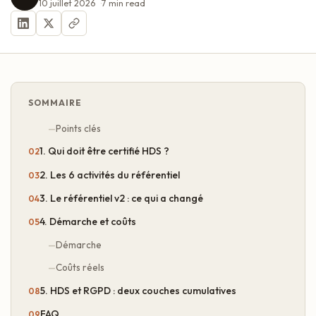
10 juillet 2026
7
min read
SOMMAIRE
Points clés
1. Qui doit être certifié HDS ?
2. Les 6 activités du référentiel
3. Le référentiel v2 : ce qui a changé
4. Démarche et coûts
Démarche
Coûts réels
5. HDS et RGPD : deux couches cumulatives
FAQ