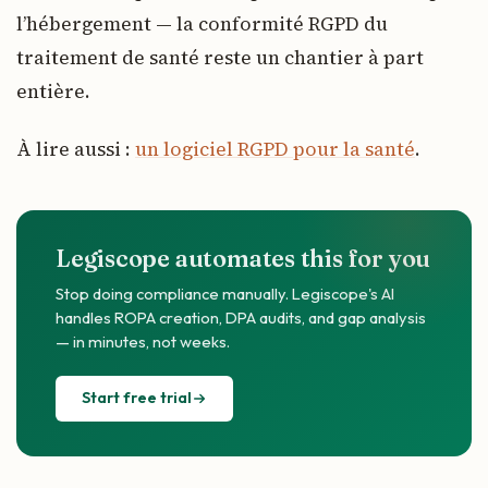
l’hébergement — la conformité RGPD du
traitement de santé reste un chantier à part
entière.
À lire aussi :
un logiciel RGPD pour la santé
.
Legiscope automates this for you
Stop doing compliance manually. Legiscope's AI
handles ROPA creation, DPA audits, and gap analysis
— in minutes, not weeks.
Start free trial