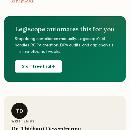
wytyczne
Legiscope automates this for you
Stop doing compliance manually. Legiscope's AI
handles ROPA creation, DPA audits, and gap analysis
— in minutes, not weeks.
Start free trial
TD
WRITTEN BY
Dr. Thiébaut Devergranne