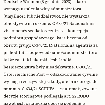
Deutsche Wohnen (5 grudnia 2023) — kara
wymaga ustalenia winy administratora
(umyślność lub niedbalstwo), nie wystarcza
obiektywne naruszenie. C-683/21 Nacionalinis
visuomenės sveikatos centras — koncepcja
podmiotu gospodarczego, kara liczona od
obrotu grupy. C-340/21 (Natsionalna agentsia za
prihodite) — odpowiedzialność administratora
także za atak hakerski, jeśli środki
bezpieczeństwa były nieadekwatne. C-300/21
Österreichische Post — odszkodowanie cywilne
wymaga rzeczywistej szkody, ale brak progu de
minimis. C-634/21 SCHUFA — zautomatyzowane
decyzje scoringowe podlegają art. 22 RODO
nawet jeśli ostateczną decyzję podejmuje