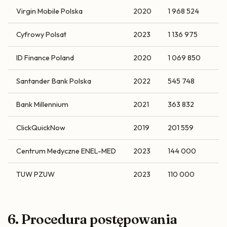
Virgin Mobile Polska
2020
1 968 524
Cyfrowy Polsat
2023
1 136 975
ID Finance Poland
2020
1 069 850
Santander Bank Polska
2022
545 748
Bank Millennium
2021
363 832
ClickQuickNow
2019
201 559
Centrum Medyczne ENEL-MED
2023
144 000
TUW PZUW
2023
110 000
6. Procedura postępowania