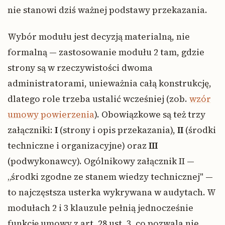
nie stanowi dziś ważnej podstawy przekazania.
Wybór modułu jest decyzją materialną, nie
formalną — zastosowanie modułu 2 tam, gdzie
strony są w rzeczywistości dwoma
administratorami, unieważnia całą konstrukcję,
dlatego role trzeba ustalić wcześniej (zob.
wzór
umowy powierzenia
). Obowiązkowe są też trzy
załączniki:
I
(strony i opis przekazania),
II
(środki
techniczne i organizacyjne) oraz
III
(podwykonawcy). Ogólnikowy załącznik II —
„środki zgodne ze stanem wiedzy technicznej" —
to najczęstsza usterka wykrywana w audytach. W
modułach 2 i 3 klauzule pełnią jednocześnie
funkcję umowy z art. 28 ust. 3, co pozwala nie