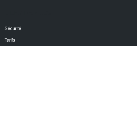
LIENS RAPIDES
Sécurité
Tarifs
Contact
RESSOURCES
Blog
FAQ
Legal
Conditions Générales de Vente