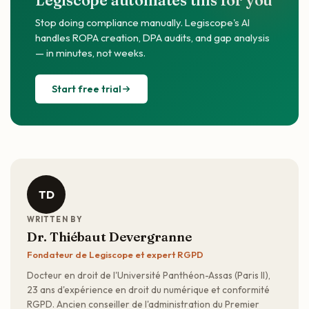
Legiscope automates this for you
Stop doing compliance manually. Legiscope's AI
handles ROPA creation, DPA audits, and gap analysis
— in minutes, not weeks.
Start free trial
TD
WRITTEN BY
Dr. Thiébaut Devergranne
Fondateur de Legiscope et expert RGPD
Docteur en droit de l'Université Panthéon-Assas (Paris II),
23 ans d'expérience en droit du numérique et conformité
RGPD. Ancien conseiller de l'administration du Premier