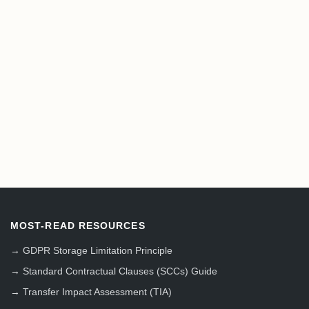
MOST-READ RESOURCES
→
GDPR Storage Limitation Principle
→
Standard Contractual Clauses (SCCs) Guide
→
Transfer Impact Assessment (TIA)