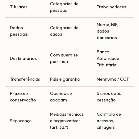
Categorias de
Titulares
Trabalhadores
pessoas
Nome, NIF,
Dados
Categorias de
dados
pessoais
dados
bancários
Banco,
Com quem se
Destinatários
Autoridade
partilham
Tributária
Transferências
País e garantia
Nenhuma / CCT
Prazo de
Quando se
5 anos após
conservação
apagam
cessação
Medidas técnicas
Controlo de
Segurança
e organizativas
acessos,
(art. 32.º)
cifragem