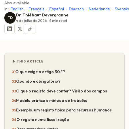
Also available
in:
English
·
Français
·
Español
·
Deutsch
·
Nederlands
·
Svensk
Dr. Thiébaut Devergranne
TD
4 de julho de 2026
6
min read
IN THIS ARTICLE
O que exige o artigo 30.º?
Quando é obrigatório?
O que o registo deve conter? Visão dos campos
Modelo prático e método de trabalho
Exemplo: um registo típico para recursos humanos
O registo numa fiscalização