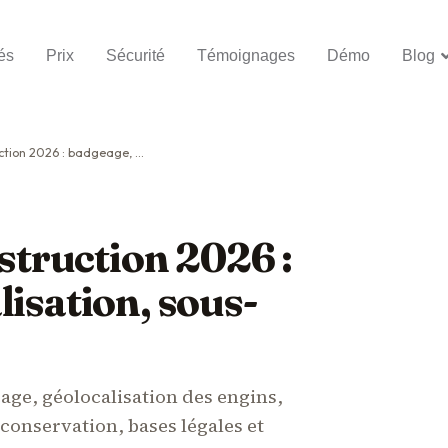
és
Prix
Sécurité
Témoignages
Démo
Blog
e, géolocalisation, sous-traitance + durées
truction 2026 :
isation, sous-
age, géolocalisation des engins,
conservation, bases légales et