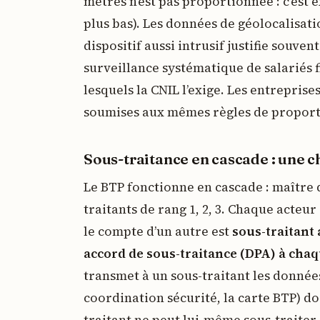
mètres n’est pas proportionnée : c’est 
plus bas). Les données de géolocalisat
dispositif aussi intrusif justifie souven
surveillance systématique de salariés f
lesquels la CNIL l’exige. Les entreprise
soumises aux mêmes règles de proporti
Sous-traitance en cascade : une c
Le BTP fonctionne en cascade : maître 
traitants de rang 1, 2, 3. Chaque acteu
le compte d’un autre est
sous-traitant a
accord de sous-traitance (DPA) à cha
transmet à un sous-traitant les données
coordination sécurité, la carte BTP) do
traitant ne peut lui-même sous-traiter 