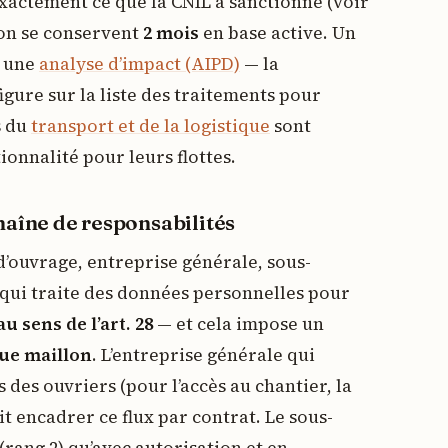
exactement ce que la CNIL a sanctionné (voir
ion se conservent
2 mois
en base active. Un
t une
analyse d’impact (AIPD)
— la
igure sur la liste des traitements pour
s du
transport et de la logistique
sont
onnalité pour leurs flottes.
haîne de responsabilités
d’ouvrage, entreprise générale, sous-
r qui traite des données personnelles pour
u sens de l’art. 28
— et cela impose un
que maillon
. L’entreprise générale qui
 des ouvriers (pour l’accès au chantier, la
it encadrer ce flux par contrat. Le sous-
(rang 2) qu’avec autorisation et en