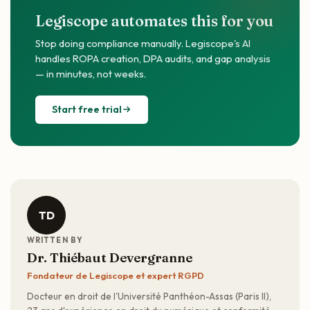
Legiscope automates this for you
Stop doing compliance manually. Legiscope's AI
handles ROPA creation, DPA audits, and gap analysis
— in minutes, not weeks.
Start free trial
TD
WRITTEN BY
Dr. Thiébaut Devergranne
Fondateur de Legiscope et expert RGPD
Docteur en droit de l'Université Panthéon-Assas (Paris II),