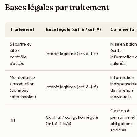
Bases légales par traitement
Traitement
Base légale (art. 6 / art. 9)
Commentai
Sécurité du
Mise en bala
site /
écrite ;
Intérêt légitime (art. 6-1-f)
contrôle
information 
d’accès
salariés
Maintenance
Information
/ production
indispensable
Intérêt légitime (art. 6-1-f)
(données
de notation
rattachables)
individuelle
Gestion du
Contrat / obligation légale
personnel et
RH
(art. 6-1-b/c)
obligations
sociales