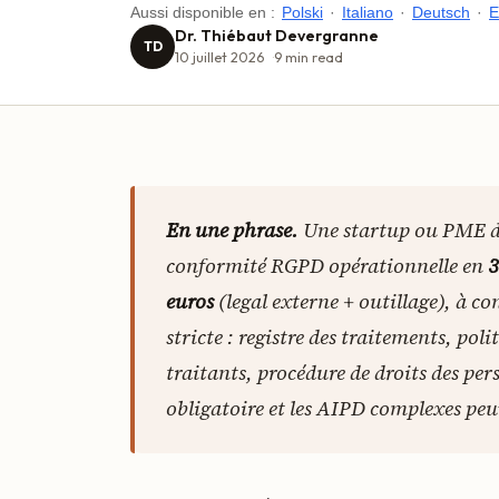
Aussi disponible en :
Polski
·
Italiano
·
Deutsch
·
E
Dr. Thiébaut Devergranne
TD
10 juillet 2026
9
min read
En une phrase.
Une startup ou PME de
conformité RGPD opérationnelle en
3
euros
(legal externe + outillage), à c
stricte : registre des traitements, pol
traitants, procédure de droits des p
obligatoire et les AIPD complexes pe