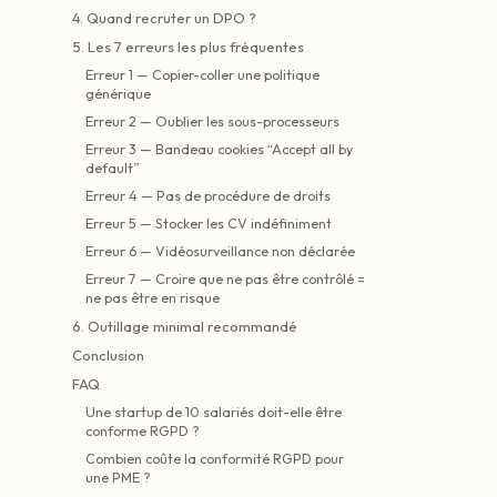
4. Quand recruter un DPO ?
5. Les 7 erreurs les plus fréquentes
Erreur 1 — Copier-coller une politique
générique
Erreur 2 — Oublier les sous-processeurs
Erreur 3 — Bandeau cookies “Accept all by
default”
Erreur 4 — Pas de procédure de droits
Erreur 5 — Stocker les CV indéfiniment
Erreur 6 — Vidéosurveillance non déclarée
Erreur 7 — Croire que ne pas être contrôlé =
ne pas être en risque
6. Outillage minimal recommandé
Conclusion
FAQ
Une startup de 10 salariés doit-elle être
conforme RGPD ?
Combien coûte la conformité RGPD pour
une PME ?