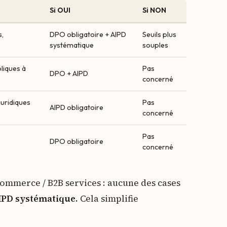
Si OUI
Si NON
s,
DPO obligatoire + AIPD
Seuils plus
systématique
souples
liques à
Pas
DPO + AIPD
concerné
juridiques
Pas
AIPD obligatoire
concerné
Pas
DPO obligatoire
concerné
commerce / B2B services : aucune des cases
AIPD systématique.
Cela simplifie