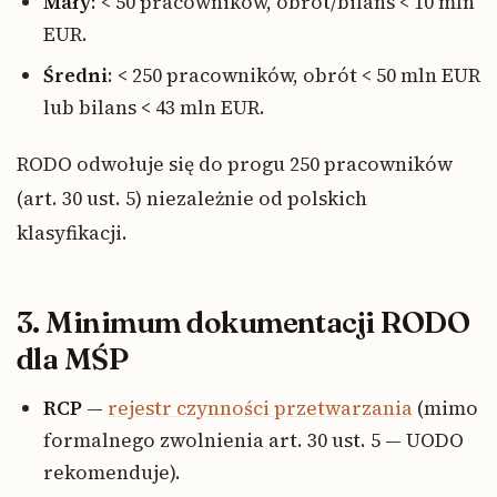
Mały
: < 50 pracowników, obrót/bilans < 10 mln
EUR.
Średni
: < 250 pracowników, obrót < 50 mln EUR
lub bilans < 43 mln EUR.
RODO odwołuje się do progu 250 pracowników
(art. 30 ust. 5) niezależnie od polskich
klasyfikacji.
3. Minimum dokumentacji RODO
dla MŚP
RCP
—
rejestr czynności przetwarzania
(mimo
formalnego zwolnienia art. 30 ust. 5 — UODO
rekomenduje).