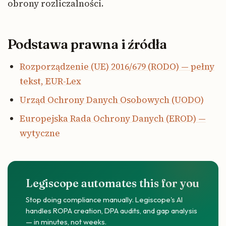
obrony rozliczalności.
Podstawa prawna i źródła
Rozporządzenie (UE) 2016/679 (RODO) — pełny
tekst, EUR-Lex
Urząd Ochrony Danych Osobowych (UODO)
Europejska Rada Ochrony Danych (EROD) —
wytyczne
Legiscope automates this for you
Stop doing compliance manually. Legiscope's AI
handles ROPA creation, DPA audits, and gap analysis
— in minutes, not weeks.