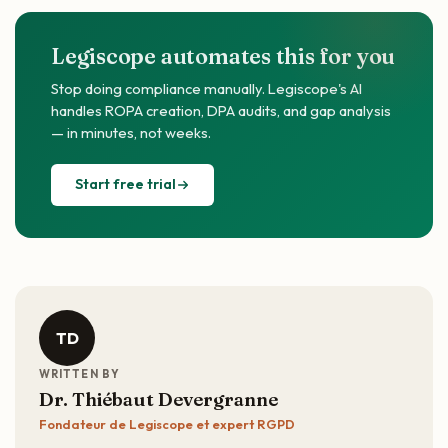
Legiscope automates this for you
Stop doing compliance manually. Legiscope's AI
handles ROPA creation, DPA audits, and gap analysis
— in minutes, not weeks.
Start free trial
TD
WRITTEN BY
Dr. Thiébaut Devergranne
Fondateur de Legiscope et expert RGPD