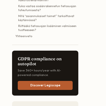
vaikutustenarviointiin?
Kuka vastaa sisäänrakennetun tietosuojan
toteutumisesta?
Mitä “asianmukaiset toimet” tarkoittavat
käytännössä?
Riittääkö tietosuojan lisääminen valmiiseen
tuotteeseen?
Yhteenveto
GDPR compliance on
autopilot
Save 340+ hours/year with AI-
powered compliance.
Discover Legiscope