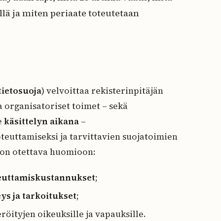
illä ja miten periaate toteutetaan
tietosuoja
) velvoittaa rekisterinpitäjän
 organisatoriset toimet – sekä
e
käsittelyn aikana
–
teuttamiseksi ja tarvittavien suojatoimien
a on otettava huomioon:
euttamiskustannukset
;
ys ja tarkoitukset
;
röityjen oikeuksille ja vapauksille.