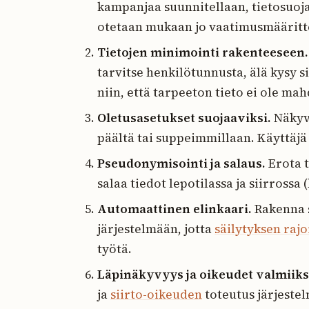
kampanjaa suunnitellaan, tietosuoja
otetaan mukaan jo vaatimusmäärittel
Tietojen minimointi rakenteeseen.
tarvitse henkilötunnusta, älä kysy s
niin, että tarpeeton tieto ei ole mah
Oletusasetukset suojaaviksi.
Näkyvy
päältä tai suppeimmillaan. Käyttäjä 
Pseudonymisointi ja salaus.
Erota t
salaa tiedot lepotilassa ja siirrossa
Automaattinen elinkaari.
Rakenna s
järjestelmään, jotta
säilytyksen raj
työtä.
Läpinäkyvyys ja oikeudet valmiiks
ja
siirto-oikeuden
toteutus järjestel