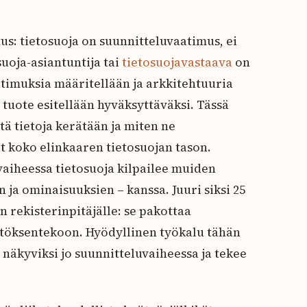
us: tietosuoja on suunnitteluvaatimus, ei
osuoja-asiantuntija tai
tietosuojavastaava
on
atimuksia määritellään ja arkkitehtuuria
s tuote esitellään hyväksyttäväksi. Tässä
tä tietoja kerätään ja miten ne
ät koko elinkaaren tietosuojan tason.
vaiheessa tietosuoja kilpailee muiden
 ja ominaisuuksien – kanssa. Juuri siksi 25
 rekisterinpitäjälle: se pakottaa
töksentekoon. Hyödyllinen työkalu tähän
it näkyviksi jo suunnitteluvaiheessa ja tekee