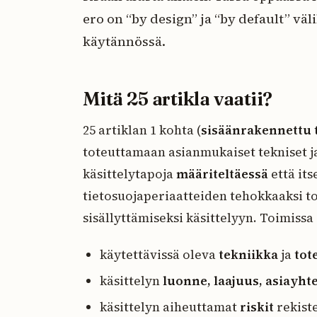
ero on “by design” ja “by default” väl
käytännössä.
Mitä 25 artikla vaatii?
25 artiklan 1 kohta (
sisäänrakennettu 
toteuttamaan asianmukaiset tekniset ja
käsittelytapoja
määriteltäessä
että its
tietosuojaperiaatteiden tehokkaaksi to
sisällyttämiseksi käsittelyyn. Toimiss
käytettävissä oleva
tekniikka
ja
tot
käsittelyn
luonne, laajuus, asiayhte
käsittelyn aiheuttamat
riskit
rekiste