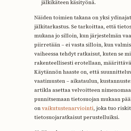
jälkikäteen käsityönä.
Näiden toimien takana on yksi ydinajat
jälkitarkastus. Se tarkoittaa, että tiet
mukana jo silloin, kun järjestelmän va
piirretään – ei vasta silloin, kun valmi
vaiheessa tehdyt ratkaisut, kuten se mi
rakenteellisesti erotellaan, määrittäv
Käytännön haaste on, että suunnittelu
vaatimusten – aikataulun, kustannusten
artikla asettaa velvoitteen nimenomaan
punnitsemaan tietosuojan mukaan pää
on
vaikutustenarviointi
, joka tuo risk
tietosuojaratkaisut perustelluiksi.