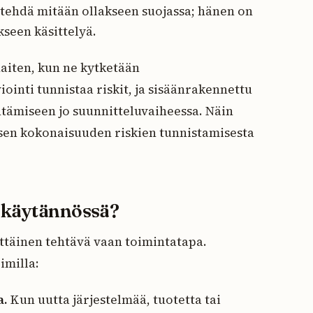
 tehdä mitään ollakseen suojassa; hänen on
kseen käsittelyä.
aiten, kun ne kytketään
iointi tunnistaa riskit, ja sisäänrakennettu
ntämiseen jo suunnitteluvaiheessa. Näin
sen kokonaisuuden riskien tunnistamisesta
n käytännössä?
ittäinen tehtävä vaan toimintatapa.
imilla:
a.
Kun uutta järjestelmää, tuotetta tai