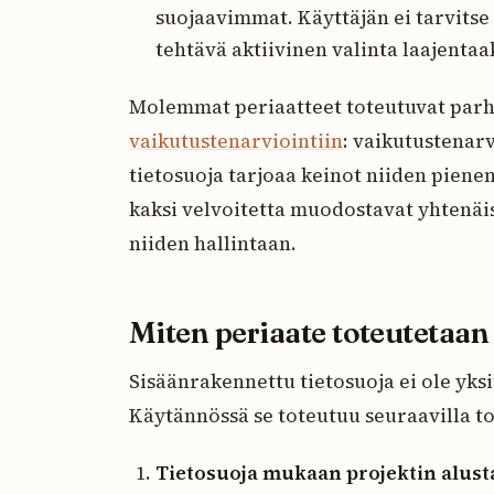
suojaavimmat. Käyttäjän ei tarvitse
tehtävä aktiivinen valinta laajentaa
Molemmat periaatteet toteutuvat parh
vaikutustenarviointiin
: vaikutustenarv
tietosuoja tarjoaa keinot niiden piene
kaksi velvoitetta muodostavat yhtenäi
niiden hallintaan.
Miten periaate toteutetaa
Sisäänrakennettu tietosuoja ei ole yks
Käytännössä se toteutuu seuraavilla to
Tietosuoja mukaan projektin alust