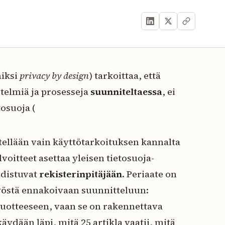
niksi
privacy by design
) tarkoittaa, että
stelmiä ja prosesseja
suunniteltaessa
, ei
tosuoja (
sitellään vain käyttötarkoituksen kannalta
oitteet asettaa yleisen tietosuoja-
hdistuvat
rekisterinpitäjään
. Periaate on
työstä ennakoivaan suunnitteluun:
 tuotteeseen, vaan se on rakennettava
äydään läpi, mitä 25 artikla vaatii, mitä