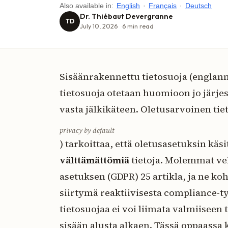
Also available in:
English
·
Français
·
Deutsch
Dr. Thiébaut Devergranne
TD
July 10, 2026
6
min read
Sisäänrakennettu tietosuoja (englan
tietosuoja otetaan huomioon jo järje
vasta jälkikäteen. Oletusarvoinen tie
privacy by default
) tarkoittaa, että oletusasetuksin kä
välttämättömiä
tietoja. Molemmat velv
asetuksen (GDPR) 25 artikla, ja ne ko
siirtymä reaktiivisesta compliance-
tietosuojaa ei voi liimata valmiiseen
sisään alusta alkaen. Tässä oppaassa k