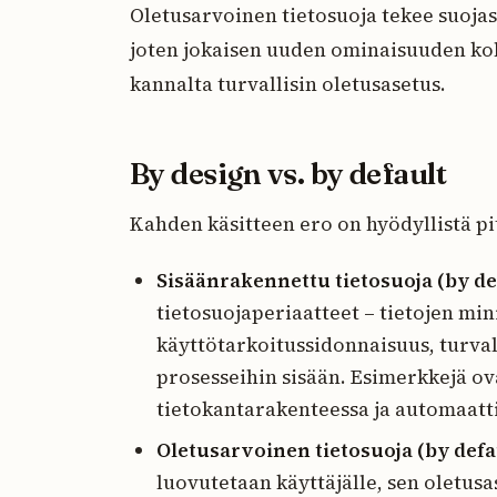
Oletusarvoinen tietosuoja tekee suojas
joten jokaisen uuden ominaisuuden koh
kannalta turvallisin oletusasetus.
By design vs. by default
Kahden käsitteen ero on hyödyllistä pi
Sisäänrakennettu tietosuoja (by de
tietosuojaperiaatteet – tietojen mi
käyttötarkoitussidonnaisuus, turval
prosesseihin sisään. Esimerkkejä ov
tietokantarakenteessa ja automaatti
Oletusarvoinen tietosuoja (by defa
luovutetaan käyttäjälle, sen oletus