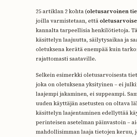
25 artiklan 2 kohta (
oletusarvoinen ti
joilla varmistetaan, että
oletusarvoise
kannalta tarpeellisia henkilötietoja. 
käsittelyn laajuutta, säilytysaikaa ja s
oletuksena kerätä enempää kuin tarkoit
rajattomasti saataville.
Selkein esimerkki oletusarvoisesta tiet
joka on oletuksena yksityinen – ei julki
laajempi jakaminen, ei suppeampi. Sam
uuden käyttäjän asetusten on oltava lä
käsittelyn laajentaminen edellyttää kä
perinteisen asetelman päinvastoin – a
mahdollisimman laaja tietojen keruu, jo