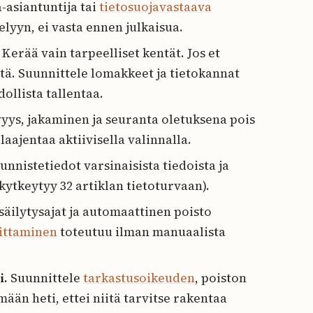
-asiantuntija tai
tietosuojavastaava
yyn, ei vasta ennen julkaisua.
Kerää vain tarpeelliset kentät. Jos et
itä. Suunnittele lomakkeet ja tietokannat
dollista tallentaa.
ys, jakaminen ja seuranta oletuksena pois
laajentaa aktiivisella valinnalla.
unnistetiedot varsinaisista tiedoista ja
 (kytkeytyy 32 artiklan tietoturvaan).
äilytysajat ja automaattinen poisto
oittaminen
toteutuu ilman manuaalista
i.
Suunnittele
tarkastusoikeuden
, poiston
mään heti, ettei niitä tarvitse rakentaa