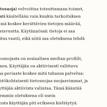
etosuoja
) velvoittaa toteuttamaan toimet,
sti
käsitellään vain kunkin tarkoituksen
Tämä koskee kerättävien tietojen määrää,
aatavuutta. Käytännössä: tietoja ei saa
us vaatii, eikä niitä saa oletuksena tehdä
osuojasta on sosiaalisen median profiili,
nen. Käyttäjän on aktiivisesti valittava
a periaate koskee mitä tahansa palvelua:
htökohtaisesti tietosuojaa suojaavimmat, ja
yttäjän aktiivista valintaa. Tämä kääntää
iemmin oletuksena oli usein
sta käyttäjän piti erikseen kieltäytyä.