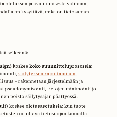
ta oletuksen ja avautumisesta valinnan,
dalla on kysyttävä, mikä on tietosuojan
tää selkeänä:
sign)
koskee
koko suunnitteluprosessia
:
nimointi,
säilytyksen rajoittaminen
,
lisuus – rakennetaan järjestelmään ja
at pseudonymisointi, tietojen minimointi jo
nen poisto säilytysajan päättyessä.
ult)
koskee
oletusasetuksia
: kun tuote
asetusten on oltava tietosuojan kannalta