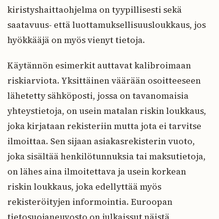
kiristyshaittaohjelma on tyypillisesti sekä
saatavuus- että luottamuksellisuusloukkaus, jos
hyökkääjä on myös vienyt tietoja.
Käytännön esimerkit auttavat kalibroimaan
riskiarviota. Yksittäinen väärään osoitteeseen
lähetetty sähköposti, jossa on tavanomaisia
yhteystietoja, on usein matalan riskin loukkaus,
joka kirjataan rekisteriin mutta jota ei tarvitse
ilmoittaa. Sen sijaan asiakasrekisterin vuoto,
joka sisältää henkilötunnuksia tai maksutietoja,
on lähes aina ilmoitettava ja usein korkean
riskin loukkaus, joka edellyttää myös
rekisteröityjen informointia. Euroopan
tietosuojaneuvosto on julkaissut näistä