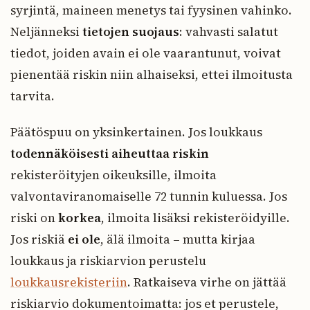
syrjintä, maineen menetys tai fyysinen vahinko.
Neljänneksi
tietojen suojaus
: vahvasti salatut
tiedot, joiden avain ei ole vaarantunut, voivat
pienentää riskin niin alhaiseksi, ettei ilmoitusta
tarvita.
Päätöspuu on yksinkertainen. Jos loukkaus
todennäköisesti aiheuttaa riskin
rekisteröityjen oikeuksille, ilmoita
valvontaviranomaiselle 72 tunnin kuluessa. Jos
riski on
korkea
, ilmoita lisäksi rekisteröidyille.
Jos riskiä
ei ole
, älä ilmoita – mutta kirjaa
loukkaus ja riskiarvion perustelu
loukkausrekisteriin
. Ratkaiseva virhe on jättää
riskiarvio dokumentoimatta: jos et perustele,