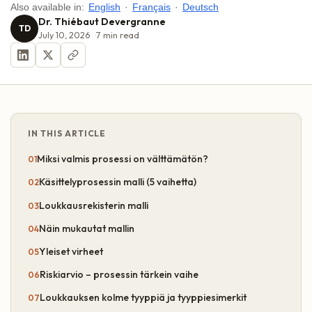
Also available in:
English
·
Français
·
Deutsch
Dr. Thiébaut Devergranne
TD
July 10, 2026
7
min read
IN THIS ARTICLE
Miksi valmis prosessi on välttämätön?
Käsittelyprosessin malli (5 vaihetta)
Loukkausrekisterin malli
Näin mukautat mallin
Yleiset virheet
Riskiarvio – prosessin tärkein vaihe
Loukkauksen kolme tyyppiä ja tyyppiesimerkit