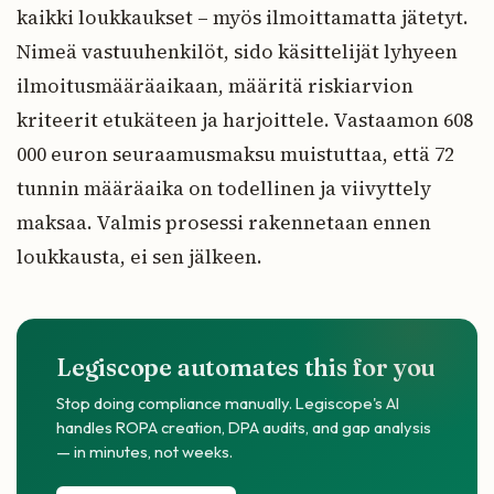
kaikki loukkaukset – myös ilmoittamatta jätetyt.
Nimeä vastuuhenkilöt, sido käsittelijät lyhyeen
ilmoitusmääräaikaan, määritä riskiarvion
kriteerit etukäteen ja harjoittele. Vastaamon 608
000 euron seuraamusmaksu muistuttaa, että 72
tunnin määräaika on todellinen ja viivyttely
maksaa. Valmis prosessi rakennetaan ennen
loukkausta, ei sen jälkeen.
Legiscope automates this for you
Stop doing compliance manually. Legiscope's AI
handles ROPA creation, DPA audits, and gap analysis
— in minutes, not weeks.