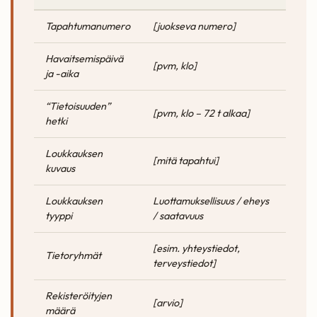
Tapahtumanumero
[juokseva numero]
Havaitsemispäivä
[pvm, klo]
ja -aika
“Tietoisuuden”
[pvm, klo – 72 t alkaa]
hetki
Loukkauksen
[mitä tapahtui]
kuvaus
Loukkauksen
Luottamuksellisuus / eheys
tyyppi
/ saatavuus
[esim. yhteystiedot,
Tietoryhmät
terveystiedot]
Rekisteröityjen
[arvio]
määrä