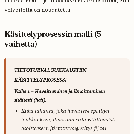
määräaikaan – ja loukkausrekisteri osoittaa, että
velvoitetta on noudatettu.
Käsittelyprosessin malli (5
vaihetta)
TIETOTURVALOUKKAUSTEN
KÄSITTELYPROSESSI
Vaihe 1 – Havaitseminen ja ilmoittaminen
sisäisesti (heti).
Kuka tahansa, joka havaitsee epäillyn
loukkauksen, ilmoittaa siitä välittömästi
osoitteeseen [tietoturva@yritys.fi] tai