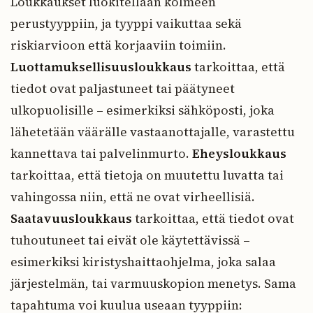
Loukkaukset luokitellaan kolmeen
perustyyppiin, ja tyyppi vaikuttaa sekä
riskiarvioon että korjaaviin toimiin.
Luottamuksellisuusloukkaus
tarkoittaa, että
tiedot ovat paljastuneet tai päätyneet
ulkopuolisille – esimerkiksi sähköposti, joka
lähetetään väärälle vastaanottajalle, varastettu
kannettava tai palvelinmurto.
Eheysloukkaus
tarkoittaa, että tietoja on muutettu luvatta tai
vahingossa niin, että ne ovat virheellisiä.
Saatavuusloukkaus
tarkoittaa, että tiedot ovat
tuhoutuneet tai eivät ole käytettävissä –
esimerkiksi kiristyshaittaohjelma, joka salaa
järjestelmän, tai varmuuskopion menetys. Sama
tapahtuma voi kuulua useaan tyyppiin: