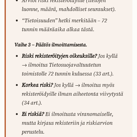
Arvioi riski rekisteröidyille (tietojen
luonne, määrä, mahdolliset seuraukset).
“Tietoisuuden” hetki merkitään – 72
tunnin määräaika alkaa tästä.
Vaihe 3 – Päätös ilmoittamisesta.
Riski rekisteröityjen oikeuksille?
Jos kyllä
→ ilmoitus Tietosuojavaltuutetun
toimistolle 72 tunnin kuluessa (33 art.).
Korkea riski?
Jos kyllä → ilmoitus myös
rekisteröidyille ilman aiheetonta viivytystä
(34 art.).
Ei riskiä?
Ei ilmoitusta viranomaiselle,
mutta kirjaus rekisteriin ja riskiarvion
perustelu.