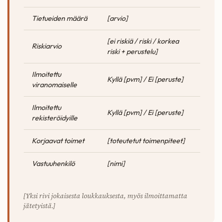
Tietueiden määrä
[arvio]
[ei riskiä / riski / korkea
Riskiarvio
riski + perustelu]
Ilmoitettu
Kyllä [pvm] / Ei [peruste]
viranomaiselle
Ilmoitettu
Kyllä [pvm] / Ei [peruste]
rekisteröidyille
Korjaavat toimet
[toteutetut toimenpiteet]
Vastuuhenkilö
[nimi]
[Yksi rivi jokaisesta loukkauksesta, myös ilmoittamatta
jätetyistä.]