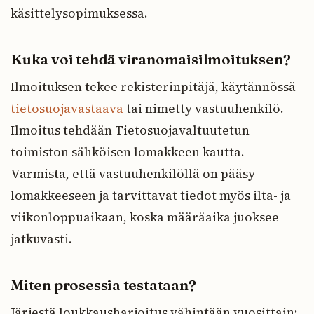
käsittelysopimuksessa.
Kuka voi tehdä viranomaisilmoituksen?
Ilmoituksen tekee rekisterinpitäjä, käytännössä
tietosuojavastaava
tai nimetty vastuuhenkilö.
Ilmoitus tehdään Tietosuojavaltuutetun
toimiston sähköisen lomakkeen kautta.
Varmista, että vastuuhenkilöllä on pääsy
lomakkeeseen ja tarvittavat tiedot myös ilta- ja
viikonloppuaikaan, koska määräaika juoksee
jatkuvasti.
Miten prosessia testataan?
Järjestä loukkausharjoitus vähintään vuosittain: