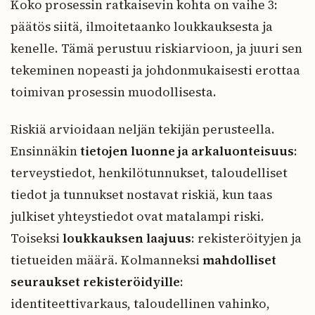
Koko prosessin ratkaisevin kohta on vaihe 3:
päätös siitä, ilmoitetaanko loukkauksesta ja
kenelle. Tämä perustuu riskiarvioon, ja juuri sen
tekeminen nopeasti ja johdonmukaisesti erottaa
toimivan prosessin muodollisesta.
Riskiä arvioidaan neljän tekijän perusteella.
Ensinnäkin
tietojen luonne ja arkaluonteisuus
:
terveystiedot, henkilötunnukset, taloudelliset
tiedot ja tunnukset nostavat riskiä, kun taas
julkiset yhteystiedot ovat matalampi riski.
Toiseksi
loukkauksen laajuus
: rekisteröityjen ja
tietueiden määrä. Kolmanneksi
mahdolliset
seuraukset rekisteröidyille
:
identiteettivarkaus, taloudellinen vahinko,