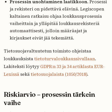
Prosessin unohtaminen laatikkoon.
Prosessi
ja rekisteri on pidettävä elävinä. Legiscopen
kaltainen ratkaisu ohjaa loukkausprosessia
vaiheittain ja ylläpitää loukkausrekisteriä
automaattisesti, jolloin määräajat ja
kirjaukset eivät jää tekemättä.
Tietosuojavaltuutetun toimisto ohjeistaa
loukkauksista
tietoturvaloukkaussivullaan
.
Lakiteksti löytyy
GDPR:n 33 ja 34 artiklasta EUR-
Lexissä
sekä
tietosuojalaista (1050/2018)
.
Riskiarvio – prosessin tärkein
vaihe