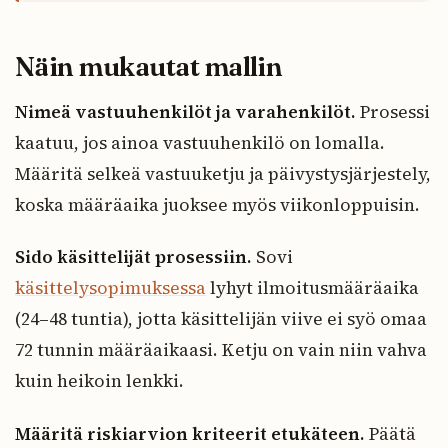
Näin mukautat mallin
Nimeä vastuuhenkilöt ja varahenkilöt.
Prosessi
kaatuu, jos ainoa vastuuhenkilö on lomalla.
Määritä selkeä vastuuketju ja päivystysjärjestely,
koska määräaika juoksee myös viikonloppuisin.
Sido käsittelijät prosessiin.
Sovi
käsittelysopimuksessa
lyhyt ilmoitusmääräaika
(24–48 tuntia), jotta käsittelijän viive ei syö omaa
72 tunnin määräaikaasi. Ketju on vain niin vahva
kuin heikoin lenkki.
Määritä riskiarvion kriteerit etukäteen.
Päätä